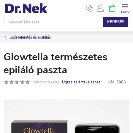
Ugrás
KOSÁR
a
fő
KERESÉS
tartalomhoz
Szőrtelenítés és epilálás
Glowtella természetes
epiláló paszta
Nincs értékelés
Ugrás az értékeléshez
Kód:
3083