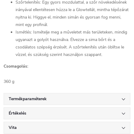
Szőrtelenítés: Egy gyors mozdulattal, a szőr növekedésének
irányával ellentétesen húzza le a Glowtellát, mintha tépőzárat
nyitna ki. Higgye el, minden simán és gyorsan fog menni,
mint egy profinál.
Ismétlés: Ismételje meg a műveletet más területeken, mindig
ugyanazt a golyót használva. Élvezze a sima bőrt és a
csodálatos szépség érzését. A szőrtelenítés után öblítse le
vízzel, és szükség szerint használjon szappant.
Csomagolás:
360 g
Termékparaméterek
Értékelés
Vita