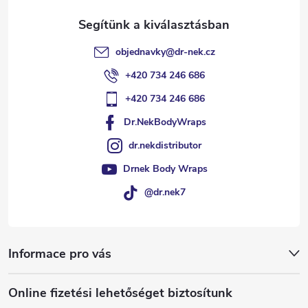
objednavky
@
dr-nek.cz
+420 734 246 686
+420 734 246 686
Dr.NekBodyWraps
dr.nekdistributor
Drnek Body Wraps
@dr.nek7
Informace pro vás
Online fizetési lehetőséget biztosítunk