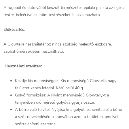
A fügeből és datolyából készült természetes epiláló paszta az egész
testre, beleértve az intim testrészeket is, alkalmazható.
Előkészítés:
A Glowtella használatához nincs szükség melegítő eszközre,
szobahőmérsékleten használható.
Használati utasítás:
Kezdje kis mennyiséggel: Kis mennyiségű Glowtella nagy
felületet képes lefedni. Körülbelül 40 g.
Golyó formázása: A kívánt mennyiségű Glowtelly-t a
tenyerében dió méretű golyóvá gyúrja össze.
A bőrre való felvitel: Nyújtsa ki a golyót, és simítsa el a bőrön
a szőr növekedésének irányában azon a területen, amelyet
szőrteleníteni szeretne.