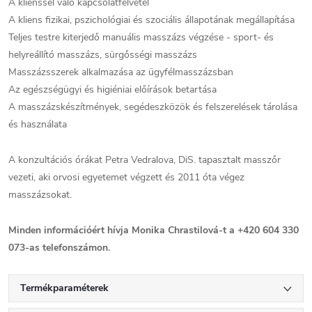
A klienssel való kapcsolatfelvétel
A kliens fizikai, pszichológiai és szociális állapotának megállapítása
Teljes testre kiterjedő manuális masszázs végzése - sport- és
helyreállító masszázs, sürgősségi masszázs
Masszázsszerek alkalmazása az ügyfélmasszázsban
Az egészségügyi és higiéniai előírások betartása
A masszázskészítmények, segédeszközök és felszerelések tárolása
és használata
A konzultációs órákat Petra Vedralova, DiS. tapasztalt masszőr
vezeti, aki orvosi egyetemet végzett és 2011 óta végez
masszázsokat.
Minden információért hívja Monika Chrastilová-t a +420 604 330
073-as telefonszámon.
Termékparaméterek