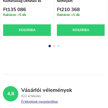
Köztársaság Oktatási és
tanfolyam
Kulturális Minisztériumának
Ft135 086
Ft210 368
engedélyezett szakmai vizsga
Raktáron
>5 db
Raktáron
>5 db
KOSÁRBA
KOSÁRBA
Vásárlói vélemények
4,8
822 értékelés
Értékelések megjelenítése