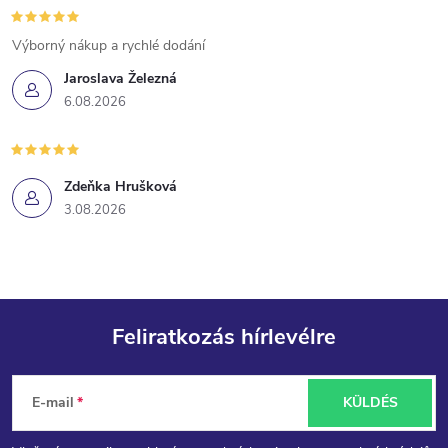
Výborný nákup a rychlé dodání
Jaroslava Železná
6.08.2026
Zdeňka Hrušková
3.08.2026
Feliratkozás hírlevélre
L
E-mail
KÜLDÉS
á