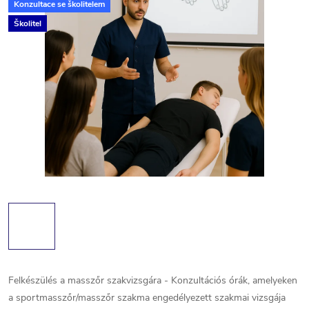
Konzultace se školitelem
Školitel
Felkészülés a masszőr szakvizsgára - Konzultációs órák, amelyeken
a sportmasszőr/masszőr szakma engedélyezett szakmai vizsgája