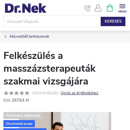
Ugrás
KOSÁR
a
fő
KERESÉS
tartalomhoz
Akkreditált tanfolyamok
Felkészülés a
masszázsterapeuták
szakmai vizsgájára
Nincs értékelés
Ugrás az értékeléshez
Kód:
2573/1 H
Připraveno odborníky
Dlouholetá praxe