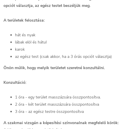
opciót választja, az egész testet beszéljük meg.
A területek felosztása:
hát és nyak
lábak elöl és hátul
karok
az egész test (csak akkor, ha a 3 órás opciót választja)
Önön múlik, hogy melyik területet szeretné konzultálni.
Konzultáció:
1 óra - egy terület masszázsára összpontosítva.
2 óra - két terület masszázsára összpontosítva
3 óra - az egész testre összpontosítva
A szakmai vizsgán a képesítési színvonalnak megfelelő körök: