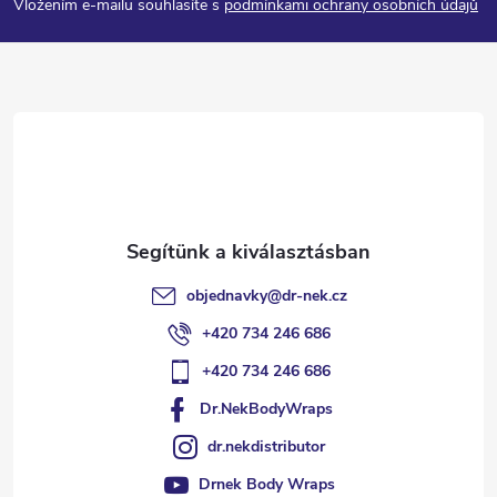
Vložením e-mailu souhlasíte s
podmínkami ochrany osobních údajů
b
l
é
c
objednavky
@
dr-nek.cz
+420 734 246 686
+420 734 246 686
Dr.NekBodyWraps
dr.nekdistributor
Drnek Body Wraps