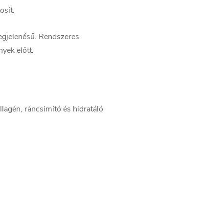
osít.
egjelenésű. Rendszeres
nyek előtt.
agén, ráncsimító és hidratáló