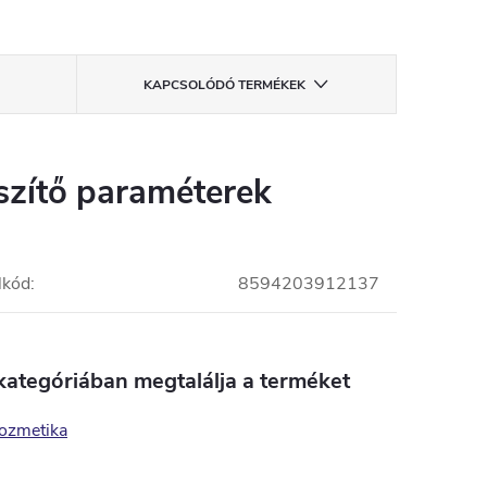
KAPCSOLÓDÓ TERMÉKEK
szítő paraméterek
lkód
:
8594203912137
kategóriában megtalálja a terméket
kozmetika