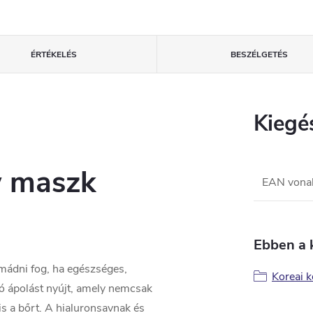
ÉRTÉKELÉS
BESZÉLGETÉS
Kiegé
w maszk
EAN vona
Ebben a 
mádni fog, ha egészséges,
Koreai 
gó ápolást nyújt, amely nemcsak
 is a bőrt. A hialuronsavnak és