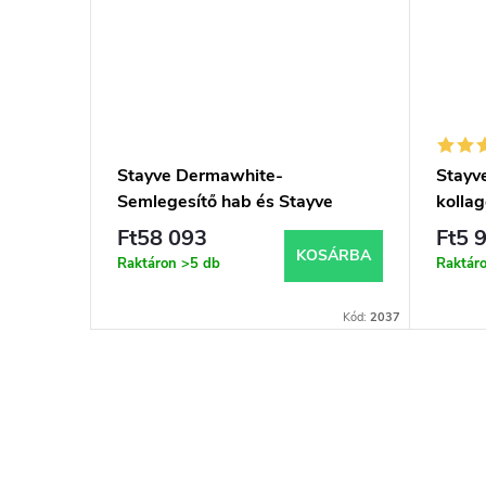
ant
Stayve Dermawhite-
Stayv
Semlegesítő hab és Stayve
kolla
Dermawhite- Hámlasztó gél-
revita
Ft58 093
Ft5 
készlet
SÁRBA
KOSÁRBA
Raktáron
>5 db
Raktár
Kód:
3176
Kód:
2037