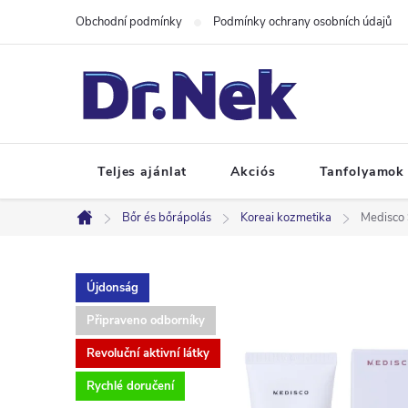
Ugrás
Obchodní podmínky
Podmínky ochrany osobních údajů
a
fő
tartalomhoz
Teljes ajánlat
Akciós
Tanfolyamok
Bőr és bőrápolás
Koreai kozmetika
Medisco 
Kezdőlap
Újdonság
Připraveno odborníky
Revoluční aktivní látky
Rychlé doručení