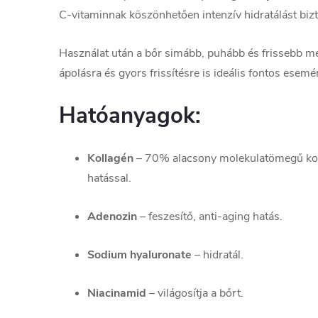
C-vitaminnak köszönhetően intenzív hidratálást bizt
Használat után a bőr simább, puhább és frissebb m
ápolásra és gyors frissítésre is ideális fontos esemé
Hatóanyagok:
Kollagén
– 70% alacsony molekulatömegű koll
hatással.
Adenozin
– feszesítő, anti-aging hatás.
Sodium hyaluronate
– hidratál.
Niacinamid
– világosítja a bőrt.