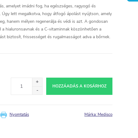
ás, amelyet imádni fog, ha egészséges, ragyogó és
k. Úgy lett megalkotva, hogy átfogó ápolást nyújtson, amely
meg, hanem mélyen regenerálja és védi is azt. A gondosan
l a hialuronsavnak és a C-vitaminnak köszönhetően a
ást biztosít, frissességet és rugalmasságot adva a bőrnek.
HOZZÁADÁS A KOSÁRHOZ
Nyomtatás
Márka:
Medisco