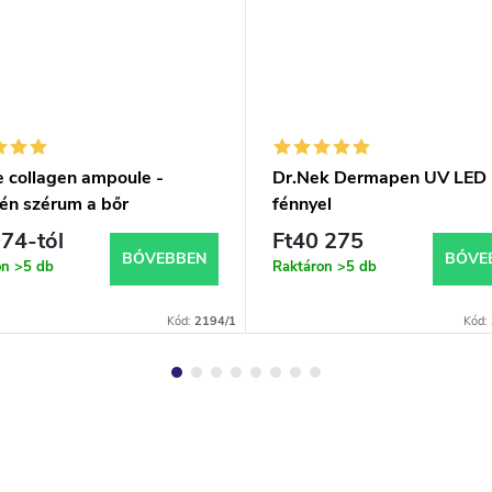
e collagen ampoule -
Dr.Nek Dermapen UV LED
gén szérum a bőr
fénnyel
lizálására és feszesítésére
974-tól
Ft40 275
BŐVEBBEN
BŐVE
on
>5 db
Raktáron
>5 db
Kód:
2194/1
Kód: