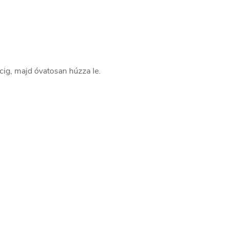
rcig, majd óvatosan húzza le.