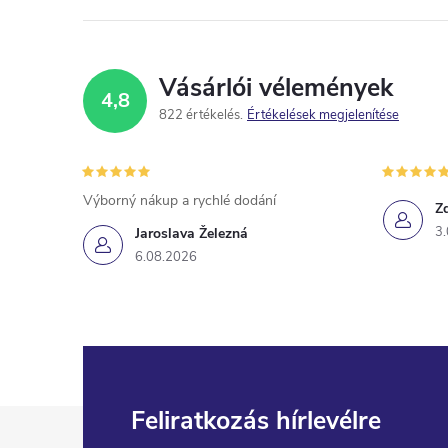
Vásárlói vélemények
4,8
822 értékelés
Értékelések megjelenítése
Výborný nákup a rychlé dodání
Z
3
Jaroslava Železná
6.08.2026
L
Feliratkozás hírlevélre