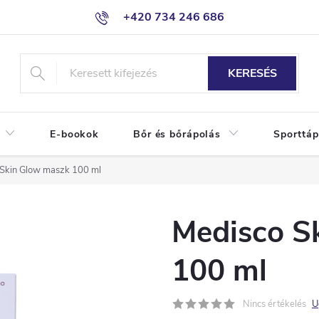
+420 734 246 686
KERESÉS
E-bookok
Bőr és bőrápolás
Sporttáp
Skin Glow maszk 100 ml
Medisco S
100 ml
Nincs értékelés
U