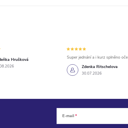
Super jednání a i kurz splněno oč
deňka Hrušková
.08.2026
Zdenka Ritschelova
30.07.2026
E-mail