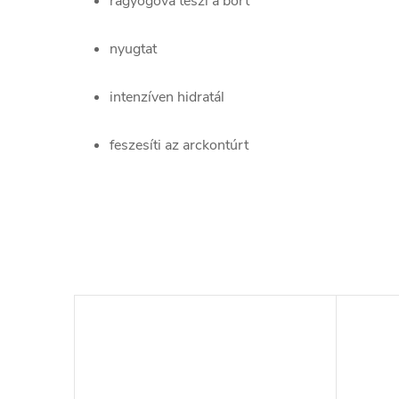
ragyogóvá teszi a bőrt
nyugtat
intenzíven hidratál
feszesíti az arckontúrt