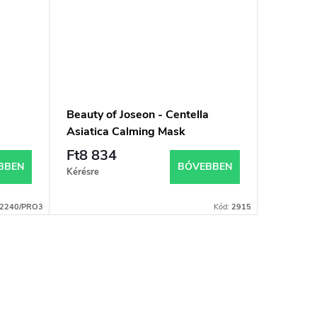
Beauty of Joseon - Centella
Anua He
Asiatica Calming Mask
Deep Cl
Arctiszt
Ft8 834
Ft4 3
BBEN
BŐVEBBEN
Kérésre
Raktáron 
beszállító
2240/PRO3
Kód:
2915