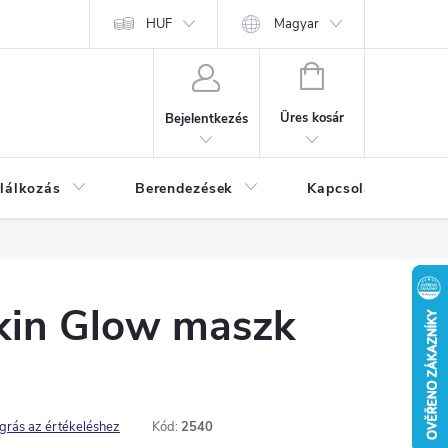
HUF
Magyar
KOSÁR
Üres kosár
Bejelentkezés
lálkozás
Berendezések
Kapcsolat
Bl
kin Glow maszk
grás az értékeléshez
Kód:
2540