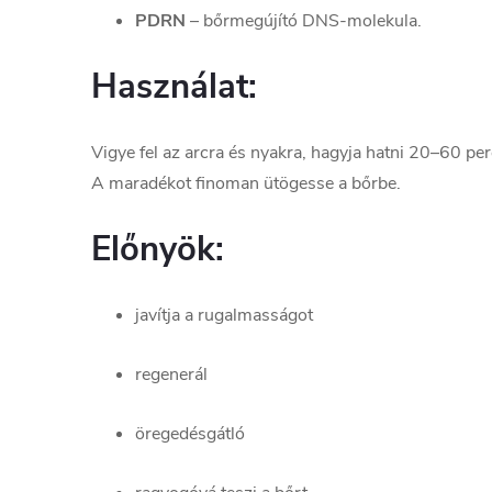
PDRN
– bőrmegújító DNS-molekula.
Használat:
Vigye fel az arcra és nyakra, hagyja hatni 20–60 pe
A maradékot finoman ütögesse a bőrbe.
Előnyök:
javítja a rugalmasságot
regenerál
öregedésgátló