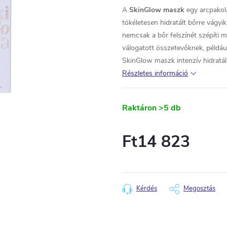
A
SkinGlow maszk
egy arcpakol
tökéletesen hidratált bőrre vágyi
nemcsak a bőr felszínét szépíti 
válogatott összetevőknek, példáu
SkinGlow maszk intenzív hidratál
Részletes információ
Raktáron
>5 db
Ft14 823
Egységár:
Kérdés
Megosztás