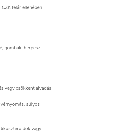
 CZK felár ellenében
né, gombák, herpesz,
és vagy csökkent alvadás.
 vérnyomás, súlyos
tikoszteroidok vagy