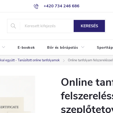
+420 734 246 686
KERESÉS
E-bookok
Bőr és bőrápolás
Sporttáp
al együtt - Tanúsított online tanfolyamok
Online tanfolyam felszereléssel
Online ta
felszerelés
szeplőteto