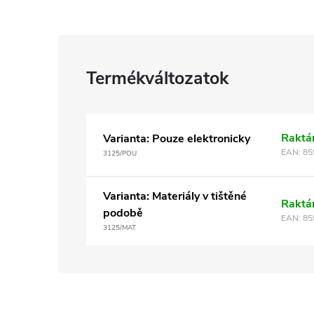
Raktá
Varianta: Pouze elektronicky
EAN:
85
3125/POU
Varianta: Materiály v tištěné
Raktá
podobě
EAN:
85
3125/MAT