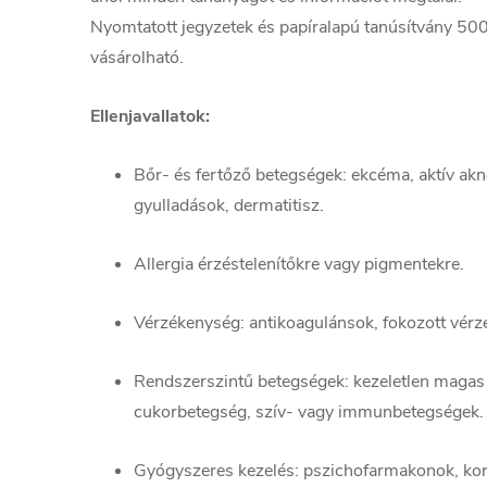
Nyomtatott jegyzetek és papíralapú tanúsítvány 500
vásárolható.
Ellenjavallatok:
Bőr- és fertőző betegségek: ekcéma, aktív ak
gyulladások, dermatitisz.
Allergia érzéstelenítőkre vagy pigmentekre.
Vérzékenység: antikoagulánsok, fokozott vérz
Rendszerszintű betegségek: kezeletlen magas
cukorbetegség, szív- vagy immunbetegségek.
Gyógyszeres kezelés: pszichofarmakonok, kor