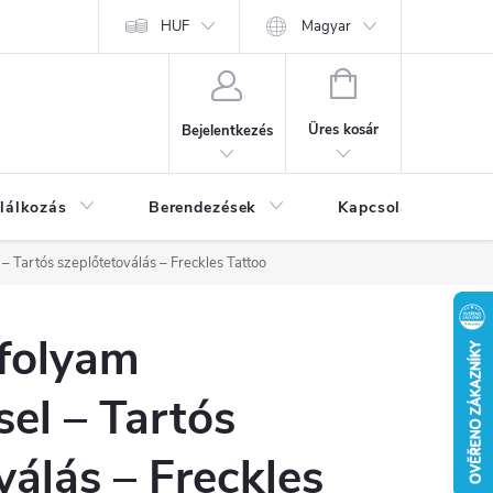
HUF
Magyar
KOSÁR
Üres kosár
Bejelentkezés
lálkozás
Berendezések
Kapcsolat
Bl
 – Tartós szeplőtetoválás – Freckles Tattoo
nfolyam
sel – Tartós
válás – Freckles