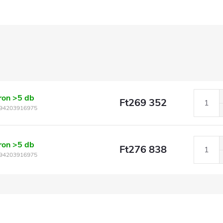
ron
>5 db
Ft269 352
94203916975
ron
>5 db
Ft276 838
94203916975