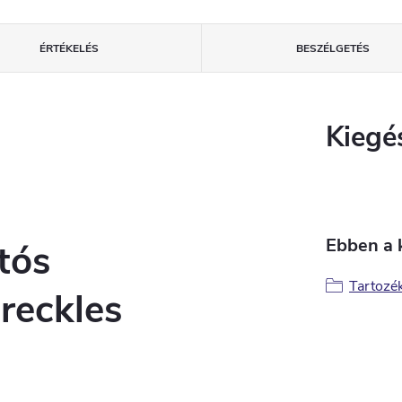
ÉRTÉKELÉS
BESZÉLGETÉS
Kiegé
Ebben a 
rtós
Tartozék
Freckles