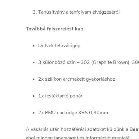
Tanúsítvány a tanfolyam elvégzéséről
Továbbá felszerelést kap:
Dr.Nek tetoválógép
3 különböző szín – 302 (Graphite Brown), 30
2x szilikon arcmakett gyakorláshoz
1x festéktartó pohár
2x PMU cartridge 3RS 0,30mm
A vásárlás után hozzáférési adatokat küldünk a
Bea
ahol minden tananyagot és információt megtalál.