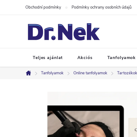
Ugrás
Obchodní podmínky
Podmínky ochrany osobních údajů
a
fő
tartalomhoz
Teljes ajánlat
Akciós
Tanfolyamok
Tanfolyamok
Online tanfolyamok
Tartozékokk
Kezdőlap