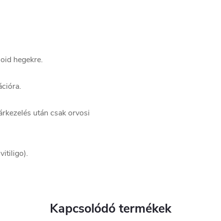
loid hegekre.
cióra.
rkezelés után csak orvosi
tiligo).
Kapcsolódó termékek