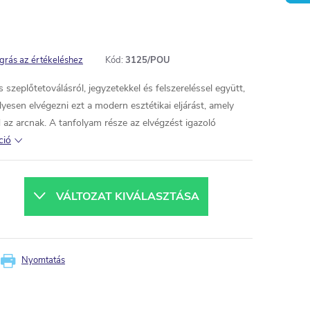
grás az értékeléshez
Kód:
3125/POU
 szeplőtetoválásról, jegyzetekkel és felszereléssel együtt,
yesen elvégezni ezt a modern esztétikai eljárást, amely
d az arcnak. A tanfolyam része az elvégzést igazoló
ció
VÁLTOZAT KIVÁLASZTÁSA
Nyomtatás