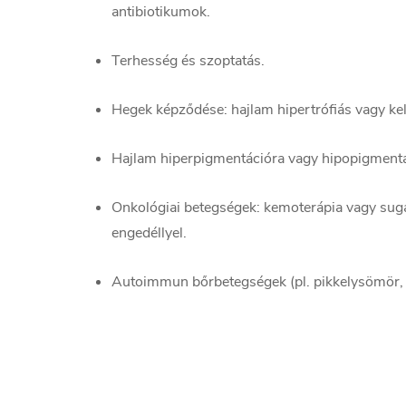
antibiotikumok.
Terhesség és szoptatás.
Hegek képződése: hajlam hipertrófiás vagy ke
Hajlam hiperpigmentációra vagy hipopigmentá
Onkológiai betegségek: kemoterápia vagy sugá
engedéllyel.
Autoimmun bőrbetegségek (pl. pikkelysömör, vi