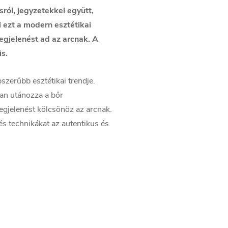
ról, jegyzetekkel együtt,
 ezt a modern esztétikai
megjelenést ad az arcnak. A
is.
szerűbb esztétikai trendje.
an utánozza a bőr
egjelenést kölcsönöz az arcnak.
 és technikákat az autentikus és