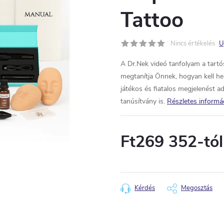
Tattoo
Nincs értékelés
U
A Dr.Nek videó tanfolyam a tartós
megtanítja Önnek, hogyan kell hel
játékos és fiatalos megjelenést a
tanúsítvány is.
Részletes informá
Ft269 352
-tól
Egységár:
Kérdés
Megosztás