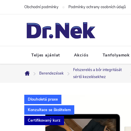
Ugrás
Obchodní podmínky
Podmínky ochrany osobních údajů
a
fő
tartalomhoz
Teljes ajánlat
Akciós
Tanfolyamok
Felszerelés a bőr integritását
Berendezések
Kezdőlap
sértő kezelésekhez
Dlouholetá praxe
Konzultace se školitelem
Certifikovaný kurz