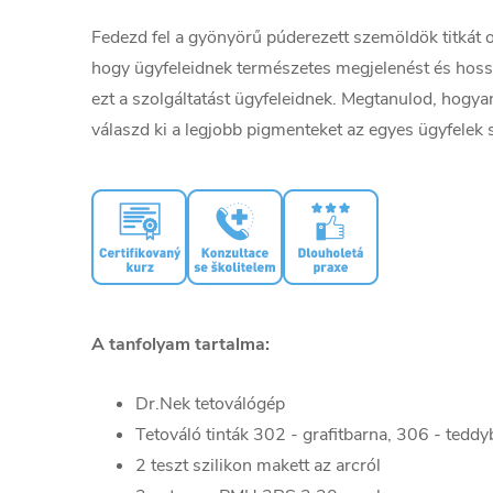
Fedezd fel a gyönyörű púderezett szemöldök titkát 
hogy ügyfeleidnek természetes megjelenést és hossz
ezt a szolgáltatást ügyfeleidnek. Megtanulod, hogy
válaszd ki a legjobb pigmenteket az egyes ügyfelek
A tanfolyam tartalma:
Dr.Nek tetoválógép
Tetováló tinták 302 - grafitbarna, 306 - teddy
2 teszt szilikon makett az arcról