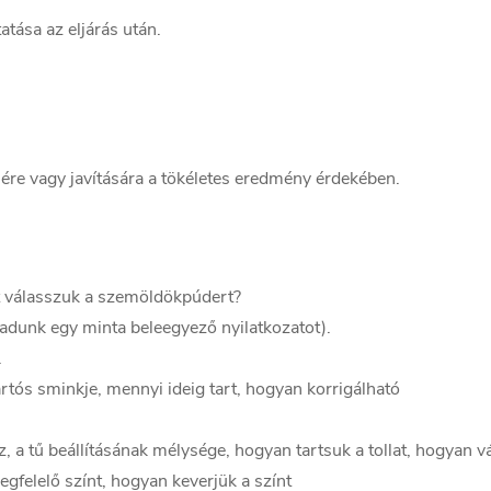
tása az eljárás után.
ére vagy javítására a tökéletes eredmény érdekében.
t válasszuk a szemöldökpúdert?
a adunk egy minta beleegyező nyilatkozatot).
.
rtós sminkje, mennyi ideig tart, hogyan korrigálható
 a tű beállításának mélysége, hogyan tartsuk a tollat, hogyan vá
gfelelő színt, hogyan keverjük a színt