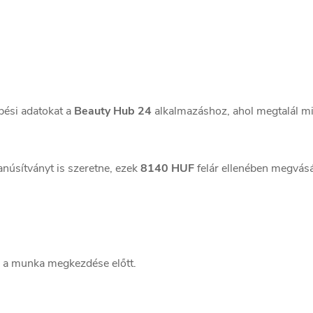
pési adatokat a
Beauty Hub 24
alkalmazáshoz, ahol megtalál m
núsítványt is szeretne, ezek
8140 HUF
felár ellenében megvásá
a a munka megkezdése előtt.