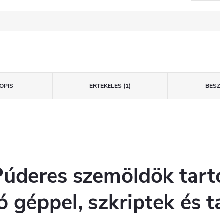
OPIS
ÉRTÉKELÉS (1)
BES
Púderes szemöldök tart
ó géppel, szkriptek és 