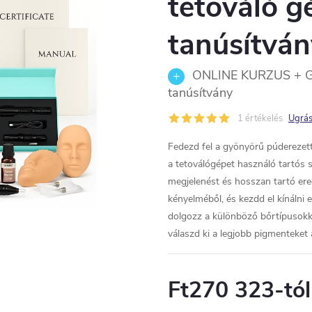
tetováló g
tanúsítván
ONLINE KURZUS + GÉP
tanúsítvány
1 értékelés
Ugrás
Fedezd fel a gyönyörű púderezet
a tetoválógépet használó tartós 
megjelenést és hosszan tartó ere
kényelméből, és kezdd el kínálni 
dolgozz a különböző bőrtípusokk
válaszd ki a legjobb pigmenteket
Ft270 323
-tól
Egységár: