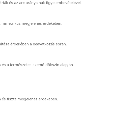
ák és az arc arányainak figyelembevételével.
szimmetrikus megjelenés érdekében.
sítása érdekében a beavatkozás során.
s és a természetes szemöldökszín alapján.
a és tiszta megjelenés érdekében.