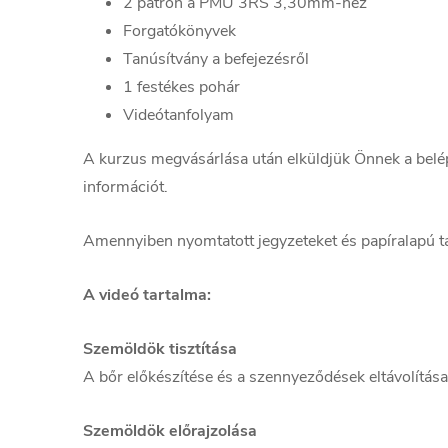
2 patron a PMU 3RS 3,30mm-hez
Forgatókönyvek
Tanúsítvány a befejezésről
1 festékes pohár
Videótanfolyam
A kurzus megvásárlása után elküldjük Önnek a belé
információt.
Amennyiben nyomtatott jegyzeteket és papíralapú ta
A videó tartalma:
Szemöldök tisztítása
A bőr előkészítése és a szennyeződések eltávolítás
Szemöldök előrajzolása