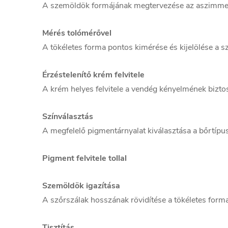
A szemöldök formájának megtervezése az aszimmetri
Mérés tolómérővel
A tökéletes forma pontos kimérése és kijelölése a 
Érzéstelenítő krém felvitele
A krém helyes felvitele a vendég kényelmének bizto
Színválasztás
A megfelelő pigmentárnyalat kiválasztása a bőrtípu
Pigment felvitele tollal
Szemöldök igazítása
A szőrszálak hosszának rövidítése a tökéletes form
Tisztítás