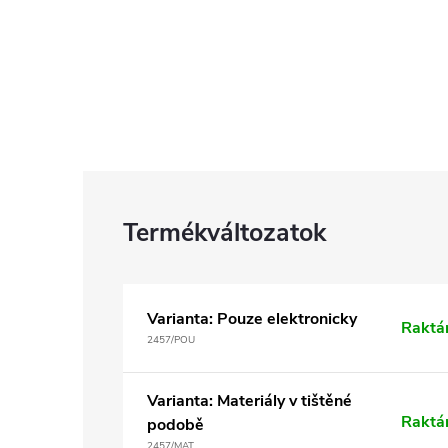
Varianta: Pouze elektronicky
Raktá
2457/POU
Varianta: Materiály v tištěné
Raktá
podobě
2457/MAT