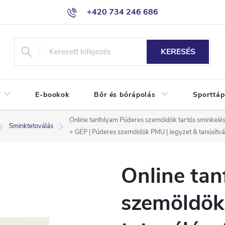
+420 734 246 686
KERESÉS
E-bookok
Bőr és bőrápolás
Sporttáp
Online tanfolyam Púderes szemöldök tartós sminkelése
Sminktetoválás
+ GÉP | Púderes szemöldök PMU | Jegyzet & tanúsítv
Online ta
szemöldök 