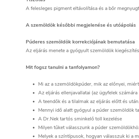
A felesleges pigment eltávolítása és a bőr megnyugta
A szemöldök későbbi megjelenése és utóápolás
Púderes szemöldök korrekciójának bemutatása
Az eljárás menete a gyógyult szemöldök kiegészítés
Mit fogsz tanulni a tanfolyamon?
Mi az a szemöldökpúder, mik az előnyei, miér
Az eljárás ellenjavallatai (az ügyfelek számár
A teendők és a tilalmak az eljárás előtt és után
Mennyi idő alatt gyógyul a púder szemöldök ta
A Dr.Nek tartós sminkelő toll kezelése
Milyen tűket válasszunk a púder szemöldökhöz,
Melyek a színtípusok, hogyan válasszuk ki a me