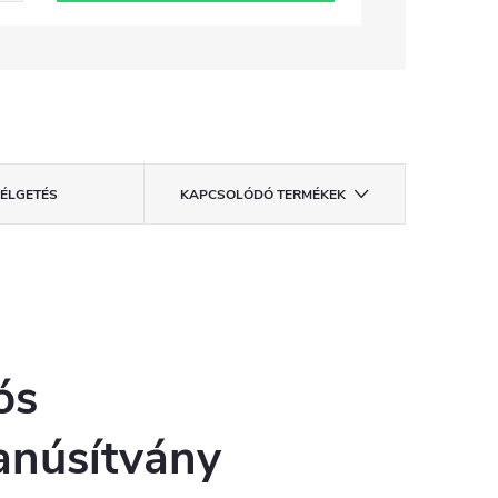
ZÉLGETÉS
KAPCSOLÓDÓ TERMÉKEK
ós
tanúsítvány