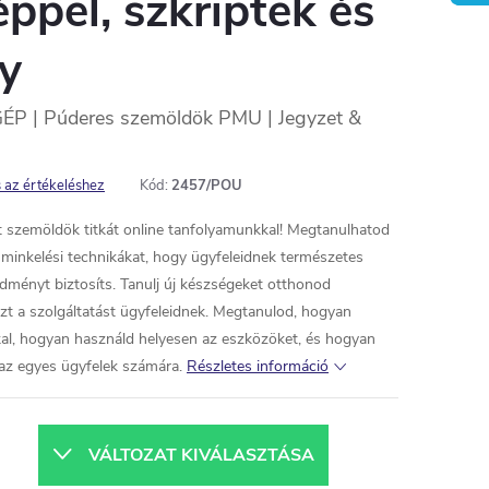
éppel, szkriptek és
y
 | Púderes szemöldök PMU | Jegyzet &
 az értékeléshez
Kód:
2457/POU
t szemöldök titkát online tanfolyamunkkal! Megtanulhatod
sminkelési technikákat, hogy ügyfeleidnek természetes
dményt biztosíts. Tanulj új készségeket otthonod
ezt a szolgáltatást ügyfeleidnek. Megtanulod, hogyan
al, hogyan használd helyesen az eszközöket, és hogyan
 az egyes ügyfelek számára.
Részletes információ
VÁLTOZAT KIVÁLASZTÁSA