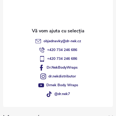
o
l
objednavky
@
dr-nek.cz
+420 734 246 686
+420 734 246 686
Dr.NekBodyWraps
dr.nekdistributor
Drnek Body Wraps
@dr.nek7