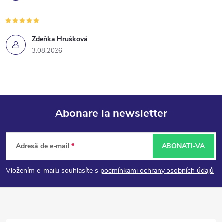
Zdeňka Hrušková
3.08.2026
Abonare la newsletter
S
Adresă de e-mail
ABONATI-VA
u
Vložením e-mailu souhlasíte s
podmínkami ochrany osobních údajů
b
s