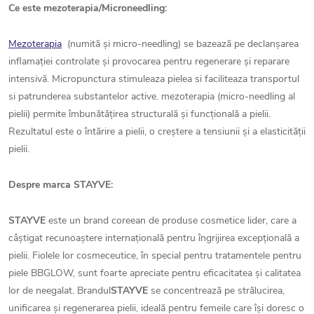
Ce este mezoterapia/Microneedling:
Mezoterapia
(numită și micro-needling) se bazează pe declanșarea
inflamației controlate și provocarea pentru regenerare și reparare
intensivă. Micropunctura stimuleaza pielea si faciliteaza transportul
si patrunderea substantelor active. mezoterapia (micro-needling al
pielii) permite îmbunătățirea structurală și funcțională a pielii.
Rezultatul este o întărire a pielii, o creștere a tensiunii și a elasticității
pielii.
Despre marca STAYVE:
STAYVE
este un brand coreean de produse cosmetice lider, care a
câștigat recunoaștere internațională pentru îngrijirea excepțională a
pielii. Fiolele lor cosmeceutice, în special pentru tratamentele pentru
piele BBGLOW, sunt foarte apreciate pentru eficacitatea și calitatea
lor de neegalat. Brandul
STAYVE
se concentrează pe strălucirea,
unificarea și regenerarea pielii, ideală pentru femeile care își doresc o