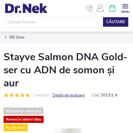
Treci
COŞ
DE
la
CUMPĂRĂ
conținut
CĂUTARE
BB Glow
Stayve Salmon DNA Gold-
ser cu ADN de somon și
aur
2 evaluări
Detalii de evaluare
Cod:
2013/1 K
Připraveno odborníky
Revoluční aktivní látky
Rychlý efekt