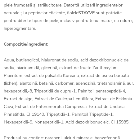
piele frumoasă și strălucitoare. Datorită utilizării ingredientelor
naturale și a peptidelor eficiente, fiolele
STAYVE
sunt potrivite
pentru diferite tipuri de piele, inclusiv pentru tenul matur, cu riduri și
hiperpigmentare.
Compoziție/Ingredient:
Aqua, butilenglicol, hialuronat de sodiu, acid dezoxiribonucleic de
sodiu, niacinamidă, glicerină, extract de fructe Zanthoxylum
Piperitum, extract de pulsatilla Koreana, extract de usnea barbata
(lichen), alantoină, betaină, carbomer, adenozină, trietanolamină, aur,
hexapeptidă,-8, Tripeptidă de cupru-1, Palmitoil pentapeptidă-4,
Extract de alge, Extract de Caulerpa Lentillifera, Extract de Ecklonia
Cava, Extract de Enteromorpha Compressa, Extract de Undaria
Pinnatifida, CI 19140, Tripeptidă-1, Palmitoil Tripeptide-1,
Hexapeptidă-9, Nonapeptidă-1, Acid dezoxiribonucleic, CI 15985.
Produsul nu conține: parabeni, uleiuri minerale, benzofenonă,