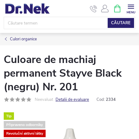
Treci
COŞ
DE
la
CUMPĂRĂ
conținut
CĂUTARE
Culori organice
Culoare de machiaj
permanent Stayve Black
(negru) Nr. 201
Neevaluat
Detalii de evaluare
Cod:
2334
Tip
Připraveno odborníky
Revoluční aktivní látky