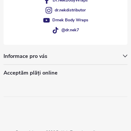
Dr.NekBodyWraps
dr.nekdistributor
Drnek Body Wraps
@dr.nek7
Informace pro vás
Acceptăm plăţi online