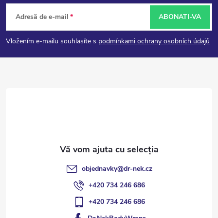
S
Adresă de e-mail
ABONATI-VA
u
Vložením e-mailu souhlasíte s
podmínkami ochrany osobních údajů
b
s
o
l
objednavky
@
dr-nek.cz
+420 734 246 686
+420 734 246 686