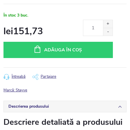
În stoc
3 buc.
lei151,73
Evaluare
preţ:
ADĂUGA ÎN COŞ
Întreabă
Partajare
Marcă:
Stayve
Descrierea produsului
Descriere detaliată a produsului