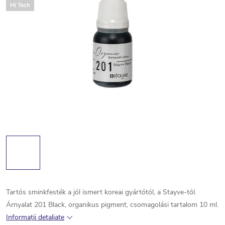
Hi Tech
Tartós sminkfesték a jól ismert koreai gyártótól, a Stayve-tól.
Árnyalat 201 Black, organikus pigment, csomagolási tartalom 10 ml.
Informaţii detaliate