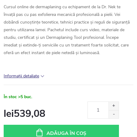
Cursul online de dermaplaning cu echipament de la Dr. Nek te
învață pas cu pas exfolierea mecanică profesională a pielii. Vei
dobândi cunoștințe teoretice, tehnici practice și reguli de siguranță
pentru utilizarea lamei. Pachetul include curs video, materiale de
studiu, certificat și un Dermaplaning Tool profesional. Începe
imediat și extinde-ți serviciile cu un tratament foarte solicitat, care
oferă un efect instant de piele netedă și luminoasă.
Informaţii detaliate
În stoc
>5 buc.
lei539,08
Evaluare
preţ:
ADĂUGA ÎN COŞ