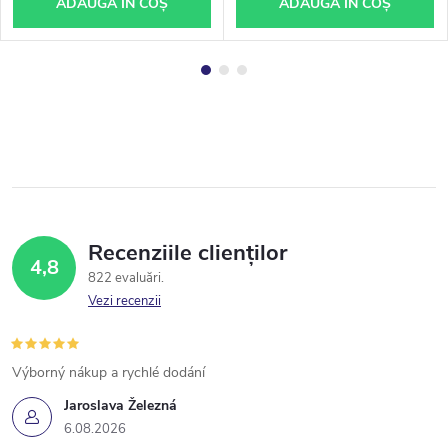
ADAUGĂ ÎN COŞ
ADAUGĂ ÎN COŞ
Recenziile clienților
4,8
822 evaluări
Vezi recenzii
Výborný nákup a rychlé dodání
Jaroslava Železná
6.08.2026