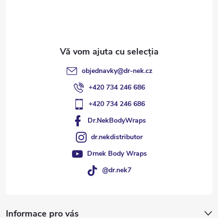
o
l
objednavky
@
dr-nek.cz
+420 734 246 686
+420 734 246 686
Dr.NekBodyWraps
dr.nekdistributor
Drnek Body Wraps
@dr.nek7
Informace pro vás