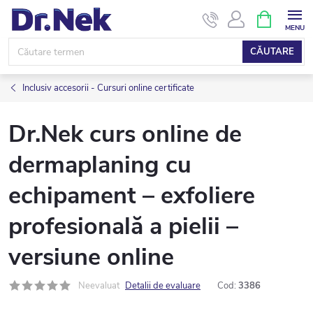
Treci
COŞ
DE
la
CUMPĂRĂ
conținut
CĂUTARE
Inclusiv accesorii - Cursuri online certificate
Dr.Nek curs online de
dermaplaning cu
echipament – exfoliere
profesională a pielii –
versiune online
Neevaluat
Detalii de evaluare
Cod:
3386