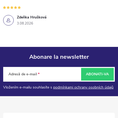
Zdeňka Hrušková
3.08.2026
Abonare la newsletter
S
Adresă de e-mail
ABONATI-VA
u
Vložením e-mailu souhlasíte s
podmínkami ochrany osobních údajů
b
s