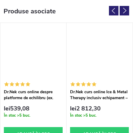
Produse asociate
Dr.Nek curs online despre
Dr.Nek curs online Ice & Metal
platforme de echilibru (ex.
Therapy inclusiv echipament –
BOSU), inclusiv platformă de
versiune online
lei539,08
lei2 812,30
echilibru – versiune online
În stoc
>5 buc.
În stoc
>5 buc.