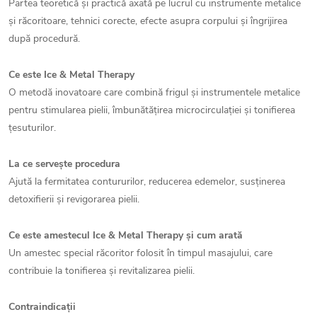
Partea teoretică și practică axată pe lucrul cu instrumente metalice
și răcoritoare, tehnici corecte, efecte asupra corpului și îngrijirea
după procedură.
Ce este Ice & Metal Therapy
O metodă inovatoare care combină frigul și instrumentele metalice
pentru stimularea pielii, îmbunătățirea microcirculației și tonifierea
țesuturilor.
La ce servește procedura
Ajută la fermitatea contururilor, reducerea edemelor, susținerea
detoxifierii și revigorarea pielii.
Ce este amestecul Ice & Metal Therapy și cum arată
Un amestec special răcoritor folosit în timpul masajului, care
contribuie la tonifierea și revitalizarea pielii.
Contraindicații