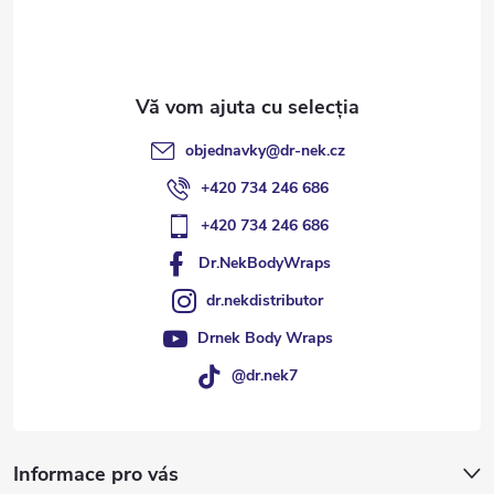
o
l
objednavky
@
dr-nek.cz
+420 734 246 686
+420 734 246 686
Dr.NekBodyWraps
dr.nekdistributor
Drnek Body Wraps
@dr.nek7
Informace pro vás