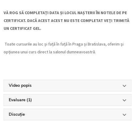
VĂ ROG SĂ COMPLETAȚI DATA ȘI LOCUL NAȘTERII ÎN NOTELE DE PE
CERTIFICAT. DACĂ ACEST ACEST NU ESTE COMPLETAT VEȚI TRIMITĂ
UN CERTIFICAT GEL.
Toate cursurile au loc și față în față în Praga și Bratislava, oferim și
opțiunea unui curs direct la salonul dumneavoastră.
Video popis
Evaluare (1)
Discuţie