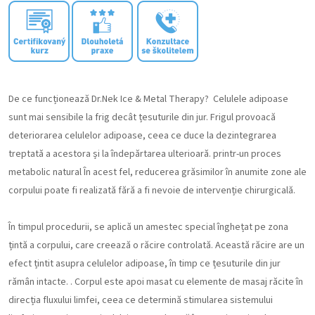
De ce funcționează Dr.Nek Ice & Metal Therapy? Celulele adipoase
sunt mai sensibile la frig decât țesuturile din jur. Frigul provoacă
deteriorarea celulelor adipoase, ceea ce duce la dezintegrarea
treptată a acestora și la îndepărtarea ulterioară. printr-un proces
metabolic natural În acest fel, reducerea grăsimilor în anumite zone ale
corpului poate fi realizată fără a fi nevoie de intervenție chirurgicală.
În timpul procedurii, se aplică un amestec special înghețat pe zona
țintă a corpului, care creează o răcire controlată. Această răcire are un
efect țintit asupra celulelor adipoase, în timp ce țesuturile din jur
rămân intacte. . Corpul este apoi masat cu elemente de masaj răcite în
direcția fluxului limfei, ceea ce determină stimularea sistemului