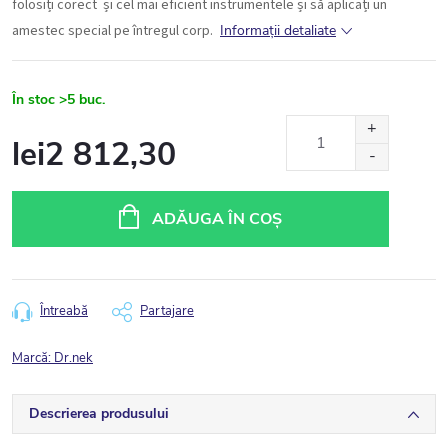
folosiți corect și cel mai eficient instrumentele și să aplicați un
amestec special pe întregul corp.
Informaţii detaliate
În stoc
>5 buc.
lei2 812,30
Evaluare
preţ:
ADĂUGA ÎN COŞ
Întreabă
Partajare
Marcă:
Dr.nek
Descrierea produsului