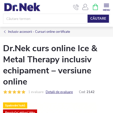
Treci
COŞ
DE
la
CUMPĂRĂ
conținut
CĂUTARE
Inclusiv accesorii - Cursuri online certificate
Dr.Nek curs online Ice &
Metal Therapy inclusiv
echipament – versiune
online
1 evaluare
Detalii de evaluare
Cod:
2142
Spalování tuků
Revoluční aktivní látky