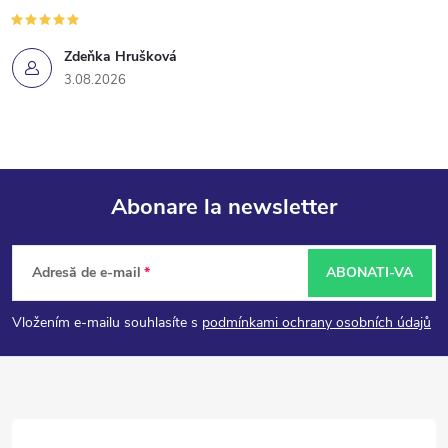
Zdeňka Hrušková
3.08.2026
Abonare la newsletter
S
Adresă de e-mail
ABONATI-VA
u
Vložením e-mailu souhlasíte s
podmínkami ochrany osobních údajů
b
s