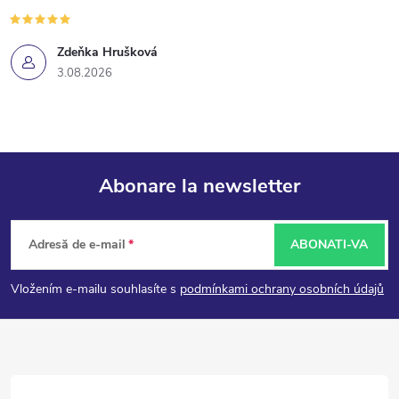
Zdeňka Hrušková
3.08.2026
Abonare la newsletter
S
Adresă de e-mail
ABONATI-VA
u
Vložením e-mailu souhlasíte s
podmínkami ochrany osobních údajů
b
s