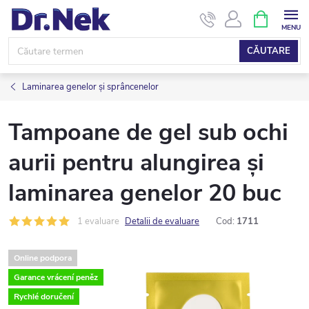
Treci
COŞ
DE
la
CUMPĂRĂ
conținut
CĂUTARE
Laminarea genelor și sprâncenelor
Tampoane de gel sub ochi
aurii pentru alungirea și
laminarea genelor 20 buc
1 evaluare
Detalii de evaluare
Cod:
1711
Online podpora
Garance vrácení peněz
Rychlé doručení