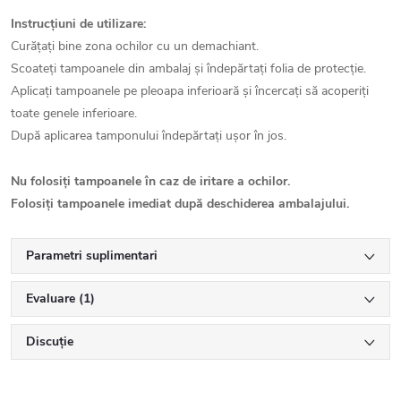
Instrucțiuni de utilizare:
Curățați bine zona ochilor cu un demachiant.
Scoateți tampoanele din ambalaj și îndepărtați folia de protecție.
Aplicați tampoanele pe pleoapa inferioară și încercați să acoperiți
toate genele inferioare.
După aplicarea tamponului îndepărtați ușor în jos.
Nu folosiți tampoanele în caz de iritare a ochilor.
Folosiți tampoanele imediat după deschiderea ambalajului.
Parametri suplimentari
Evaluare (1)
Discuţie