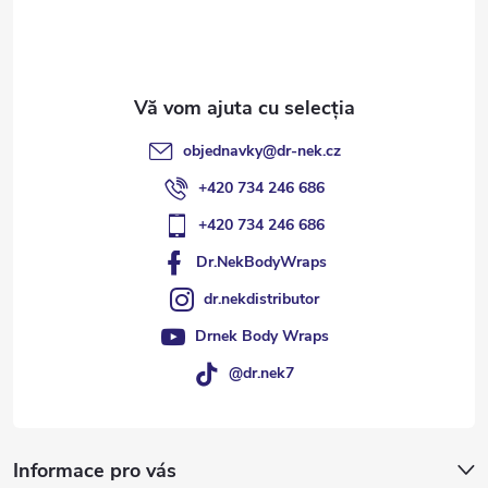
o
l
objednavky
@
dr-nek.cz
+420 734 246 686
+420 734 246 686
Dr.NekBodyWraps
dr.nekdistributor
Drnek Body Wraps
@dr.nek7
Informace pro vás