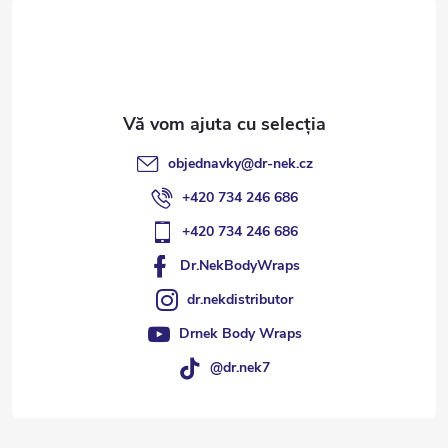
o
l
objednavky
@
dr-nek.cz
+420 734 246 686
+420 734 246 686
Dr.NekBodyWraps
dr.nekdistributor
Drnek Body Wraps
@dr.nek7