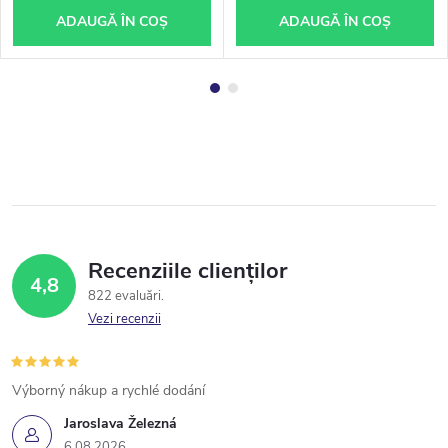
ADAUGĂ ÎN COŞ
ADAUGĂ ÎN COŞ
Recenziile clienților
4,8
822 evaluări
Vezi recenzii
Výborný nákup a rychlé dodání
Jaroslava Železná
6.08.2026