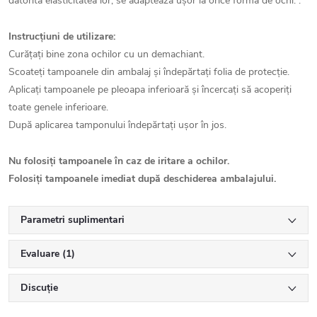
datorită elasticitatea lor, se adaptează ușor la orice formă de ochi. .
Instrucțiuni de utilizare:
Curățați bine zona ochilor cu un demachiant.
Scoateți tampoanele din ambalaj și îndepărtați folia de protecție.
Aplicați tampoanele pe pleoapa inferioară și încercați să acoperiți
toate genele inferioare.
După aplicarea tamponului îndepărtați ușor în jos.
Nu folosiți tampoanele în caz de iritare a ochilor.
Folosiți tampoanele imediat după deschiderea ambalajului.
Parametri suplimentari
Evaluare (1)
Discuţie