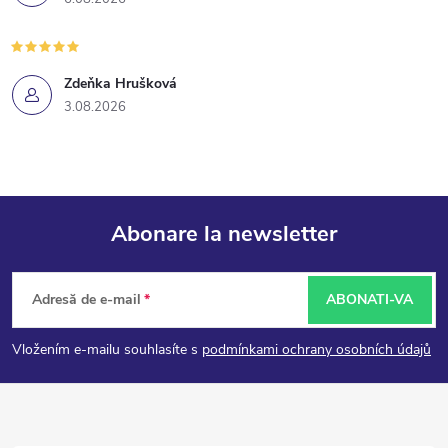
Zdeňka Hrušková
3.08.2026
Abonare la newsletter
S
Adresă de e-mail
ABONATI-VA
u
Vložením e-mailu souhlasíte s
podmínkami ochrany osobních údajů
b
s