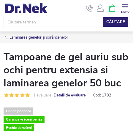
Treci
COŞ
DE
la
CUMPĂRĂ
conținut
CĂUTARE
Laminarea genelor și sprâncenelor
Tampoane de gel auriu sub
ochi pentru extensia si
laminarea genelor 50 buc
1 evaluare
Detalii de evaluare
Cod:
1792
Online podpora
Garance vrácení peněz
Rychlé doručení