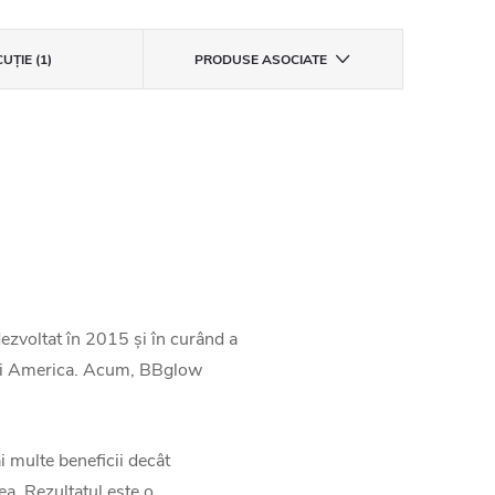
UŢIE (1)
PRODUSE ASOCIATE
ezvoltat în 2015 și în curând a
iu și America. Acum, BBglow
 multe beneficii decât
lea. Rezultatul este o