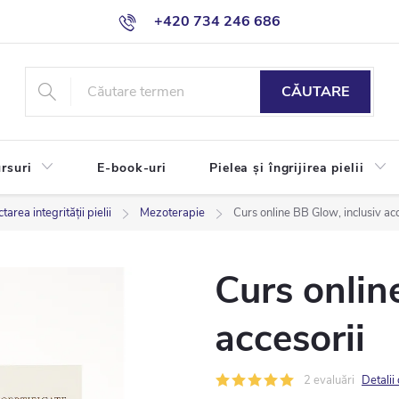
+420 734 246 686
CĂUTARE
rsuri
E-book-uri
Pielea și îngrijirea pielii
rea integrității pielii
Mezoterapie
Curs online BB Glow, inclusiv acc
Curs onlin
accesorii
2 evaluări
Detalii