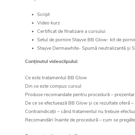
Script
Video kurz
Certificat de finalizare a cursului
Setul de pornire Stayve BB Glow- kit de porni
Stayve Dermawhite- Spumă neutralizantă și St
Conținutul videoclipului:
Ce este tratamentul BB Glow
Din ce este compus cursul
Produse recomandate pentru procedură – prezentare a 
De ce se efectuează BB Glow și ce rezultate oferă – u
Contraindicații – când tratamentul nu trebuie efectua
Recomandări înainte de procedură – cum se pregătește