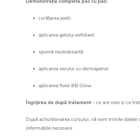
Demonstrație completă pas cu pas:
curățarea pielii
aplicarea gelului exfoliant
spumă neutralizantă
aplicarea serului cu dermapenul
aplicarea fiolei BB Glow
Îngrijirea de după tratament
– ce are voie și ce tre
După achiziționarea cursului, vă vom trimite datele 
informațiile necesare.