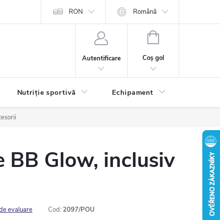
RON
Română
COŞ
DE
Coş gol
Autentificare
CUMPĂRĂTURI
Nutriție sportivă
Echipament
Contact
esorii
e BB Glow, inclusiv
 de evaluare
Cod:
2097/POU