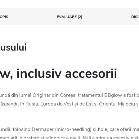
OPIS
EVALUARE (2)
DISC
dusului
, inclusiv accesorii
fundă din lume! Originar din Coreea, tratamentul BBglow a fost d
 răspândit în Rusia, Europa de Vest și de Est și Orientul Mijloc
ndă, folosind Dermaper (micro-needling) și fiole, care oferă mai
mediată, hidratare și reînnoire a pielii, fără a stimula excesiv pie