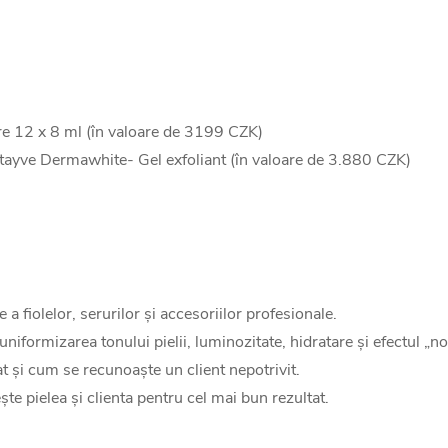
re 12 x 8 ml (în valoare de 3199 CZK)
ayve Dermawhite- Gel exfoliant (în valoare de 3.880 CZK)
fiolelor, serurilor și accesoriilor profesionale.
niformizarea tonului pielii, luminozitate, hidratare și efectul „
t și cum se recunoaște un client nepotrivit.
 pielea și clienta pentru cel mai bun rezultat.