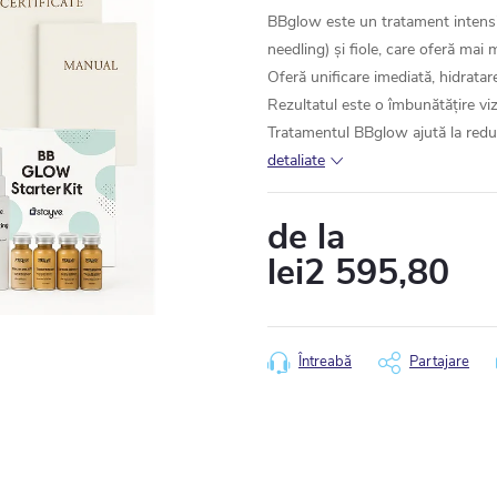
BBglow este un tratament intensi
needling) și fiole, care oferă mai 
Oferă unificare imediată, hidratare 
Rezultatul este o îmbunătățire vizi
Tratamentul BBglow ajută la reduc
detaliate
de la
lei2 595,80
Evaluare
preţ:
Întreabă
Partajare