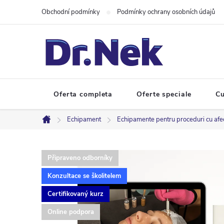
Treci
Obchodní podmínky
Podmínky ochrany osobních údajů
la
conținut
Oferta completa
Oferte speciale
Cu
Echipament
Echipamente pentru proceduri cu afecta
Acasă
Připraveno odborníky
Konzultace se školitelem
Certifikovaný kurz
Online podpora