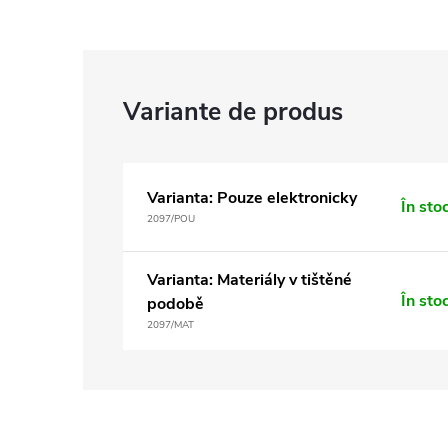
Varianta: Pouze elektronicky
În sto
2097/POU
Varianta: Materiály v tištěné
În sto
podobě
2097/MAT