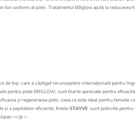
i un ton uniform al pielii. Tratamentul BBglow ajută la reducerea 
e top, care a câștigat recunoaștere internațională pentru îngriji
ele pentru piele BBGLOW, sunt foarte apreciate pentru eficacitate
icarea și regenerarea pielii, ceea ce este ideal pentru femeile ca
le și a peptidelor eficiente, fiolele
STAYVE
sunt potrivite pentru di
</span ></p >