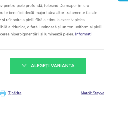
v pentru piele profundă, folosind Dermaper (micro-
multe beneficii decât majoritatea altor tratamente faciale.
și reînnoire a pielii, fără a stimula excesiv pielea.
bilă a ridurilor, o față luminoasă și un ton uniform al pielii.
erea hiperpigmentării și luminează pielea.
Informaţii
ALEGEŢI VARIANTA
Tipărire
Marcă:
Stayve