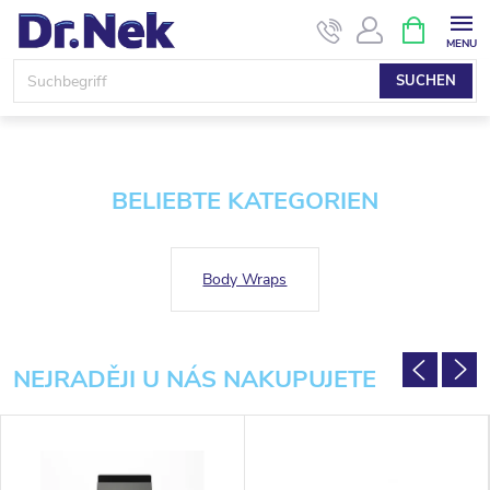
Zum
WARENK
Inhalt
springen
SUCHEN
U
n
BELIEBTE KATEGORIEN
s
e
Body Wraps
r
M
NEJRADĚJI U NÁS NAKUPUJETE
o
t