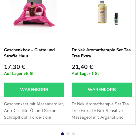
t
o
i
s
Geschenkbox – Glatte und
Dr.Nek Aromatherapie Set Tea
Straffe Haut
Tree Extra
t
17,30 €
21,40 €
H
Auf Lager
>5 St
Auf Lager
1 St
e
WARENKORB
WARENKORB
a
Geschenkset mit Massageroller,
Dr.Nek Aromatherapie Set Tea
Anti-Cellulite-Öl und Silikon-
Tree Extra Dr.Nek Sensitive
l
Schröpfkopf. Fördert die
Massageöl mit Arganöl und
Durchblutung, glättet die Haut
Vitamin E 1 l Ätherisches Tea
t
und reduziert Cellulite.
Tree Extra Öl (Teebaum): 10 ml