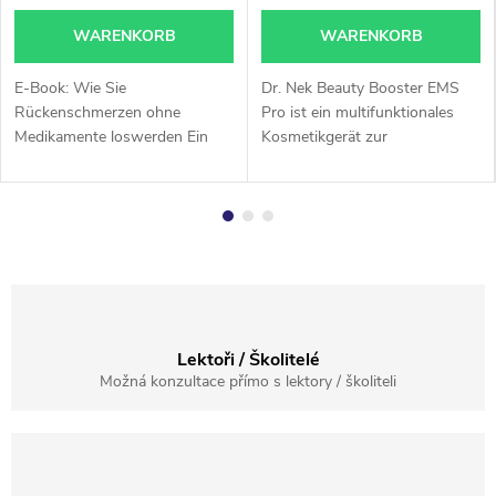
WARENKORB
WARENKORB
E-Book: Wie Sie
Dr. Nek Beauty Booster EMS
Rückenschmerzen ohne
Pro ist ein multifunktionales
Medikamente loswerden Ein
Kosmetikgerät zur
praktischer Leitfaden für einen
Tiefenreinigung der Haut,
gesünderen Rücken, weniger
Reduzierung von Akne und
Schmerzen und mehr
sichtbaren Verjüngung. Es
Beweglichkeit im Alltag. Das...
kombiniert Ultraschall,...
Lektoři / Školitelé
Možná konzultace přímo s lektory / školiteli