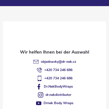
ß
z
e
i
l
objednavky
@
dr-nek.cz
e
+420 734 246 686
+420 734 246 686
Dr.NekBodyWraps
dr.nekdistributor
Drnek Body Wraps