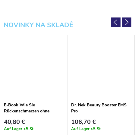
y
L
NOVINKY NA SKLADĚ
i
f
e
s
t
y
E-Book Wie Sie
Dr. Nek Beauty Booster EMS
l
Rückenschmerzen ohne
Pro
Medikamente loswerden –
e
40,80 €
106,70 €
Gedruckte Version
Auf Lager
>5 St
Auf Lager
>5 St