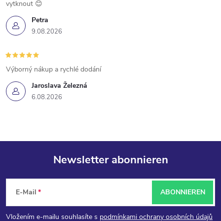
vytknout 😊
Petra
9.08.2026
Výborný nákup a rychlé dodání
Jaroslava Železná
6.08.2026
Newsletter abonnieren
F
E-Mail
ABONNIEREN
u
Vložením e-mailu souhlasíte s
podmínkami ochrany osobních údajů