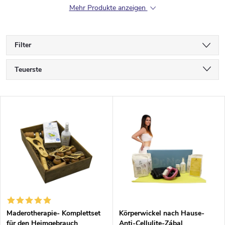
Mehr Produkte anzeigen
Filter
P
Teuerste
r
Günstigste
L
Meistverkauft
o
i
Alphabetisch
d
s
u
t
k
e
t
Maderotherapie- Komplettset
Körperwickel nach Hause-
für den Heimgebrauch
Anti-Cellulite-Zábal