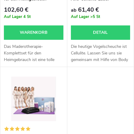
d
inklusive Videoanleitung
s
102,60 €
61,40 €
ab
e
Auf Lager
4 St
Auf Lager
>5 St
o
r
WARENKORB
DETAIL
r
P
Das Maderotherapie-
Die heutige Vogelscheuche ist
t
Komplettset für den
Cellulite. Lassen Sie uns sie
Heimgebrauch ist eine tolle
gemeinsam mit Hilfe von Body
r
Ergänzung zur Salonpflege. Es
Wraps gegen Cellulite für zu
i
eignet sich besonders für
Hause reduzieren.
o
Frauen als Hilfsmittel im Kampf
e
gegen Cellulite. Im...
d
r
u
u
k
n