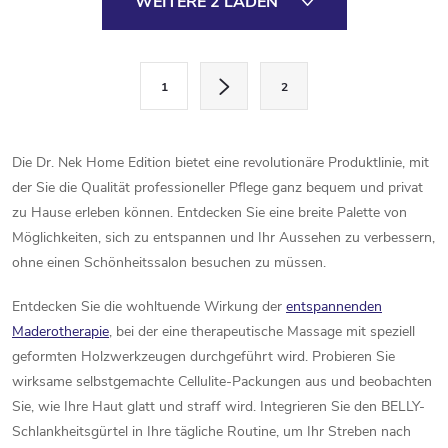
WEITERE 2 LADEN
t
e
P
1
2
a
u
g
e
i
Die Dr. Nek Home Edition bietet eine revolutionäre Produktlinie, mit
r
n
der Sie die Qualität professioneller Pflege ganz bequem und privat
i
zu Hause erleben können. Entdecken Sie eine breite Palette von
e
e
Möglichkeiten, sich zu entspannen und Ihr Aussehen zu verbessern,
l
ohne einen Schönheitssalon besuchen zu müssen.
r
u
e
Entdecken Sie die wohltuende Wirkung der
entspannenden
n
Maderotherapie
, bei der eine therapeutische Massage mit speziell
m
g
geformten Holzwerkzeugen durchgeführt wird. Probieren Sie
e
wirksame selbstgemachte Cellulite-Packungen aus und beobachten
Sie, wie Ihre Haut glatt und straff wird. Integrieren Sie den BELLY-
n
Schlankheitsgürtel in Ihre tägliche Routine, um Ihr Streben nach