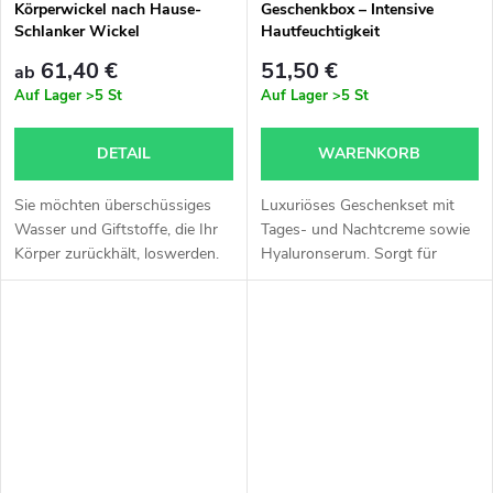
t
Körperwickel nach Hause-
Geschenkbox – Intensive
Schlanker Wickel
Hautfeuchtigkeit
g
e
61,40 €
51,50 €
ab
Auf Lager
>5 St
Auf Lager
>5 St
DETAIL
WARENKORB
Sie möchten überschüssiges
Luxuriöses Geschenkset mit
Wasser und Giftstoffe, die Ihr
Tages- und Nachtcreme sowie
Körper zurückhält, loswerden.
Hyaluronserum. Sorgt für
Den Stoffwechsel ankurbeln
intensive Feuchtigkeit, Pflege
und natürlich abnehmen? Dann
und Geschmeidigkeit der Haut
ist Dr.nek Slim Home genau
Tag und Nacht.
das...