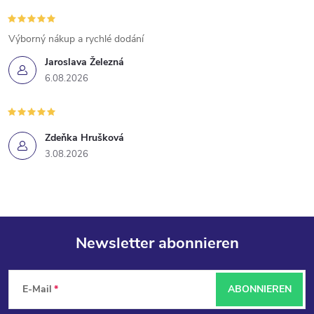
Výborný nákup a rychlé dodání
Jaroslava Železná
6.08.2026
Zdeňka Hrušková
3.08.2026
Newsletter abonnieren
F
E-Mail
ABONNIEREN
u