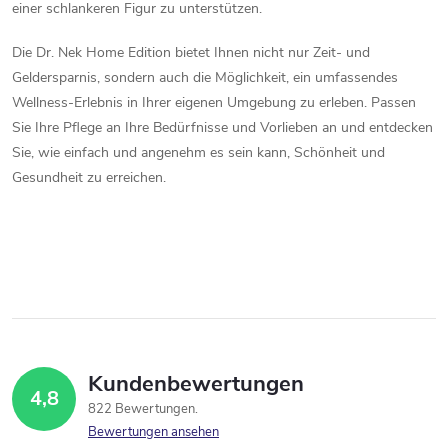
einer schlankeren Figur zu unterstützen.
t
Die Dr. Nek Home Edition bietet Ihnen nicht nur Zeit- und
e
Geldersparnis, sondern auch die Möglichkeit, ein umfassendes
d
Wellness-Erlebnis in Ihrer eigenen Umgebung zu erleben. Passen
Sie Ihre Pflege an Ihre Bedürfnisse und Vorlieben an und entdecken
e
Sie, wie einfach und angenehm es sein kann, Schönheit und
r
Gesundheit zu erreichen.
L
i
s
t
e
Kundenbewertungen
4,8
822 Bewertungen
Bewertungen ansehen