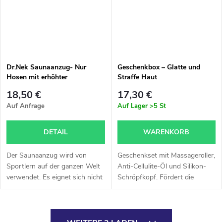
Dr.Nek Saunaanzug- Nur
Geschenkbox – Glatte und
Hosen mit erhöhter
Straffe Haut
Materialstärke
18,50 €
17,30 €
Auf Anfrage
Auf Lager
>5 St
DETAIL
WARENKORB
Der Saunaanzug wird von
Geschenkset mit Massageroller,
Sportlern auf der ganzen Welt
Anti-Cellulite-Öl und Silikon-
verwendet. Es eignet sich nicht
Schröpfkopf. Fördert die
nur sehr gut für Body Wraps,
Durchblutung, glättet die Haut
sondern auch zum Laufen, für
und reduziert Cellulite.
das Training im Fitnesscenter...
S