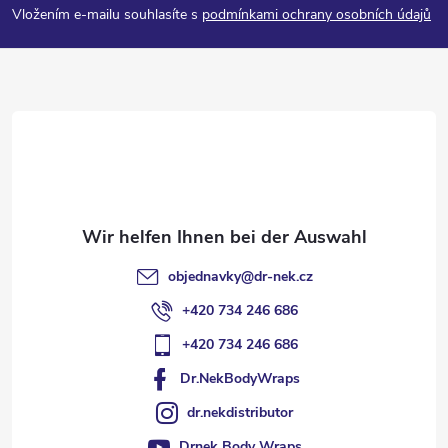
Vložením e-mailu souhlasíte s
podmínkami ochrany osobních údajů
ß
z
e
i
l
objednavky
@
dr-nek.cz
e
+420 734 246 686
+420 734 246 686
Dr.NekBodyWraps
dr.nekdistributor
Drnek Body Wraps