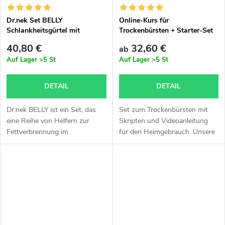
Dr.nek Set BELLY
Online-Kurs für
Schlankheitsgürtel mit
Trockenbürsten + Starter-Set
Brenner und Emulsion
mit Skript
40,80 €
32,60 €
ab
Auf Lager
>5 St
Auf Lager
>5 St
DETAIL
DETAIL
Dr.nek BELLY ist ein Set, das
Set zum Trockenbürsten mit
eine Reihe von Helfern zur
Skripten und Videoanleitung
Fettverbrennung im
für den Heimgebrauch. Unsere
Bauchbereich enthält. Im Paket
Pinsel werden in der
enthalten sind ein
Tschechischen Republik
Neoprengürtel zur
ausschließlich aus natürlichen
Wärmeisolierung an
Materialien...
Problemzonen,...