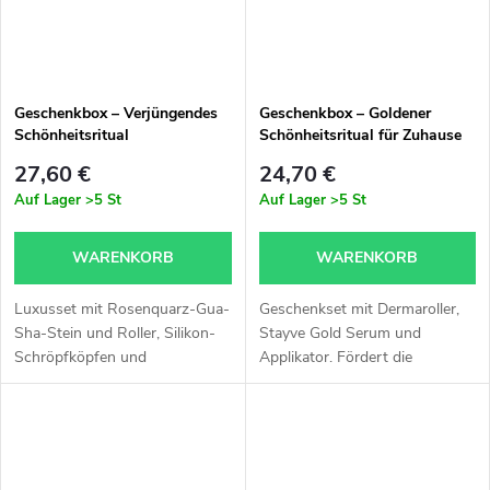
Geschenkbox – Verjüngendes
Geschenkbox – Goldener
Schönheitsritual
Schönheitsritual für Zuhause
27,60 €
24,70 €
Auf Lager
>5 St
Auf Lager
>5 St
WARENKORB
WARENKORB
Luxusset mit Rosenquarz-Gua-
Geschenkset mit Dermaroller,
Sha-Stein und Roller, Silikon-
Stayve Gold Serum und
Schröpfköpfen und
Applikator. Fördert die
Hyaluronserum. Strafft, belebt
Regeneration, Glättung und
und verjüngt die Haut.
Ausstrahlung der Haut mit
einem Hauch von Luxusgold.