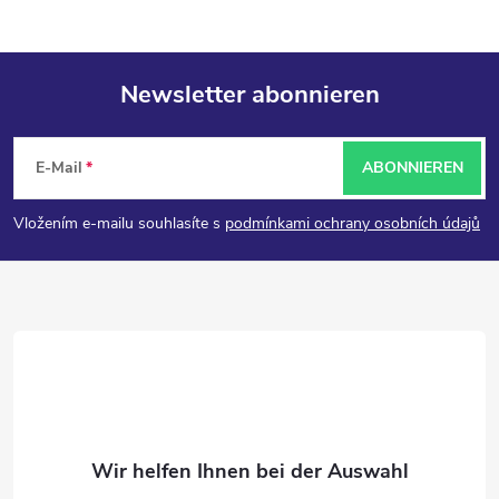
Newsletter abonnieren
F
E-Mail
ABONNIEREN
u
Vložením e-mailu souhlasíte s
podmínkami ochrany osobních údajů
ß
z
e
i
l