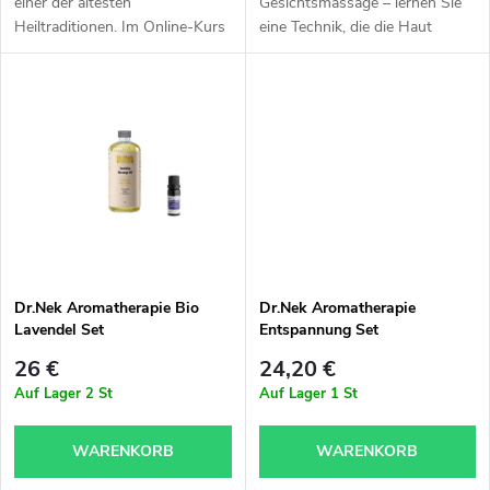
t
einer der ältesten
Gesichtsmassage – lernen Sie
Heiltraditionen. Im Online-Kurs
eine Technik, die die Haut
r
Ayurvedische Öl-
verjüngt, Spannungen löst und
i
Ganzkörpermassage erlernen
Körper und Geist harmonisiert.
o
Sie die vollständige Abhyanga-
e
Technik – eine...
d
r
u
u
k
n
t
Dr.Nek Aromatherapie Bio
Dr.Nek Aromatherapie
Lavendel Set
Entspannung Set
g
e
26 €
24,20 €
Auf Lager
2 St
Auf Lager
1 St
WARENKORB
WARENKORB