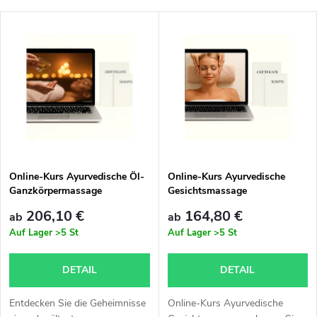
r
Günstigste
L
Meistverkauft
o
i
Alphabetisch
d
s
u
t
k
e
t
Online-Kurs Ayurvedische Öl-
Online-Kurs Ayurvedische
Ganzkörpermassage
Gesichtsmassage
d
s
206,10 €
164,80 €
ab
ab
e
Auf Lager
>5 St
Auf Lager
>5 St
o
r
DETAIL
DETAIL
r
P
Entdecken Sie die Geheimnisse
Online-Kurs Ayurvedische