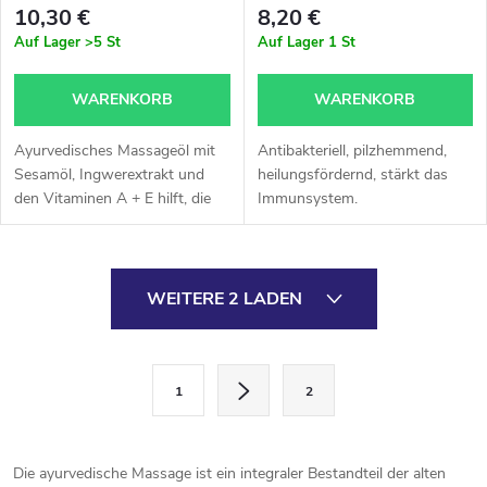
Muskelentspannung &
10,30 €
8,20 €
Hautvitalität
Auf Lager
>5 St
Auf Lager
1 St
WARENKORB
WARENKORB
Ayurvedisches Massageöl mit
Antibakteriell, pilzhemmend,
Sesamöl, Ingwerextrakt und
heilungsfördernd, stärkt das
den Vitaminen A + E hilft, die
Immunsystem.
Muskeln zu erwärmen und zu
entspannen und unterstützt die
Vitalität der Haut. Geeignet
S
für...
WEITERE 2 LADEN
t
e
P
1
2
a
u
g
e
i
Die ayurvedische Massage ist ein integraler Bestandteil der alten