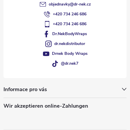
objednavky
@
dr-nek.cz
e
+420 734 246 686
+420 734 246 686
Dr.NekBodyWraps
dr.nekdistributor
Drnek Body Wraps
@dr.nek7
Informace pro vás
Wir akzeptieren online-Zahlungen