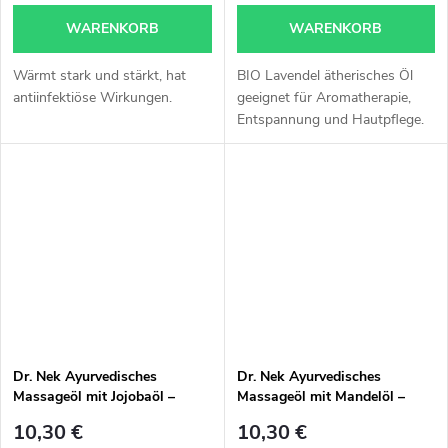
WARENKORB
WARENKORB
Wärmt stark und stärkt, hat
BIO Lavendel ätherisches Öl
antiinfektiöse Wirkungen.
geeignet für Aromatherapie,
Entspannung und Hautpflege.
Sein sanfter Kräuterduft hilft,
ein Gefühl von Ruhe,
Entspannung und einer
angenehmen...
Dr. Nek Ayurvedisches
Dr. Nek Ayurvedisches
Massageöl mit Jojobaöl –
Massageöl mit Mandelöl –
Regeneration & Vitalität der
Beruhigung & Hautelastizität
10,30 €
10,30 €
Haut