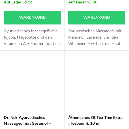
Auf Lager
>5 St
Auf Lager
>5 St
WARENKORB
WARENKORB
Ayurvedisches Massageöl mit
Ayurvedisches Massageöl mit
Jojoba, Hagebutte und den
Mandelöl, Lavendel und den
Vitaminen A + E unterstützt die
Vitaminen A+E hilft, die Haut
Regeneration der Haut und
zu beruhigen und unterstützt
hinterlässt sie weich und frisch.
ihre Elastizität. Geeignet für
Geeignet für Körper- und...
Körper und Gesicht.
Dr. Nek Ayurvedisches
Ätherisches Öl Tea Tree Extra
Massageöl mit Sesamöl –
(Teebaum): 10 ml