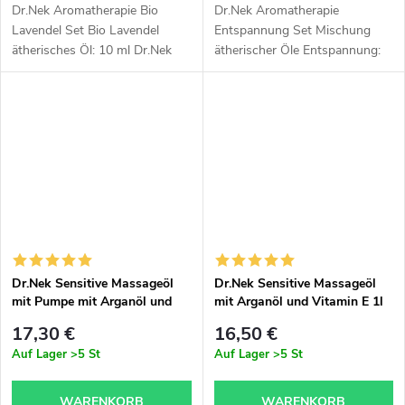
Dr.Nek Aromatherapie Bio
Dr.Nek Aromatherapie
Lavendel Set Bio Lavendel
Entspannung Set Mischung
ätherisches Öl: 10 ml Dr.Nek
ätherischer Öle Entspannung:
Sensitive Massageöl mit
10 ml Dr.Nek Sensitive
Arganöl und Vitamin E 1 l
Massageöl mit Arganöl und
Vitamin E 1 l
Dr.Nek Sensitive Massageöl
Dr.Nek Sensitive Massageöl
mit Pumpe mit Arganöl und
mit Arganöl und Vitamin E 1l
Vitamin E 1l
17,30 €
16,50 €
Auf Lager
>5 St
Auf Lager
>5 St
WARENKORB
WARENKORB