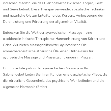
r
n
indischen Medizin, die das Gleichgewicht zwischen Körper, Geist
i
und Seele betont.
Diese Therapie verwendet spezifische Techniken
e
e
und natürliche Öle zur Entgiftung des Körpers, Verbesserung der
l
Durchblutung und Förderung der allgemeinen Vitalität.
r
u
e
Entdecken Sie die Welt der ayurvedischen Massage – eine
n
traditionelle indische Therapie zur Harmonisierung von Körper und
m
g
Geist.
Wir bieten Massagehilfsmittel, ayurvedische Öle,
e
aromatherapeutische ätherische Öle, einen Online-Kurs für
ayurvedische Massage und Präsenzschulungen in Prag an.
n
Durch die Integration der ayurvedischen Massage in Ihr
t
Salonangebot bieten Sie Ihren Kunden eine ganzheitliche Pflege, die
die körperliche Gesundheit, das psychische Wohlbefinden und die
e
allgemeine Harmonie fördert.
d
e