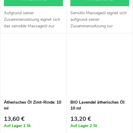
Aufgrund seiner
Sensitiv Massageöl eignet sich
Zusammensetzung eignet sich
aufgrund seiner
das sensible Massageöl zur
Zusammensetzung zur
kosmetischen Massage von
kosmetischen Massage von
Gesicht und Dekolleté, zur
Gesicht und Dekolleté, zur
Sport- und
Sport- und
Rehabilitationsmassage des
Rehabilitationsmassage des
gesamten...
gesamten Körpers,...
Ätherisches Öl Zimt-Rinde: 10
BIO Lavendel ätherisches Öl:
ml
10 ml
13,60 €
13,20 €
Auf Lager
1 St
Auf Lager
2 St