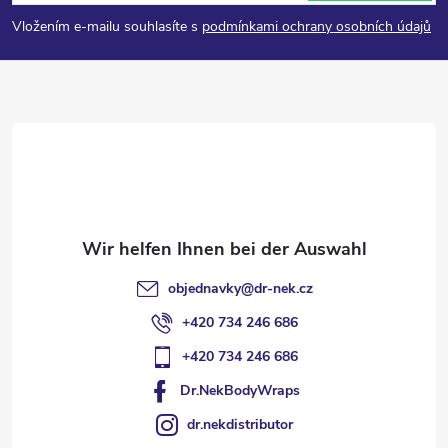
u
Vložením e-mailu souhlasíte s
podmínkami ochrany osobních údajů
ß
z
e
i
l
objednavky
@
dr-nek.cz
e
+420 734 246 686
+420 734 246 686
Dr.NekBodyWraps
dr.nekdistributor