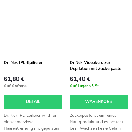
Augenbrauen fotografieren,
den...
Dr. Nek IPL-Epilierer
Dr.Nek Videokurs zur
Depilation mit Zuckerpaste
mit Zertifikat und Skripten –
61,80 €
61,40 €
Gedruckte Version
Auf Anfrage
Auf Lager
>5 St
DETAIL
WARENKORB
Dr. Nek IPL-Epilierer wird für
Zuckerpaste ist ein reines
die schmerzlose
Naturprodukt und es besteht
Haarentfernung mit gepulstem
beim Wachsen keine Gefahr