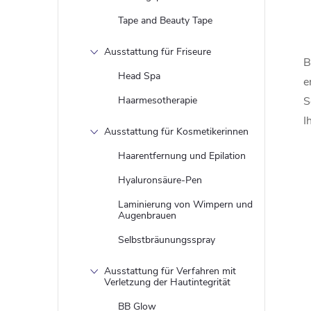
Tape and Beauty Tape
t
Ausstattung für Friseure
B
Head Spa
e
S
Haarmesotherapie
I
Ausstattung für Kosmetikerinnen
Haarentfernung und Epilation
r
Hyaluronsäure-Pen
Laminierung von Wimpern und
l
Augenbrauen
Selbstbräunungsspray
Ausstattung für Verfahren mit
Verletzung der Hautintegrität
BB Glow