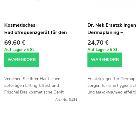
t
e
s
d
Kosmetisches
Dr. Nek Ersatzklingen
o
Radiofrequenzgerät für den
Dermaplaning –
e
Heimgebrauch
Dermaplaning Tool (8
69,60 €
24,70 €
r
Auf Lager
>5 St
Auf Lager
>5 St
r
WARENKORB
WARENKORB
t
P
Verleihen Sie Ihrer Haut einen
Ersatzklingen für Dermap
r
sofortigen Lifting-Effekt und
sorgen für eine hygienisc
e
Frische! Das kosmetische Gerät
und максимально effekti
stimuliert die Kollagenproduktion,
Hautbehandlung. Ideal fü
o
Art.-Nr.:
3131
strafft die Gesichtskonturen,
regelmäßiges Peeling, die
r
reduziert Falten und...
Entfernung feiner Härchen
d
u
u