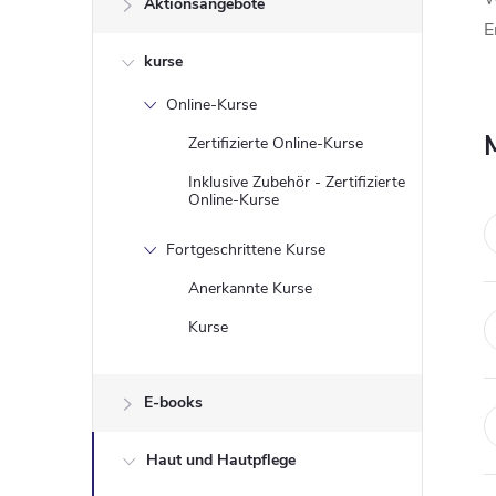
Aktionsangebote
t
E
kurse
e
Online-Kurse
n
Zertifizierte Online-Kurse
l
Inklusive Zubehör - Zertifizierte
Online-Kurse
e
Fortgeschrittene Kurse
i
Anerkannte Kurse
Kurse
s
t
E-books
e
Haut und Hautpflege