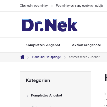
Zum
Obchodní podmínky
Podmínky ochrany osobních údajů
Inhalt
springen
Komplettes Angebot
Aktionsangebote
Haut und Hautpflege
Kosmetisches Zubehör
Startseite
S
Kategorien
Kategorien
überspringen
e
I
Komplettes Angebot
i
P
W