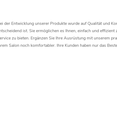
S
ei der Entwicklung unserer Produkte wurde auf Qualität und Kom
e
ntscheidend ist. Sie ermöglichen es Ihnen, einfach und effizient
ervice zu bieten. Ergänzen Sie Ihre Ausrüstung mit unserem pr
u
hrem Salon noch komfortabler. Ihre Kunden haben nur das Beste
e
e
e
m
e