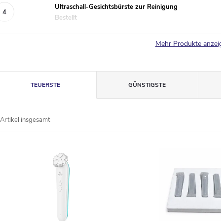
Ultraschall-Gesichtsbürste zur Reinigung
Bestellt
Mehr Produkte anze
P
TEUERSTE
GÜNSTIGSTE
r
Artikel insgesamt
o
L
d
u
s
k
t