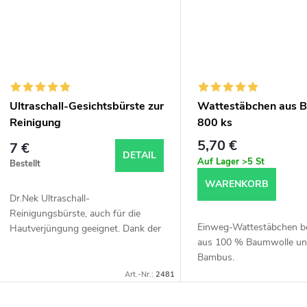
n
k
g
t
e
Ultraschall-Gesichtsbürste zur
Wattestäbchen aus 
Reinigung
800 ks
5,70 €
7 €
DETAIL
Auf Lager
>5 St
Bestellt
WARENKORB
Dr.Nek Ultraschall-
Reinigungsbürste, auch für die
Einweg-Wattestäbchen b
Hautverjüngung geeignet. Dank der
aus 100 % Baumwolle u
Schalltechnologie befreit sie die
Bambus.
Haut von abgestorbenen Zellen und
Unreinheiten, entfernt...
Art.-Nr.:
2481