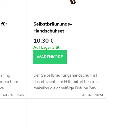
 für
Selbstbräunungs-
Handschuhset
 Stk.)
10,30 €
Auf Lager
3 St
WARENKORB
laning
Der Selbstbräunungshandschuh ist
he, sichere
das effizienteste Hilfsmittel für eine
ve
makellos gleichmäßige Bräune.2er-
r
Set- auf Körper und Gesicht.
Art.-Nr.:
3545
Art.-Nr.:
1624
 und...