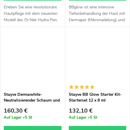
Erleben Sie eine revolutionäre
BBglow ist eine intensive
Hautpflege mit dem neuesten
Tiefenbehandlung der Haut mit
Modell des Dr.Nek Hydra Pen,
Dermaper (Mikronadelung) und
der Mikroneedling,
Ampullen, die mehr Vorteile
automatische Serumabgabe
bietet als die meisten anderen
und EMS-Mikroströme für
Gesichtsbehandlungen. Es
maximale Regeneration...
sorgt...
Stayve Dermawhite-
Stayve BB Glow Starter Kit-
Neutralisierender Schaum und
Starterset 12 x 8 ml
Stayve Dermawhite- Peeling-
160,30 €
132,10 €
Gel- Satz
Auf Lager
>5 St
Auf Lager
>5 St