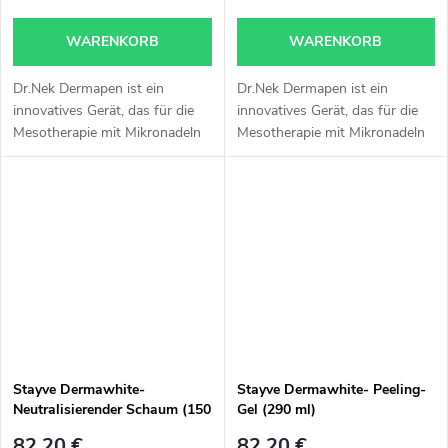
(Lachs-DNA) – für
Mesotherapie und
WARENKORB
WARENKORB
Microneedling (Dermapen) 10
ml
Dr.Nek Dermapen ist ein
Dr.Nek Dermapen ist ein
innovatives Gerät, das für die
innovatives Gerät, das für die
Mesotherapie mit Mikronadeln
Mesotherapie mit Mikronadeln
entwickelt wurde. Die
entwickelt wurde. Die
Behandlung reduziert kleine
Behandlung reduziert kleine
Falten, Verfärbungen, Narben
Falten, Verfärbungen, Narben
und...
und...
Stayve Dermawhite-
Stayve Dermawhite- Peeling-
Neutralisierender Schaum (150
Gel (290 ml)
ml)
82,20 €
82,20 €