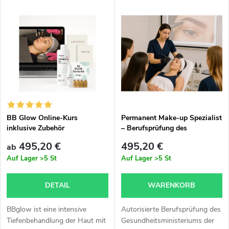
L
Meistverkauft
o
i
Alphabetisch
d
s
u
t
k
e
t
BB Glow Online-Kurs
Permanent Make-up Spezialist
inklusive Zubehör
– Berufsprüfung des
d
Gesundheitsministeriums der
s
495,20 €
495,20 €
ab
Tschechischen Republik für
e
Auf Lager
>5 St
Auf Lager
>5 St
Tätigkeiten mit Verletzung der
o
Hautintegrität
r
DETAIL
WARENKORB
r
P
BBglow ist eine intensive
Autorisierte Berufsprüfung des
t
Tiefenbehandlung der Haut mit
Gesundheitsministeriums der