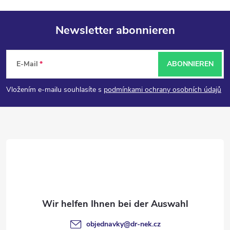
Newsletter abonnieren
F
E-Mail
ABONNIEREN
u
Vložením e-mailu souhlasíte s
podmínkami ochrany osobních údajů
ß
z
e
i
l
objednavky
@
dr-nek.cz