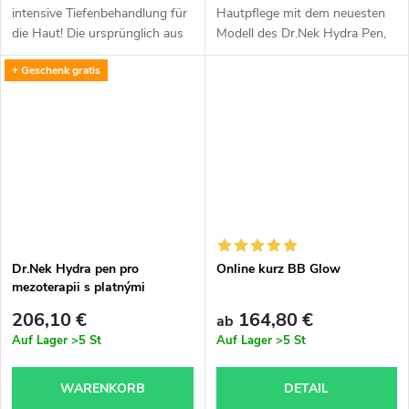
intensive Tiefenbehandlung für
Hautpflege mit dem neuesten
die Haut! Die ursprünglich aus
Modell des Dr.Nek Hydra Pen,
Korea stammende BBglow-
der Mikroneedling,
+ Geschenk gratis
Behandlung wurde 2015
automatische Serumabgabe
entwickelt und erfreute sich
und EMS-Mikroströme für
bald in ganz...
maximale Regeneration...
Dr.Nek Hydra pen pro
Online kurz BB Glow
mezoterapii s platnými
certifikáty pro použití v EU +
206,10 €
164,80 €
ab
Dr.Nek DNA sérum s PDRN
Auf Lager
>5 St
Auf Lager
>5 St
(DNA lososa) - pro
mezoterapii ZDARMA
WARENKORB
DETAIL