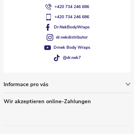
e
+420 734 246 686
+420 734 246 686
Dr.NekBodyWraps
dr.nekdistributor
Drnek Body Wraps
@dr.nek7
Informace pro vás
Wir akzeptieren online-Zahlungen