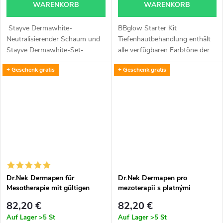
WARENKORB
WARENKORB
Stayve Dermawhite-
BBglow Starter Kit
Neutralisierender Schaum und
Tiefenhautbehandlung enthält
Stayve Dermawhite-Set-
alle verfügbaren Farbtöne der
Peeling-Gel- Set für eine
BBglow-Ampullen in mehreren
+ Geschenk gratis
+ Geschenk gratis
perfekt vorbereitete Haut für
Teilen (insgesamt sind es 12
die weitere Behandlung.
Stück).
Dr.Nek Dermapen für
Dr.Nek Dermapen pro
Mesotherapie mit gültigen
mezoterapii s platnými
Zertifikaten zur Verwendung
certifikáty pro použití v EU
82,20 €
82,20 €
in der EU + 1x kostenloses
plus Dr.Nek Antiageing sérum
Auf Lager
>5 St
Auf Lager
>5 St
Dr.Nek DNA-Serum mit PDRN
ZDARMA