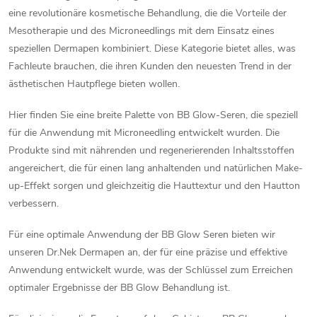
i
eine revolutionäre kosmetische Behandlung, die die Vorteile der
e
e
Mesotherapie und des Microneedlings mit dem Einsatz eines
l
speziellen Dermapen kombiniert. Diese Kategorie bietet alles, was
r
Fachleute brauchen, die ihren Kunden den neuesten Trend in der
u
e
ästhetischen Hautpflege bieten wollen.
n
m
g
Hier finden Sie eine breite Palette von BB Glow-Seren, die speziell
e
für die Anwendung mit Microneedling entwickelt wurden. Die
Produkte sind mit nährenden und regenerierenden Inhaltsstoffen
n
angereichert, die für einen lang anhaltenden und natürlichen Make-
up-Effekt sorgen und gleichzeitig die Hauttextur und den Hautton
t
verbessern.
e
Für eine optimale Anwendung der BB Glow Seren bieten wir
d
unseren Dr.Nek Dermapen an, der für eine präzise und effektive
Anwendung entwickelt wurde, was der Schlüssel zum Erreichen
e
optimaler Ergebnisse der BB Glow Behandlung ist.
r