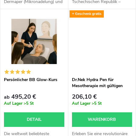
Dermaper (Mikronadelung) und
Tschechischen Republik –
r
Ampullen, die mehr Vorteile
Spezialist/in für Permanent
i
+ Geschenk gratis
bietet als die meisten anderen
Make-up Die Prüfung ist für
o
Gesichtsbehandlungen. Es
Bewerber über 18 Jahre
e
sorgt...
bestimmt, die...
d
r
u
u
k
n
t
Persönlicher BB Glow-Kurs
Dr.Nek Hydra Pen für
Mesotherapie mit gültigen
g
Zertifikaten für die
e
495,20 €
206,10 €
ab
Verwendung in der EU plus
Auf Lager
>5 St
Auf Lager
>5 St
Dr.Nek Anti-Ageing Serum
GRATIS
DETAIL
WARENKORB
Die weltweit beliebteste
Erleben Sie eine revolutionäre