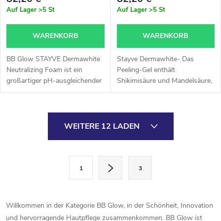
Auf Lager
>5 St
Auf Lager
>5 St
WARENKORB
WARENKORB
BB Glow STAYVE Dermawhite
Stayve Dermawhite- Das
Neutralizing Foam ist ein
Peeling-Gel enthält
großartiger pH-ausgleichender
Shikimisäure und Mandelsäure,
Reiniger, der Ihren Kunden eine
die interzelluläre Verbindungen
gesunde Haut hinterlässt.
lockern und gleichzeitig die
Regeneration in den tieferen
S
Hautschichten...
WEITERE 12 LADEN
t
e
P
1
3
a
u
g
e
i
Willkommen in der Kategorie BB Glow, in der Schönheit, Innovation
r
n
und hervorragende Hautpflege zusammenkommen. BB Glow ist