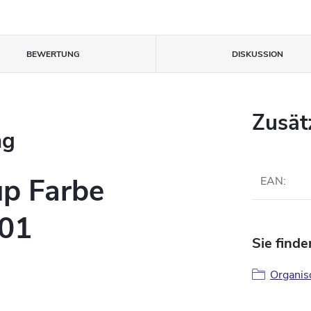
BEWERTUNG
DISKUSSION
Zusät
ng
p Farbe
EAN
:
301
Sie finde
Organis