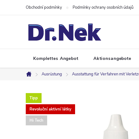
Zum
Obchodní podmínky
Podmínky ochrany osobních údajů
Inhalt
springen
Komplettes Angebot
Aktionsangebote
Ausrüstung
Ausstattung für Verfahren mit Verletz
Startseite
Tipp
Revoluční aktivní látky
Hi Tech