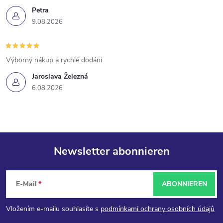
Petra
9.08.2026
Výborný nákup a rychlé dodání
Jaroslava Železná
6.08.2026
Newsletter abonnieren
F
E-Mail
ABONNIEREN
u
Vložením e-mailu souhlasíte s
podmínkami ochrany osobních údajů