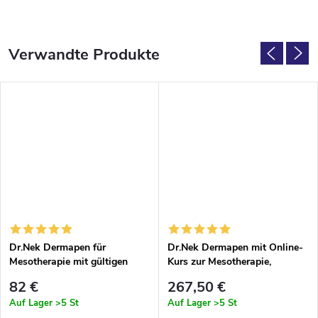
Verwandte Produkte
Dr.Nek Dermapen für
Dr.Nek Dermapen mit Online-
Mesotherapie mit gültigen
Kurs zur Mesotherapie,
Zertifikaten zur Verwendung
Skripten, Zertifikat und Dr.Nek
82 €
267,50 €
in der EU + 1x kostenloses
Anti-Aging-Serum
Auf Lager
>5 St
Auf Lager
>5 St
Dr.Nek DNA-Serum mit PDRN
KOSTENLOS – Gedruckte