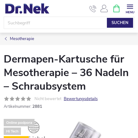
Zum
WARENK
Inhalt
springen
SUCHEN
Mesotherapie
Dermapen-Kartusche für
Mesotherapie – 36 Nadeln
– Schraubsystem
Nicht bewertet
Bewertungsdetails
Artikelnummer:
2881
Online podpora
Hi Tech