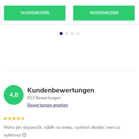
(Lachs-DNA) – für
Version
Mesotherapie und
Microneedling (Dermapen) 10
WARENKORB
WARENKORB
ml
Kundenbewertungen
4,8
823 Bewertungen
Bewertungen ansehen
Mohu jen doporučit, výběr na webu, rychlost dodání, není co
vytknout 😊