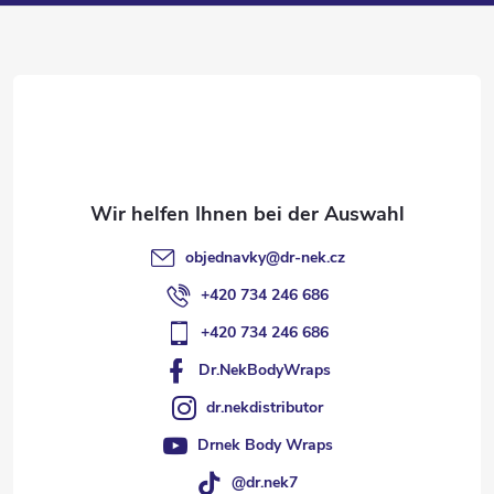
ß
z
e
i
l
objednavky
@
dr-nek.cz
e
+420 734 246 686
+420 734 246 686
Dr.NekBodyWraps
dr.nekdistributor
Drnek Body Wraps
@dr.nek7