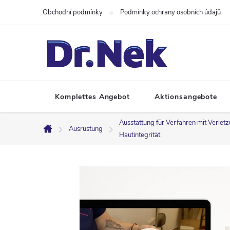
Zum
Obchodní podmínky
Podmínky ochrany osobních údajů
Inhalt
springen
Komplettes Angebot
Aktionsangebote
Ausstattung für Verfahren mit Verlet
Ausrüstung
Startseite
Hautintegrität