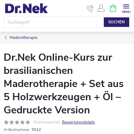
Zum
WARENK
Inhalt
springen
SUCHEN
Maderotherapie
Dr.Nek Online-Kurs zur
brasilianischen
Maderotherapie + Set aus
5 Holzwerkzeugen + Öl –
Gedruckte Version
Nicht bewertet
Bewertungsdetails
Artikelnummer:
3512