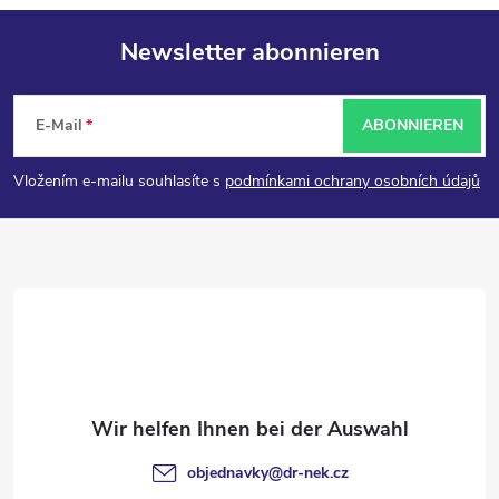
Newsletter abonnieren
F
E-Mail
ABONNIEREN
u
Vložením e-mailu souhlasíte s
podmínkami ochrany osobních údajů
ß
z
e
i
l
objednavky
@
dr-nek.cz
e