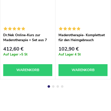
Dr.Nek Online-Kurs zur
Maderotherapie- Komplettset
Maderotherapie + Set aus 7
für den Heimgebrauch
Holzwerkzeugen + Öl –
inklusive Videoanleitung
412,60 €
102,90 €
Online-Version
Auf Lager
>5 St
Auf Lager
4 St
WARENKORB
WARENKORB