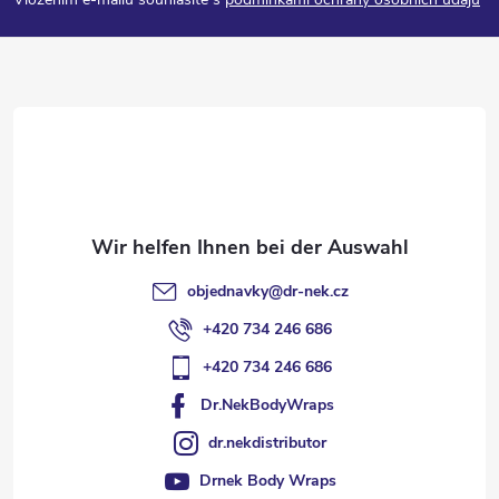
ß
z
e
i
l
objednavky
@
dr-nek.cz
e
+420 734 246 686
+420 734 246 686
Dr.NekBodyWraps
dr.nekdistributor
Drnek Body Wraps