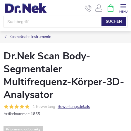
Zum
WARENK
Inhalt
springen
SUCHEN
Kosmetische Instrumente
Dr.Nek Scan Body-
Segmentaler
Multifrequenz-Körper-3D-
Analysator
1 Bewertung
Bewertungsdetails
Artikelnummer:
1855
Připraveno odborníky