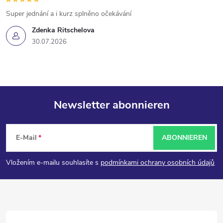
Super jednání a i kurz splněno očekávání
Zdenka Ritschelova
30.07.2026
Newsletter abonnieren
F
E-Mail
ABONNIEREN
u
Vložením e-mailu souhlasíte s
podmínkami ochrany osobních údajů
ß
z