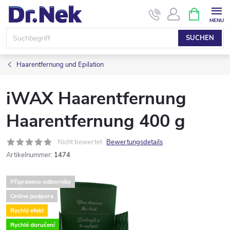
Zum
WARENK
Inhalt
springen
SUCHEN
Haarentfernung und Epilation
iWAX Haarentfernung
Haarentfernung 400 g
Nicht bewertet
Bewertungsdetails
Artikelnummer:
1474
Připraveno odborníky
Online podpora
Rychlý efekt
Rychlé doručení