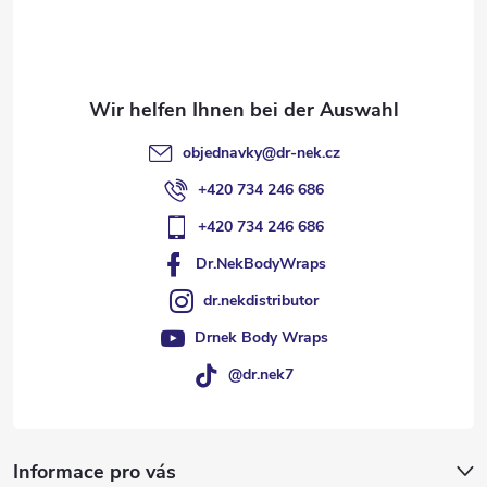
e
i
l
objednavky
@
dr-nek.cz
e
+420 734 246 686
+420 734 246 686
Dr.NekBodyWraps
dr.nekdistributor
Drnek Body Wraps
@dr.nek7
Informace pro vás