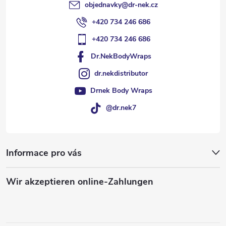
objednavky
@
dr-nek.cz
e
+420 734 246 686
+420 734 246 686
Dr.NekBodyWraps
dr.nekdistributor
Drnek Body Wraps
@dr.nek7
Informace pro vás
Wir akzeptieren online-Zahlungen