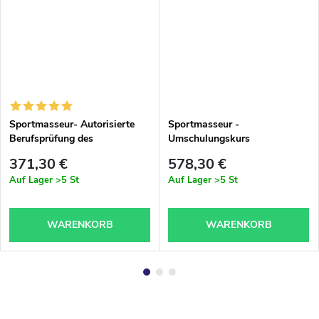
Sportmasseur- Autorisierte
Sportmasseur -
Berufsprüfung des
Umschulungskurs
Ministeriums für Bildung und
371,30 €
578,30 €
Kultur der Tschechischen
Auf Lager
>5 St
Auf Lager
>5 St
Republik
WARENKORB
WARENKORB