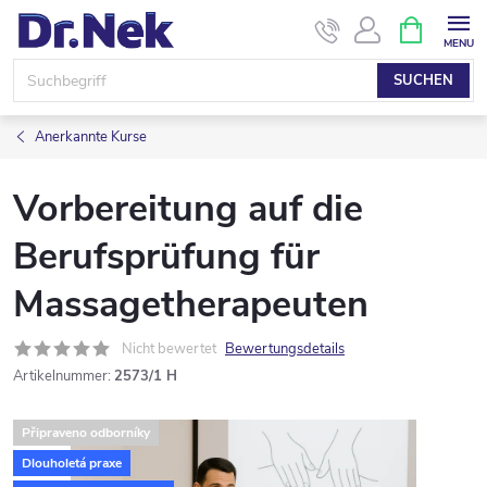
Zum
WARENK
Inhalt
springen
SUCHEN
Anerkannte Kurse
Vorbereitung auf die
Berufsprüfung für
Massagetherapeuten
Nicht bewertet
Bewertungsdetails
Artikelnummer:
2573/1 H
Připraveno odborníky
Dlouholetá praxe