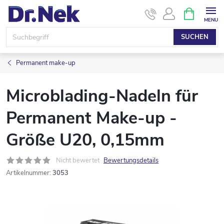
Zum
WARENK
Inhalt
springen
SUCHEN
Permanent make-up
Microblading-Nadeln für
Permanent Make-up -
Größe U20, 0,15mm
Nicht bewertet
Bewertungsdetails
Artikelnummer:
3053