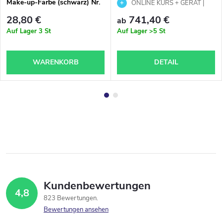
Make-up-Farbe (schwarz) Nr.
up von gepuderten
ONLINE KURS + GERÄT |
201
Augenbrauen mit
PMU Powder Brows | Skripte &
28,80 €
741,40 €
ab
Tätowiermaschine, Skripte
Zertifikat
Auf Lager
3 St
Auf Lager
>5 St
und Zertifikat
WARENKORB
DETAIL
Kundenbewertungen
4,8
823 Bewertungen
Bewertungen ansehen