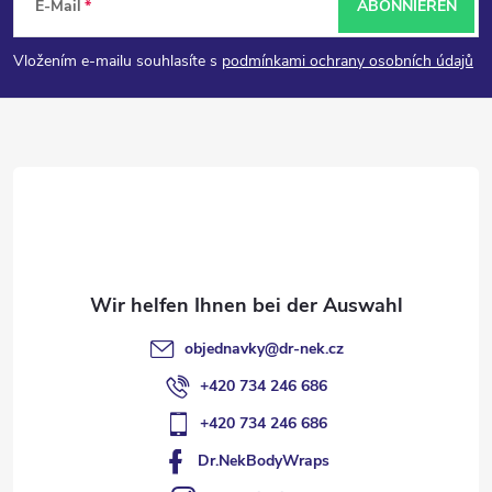
E-Mail
ABONNIEREN
u
Vložením e-mailu souhlasíte s
podmínkami ochrany osobních údajů
ß
z
e
i
l
objednavky
@
dr-nek.cz
e
+420 734 246 686
+420 734 246 686
Dr.NekBodyWraps