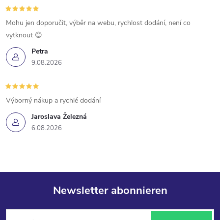
Mohu jen doporučit, výběr na webu, rychlost dodání, není co
vytknout 😊
Petra
9.08.2026
Výborný nákup a rychlé dodání
Jaroslava Železná
6.08.2026
Newsletter abonnieren
F