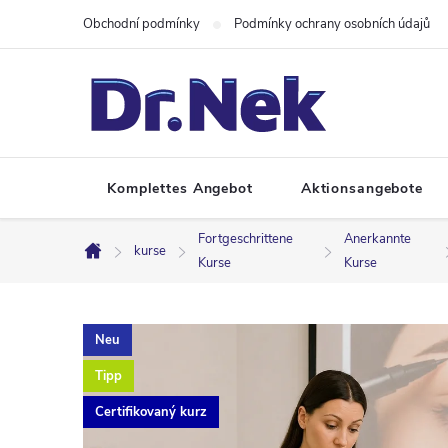
Zum
Obchodní podmínky
Podmínky ochrany osobních údajů
Inhalt
springen
Komplettes Angebot
Aktionsangebote
Fortgeschrittene
Anerkannte
kurse
Startseite
Kurse
Kurse
Neu
Tipp
Certifikovaný kurz