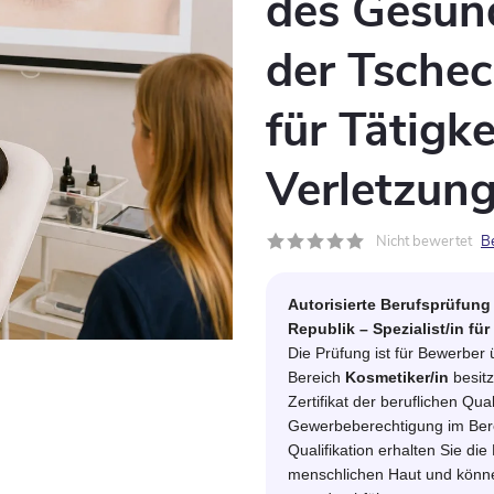
des Gesun
der Tschec
für Tätigk
Verletzung
Nicht bewertet
B
Autorisierte Berufsprüfun
Republik – Spezialist/in f
Die Prüfung ist für Bewerber ü
Bereich
Kosmetiker/in
besitz
Zertifikat der beruflichen Qual
Gewerbeberechtigung im Berei
Qualifikation erhalten Sie die
menschlichen Haut und könne