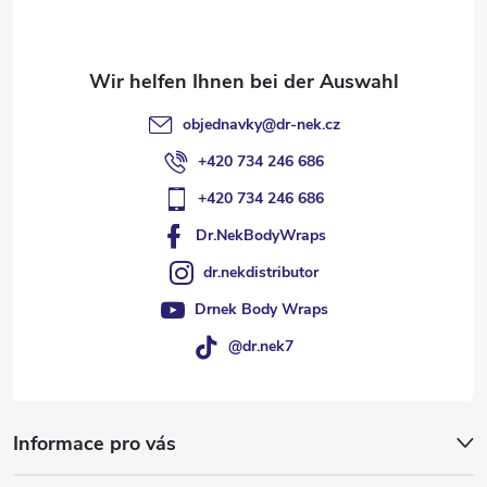
i
l
objednavky
@
dr-nek.cz
e
+420 734 246 686
+420 734 246 686
Dr.NekBodyWraps
dr.nekdistributor
Drnek Body Wraps
@dr.nek7
Informace pro vás