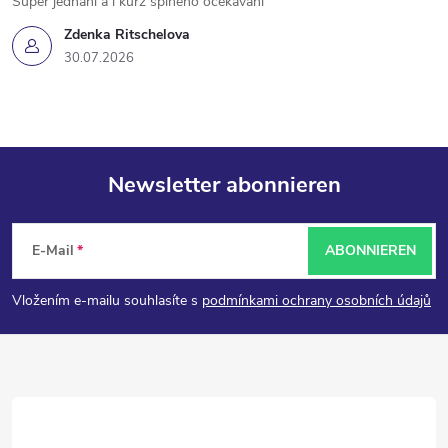
Super jednání a i kurz splněno očekávání
Zdenka Ritschelova
30.07.2026
Newsletter abonnieren
F
E-Mail
ABONNIEREN
u
Vložením e-mailu souhlasíte s
podmínkami ochrany osobních údajů
ß
z
e