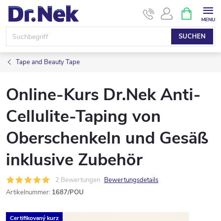
Zum
WARENK
Inhalt
springen
SUCHEN
Tape and Beauty Tape
Online-Kurs Dr.Nek Anti-
Cellulite-Taping von
Oberschenkeln und Gesäß
inklusive Zubehör
2 Bewertungen
Bewertungsdetails
Artikelnummer:
1687/POU
Certifikovaný kurz