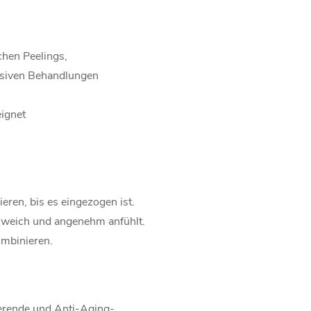
chen Peelings,
siven Behandlungen
eignet
eren, bis es eingezogen ist.
ch weich und angenehm anfühlt.
ombinieren.
ierende und Anti-Aging-