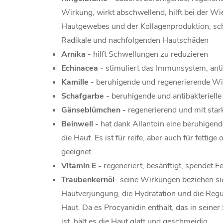
Wirkung, wirkt abschwellend, hilft bei der Wi
Hautgewebes und der Kollagenproduktion, sch
Radikale und nachfolgenden Hautschäden
Arnika
- hilft Schwellungen zu reduzieren
Echinacea -
stimuliert das Immunsystem, antib
Kamille
- beruhigende und regenerierende W
Schafgarbe -
beruhigende und antibakteriell
Gänseblümchen -
regenerierend und mit star
Beinwell -
hat dank Allantoin eine beruhigen
die Haut. Es ist für reife, aber auch für fettig
geeignet.
Vitamin E -
regeneriert, besänftigt, spendet F
Traubenkernöl
- seine Wirkungen beziehen sic
Hautverjüngung, die Hydratation und die Regu
Haut. Da es Procyanidin enthält, das in seiner
ist, hält es die Haut glatt und geschmeidig.