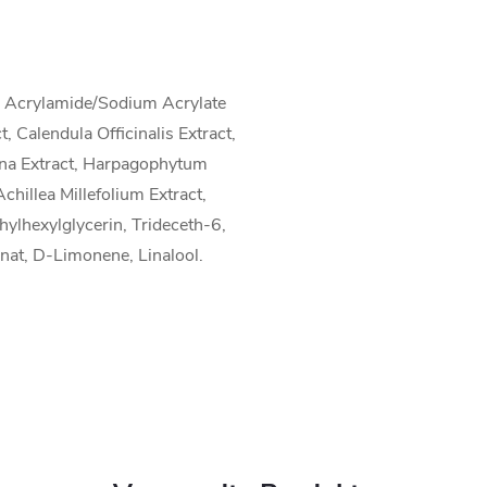
l, Acrylamide/Sodium Acrylate
 Calendula Officinalis Extract,
ana Extract, Harpagophytum
hillea Millefolium Extract,
thylhexylglycerin, Trideceth-6,
nat, D-Limonene, Linalool.