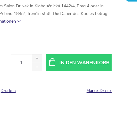
m Salon Dr.Nek in Kloboučnická 1442/4, Prag 4 oder in
ibinu 184/2, Trenčín statt. Die Dauer des Kurses beträgt
rmationen
IN DEN WARENKORB
Drucken
Marke:
Dr.nek