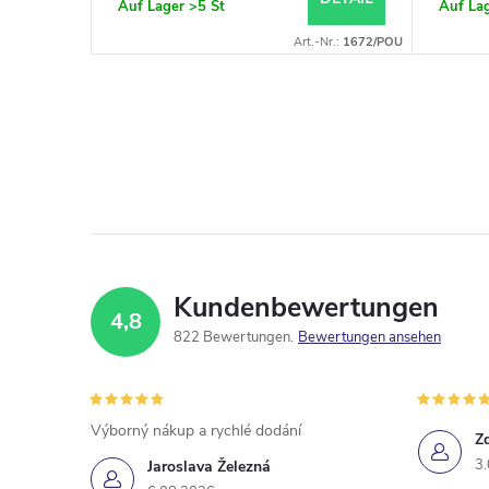
Auf Lager
>5 St
Auf La
Art.-Nr.:
3062
Art.-Nr.:
1672/POU
Kundenbewertungen
4,8
822 Bewertungen
Bewertungen ansehen
Výborný nákup a rychlé dodání
Z
3
Jaroslava Železná