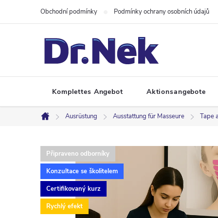
Zum
Obchodní podmínky
Podmínky ochrany osobních údajů
Inhalt
springen
Komplettes Angebot
Aktionsangebote
Ausrüstung
Ausstattung für Masseure
Tape 
Startseite
Připraveno odborníky
Konzultace se školitelem
Certifikovaný kurz
Rychlý efekt