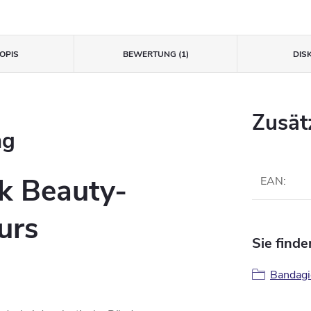
OPIS
BEWERTUNG (1)
DIS
Zusät
ng
ek Beauty-
EAN
:
urs
Sie finde
Bandagi