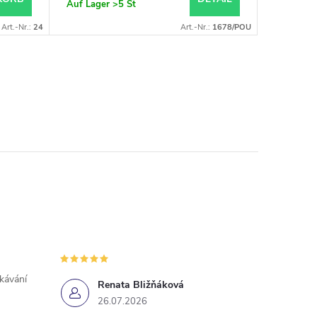
Auf Lager
>5 St
Auf Lage
Art.-Nr.:
24
Art.-Nr.:
1678/POU
ekávání
Renata Bližňáková
26.07.2026