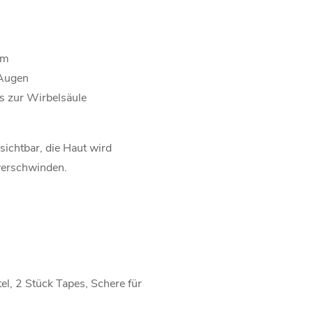
s
rm
 Augen
is zur Wirbelsäule
sichtbar, die Haut wird
 verschwinden.
el, 2 Stück Tapes, Schere für