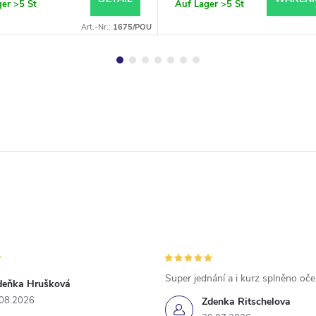
ger
>5 St
Auf Lager
>5 St
Art.-Nr.:
1675/POU
Super jednání a i kurz splněno oč
deňka Hrušková
.08.2026
Zdenka Ritschelova