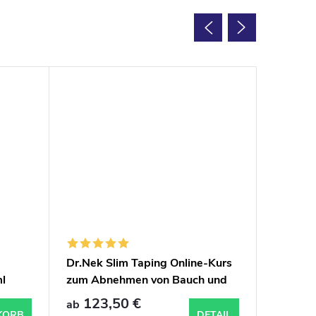
Dr.Nek Slim Taping Online-Kurs
Persönl
l
zum Abnehmen von Bauch und
Taping
Hüfte, inklusive Zubehör
Bauch u
123,50 €
185,5
ab
KORB
DETAIL