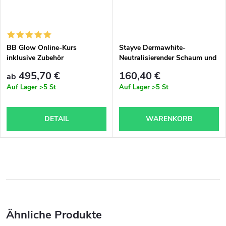
BB Glow Online-Kurs
Stayve Dermawhite-
inklusive Zubehör
Neutralisierender Schaum und
Stayve Dermawhite- Peeling-
495,70 €
160,40 €
ab
Gel- Satz
Auf Lager
>5 St
Auf Lager
>5 St
DETAIL
WARENKORB