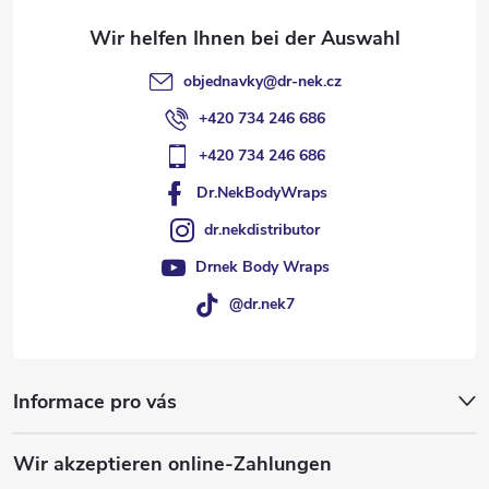
l
objednavky
@
dr-nek.cz
e
+420 734 246 686
+420 734 246 686
Dr.NekBodyWraps
dr.nekdistributor
Drnek Body Wraps
@dr.nek7
Informace pro vás
Wir akzeptieren online-Zahlungen