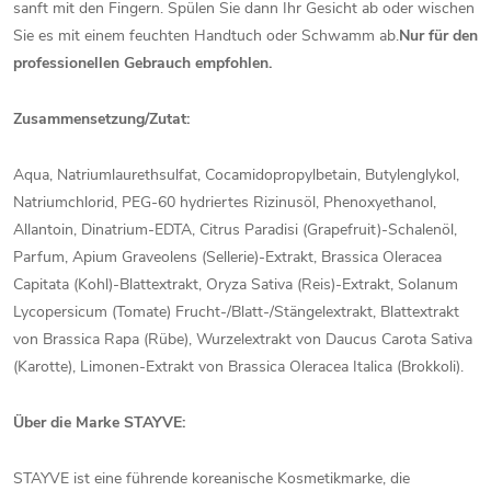
sanft mit den Fingern. Spülen Sie dann Ihr Gesicht ab oder wischen
Sie es mit einem feuchten Handtuch oder Schwamm ab.
Nur für den
professionellen Gebrauch empfohlen.
Zusammensetzung/Zutat:
Aqua, Natriumlaurethsulfat, Cocamidopropylbetain, Butylenglykol,
Natriumchlorid, PEG-60 hydriertes Rizinusöl, Phenoxyethanol,
Allantoin, Dinatrium-EDTA, Citrus Paradisi (Grapefruit)-Schalenöl,
Parfum, Apium Graveolens (Sellerie)-Extrakt, Brassica Oleracea
Capitata (Kohl)-Blattextrakt, Oryza Sativa (Reis)-Extrakt, Solanum
Lycopersicum (Tomate) Frucht-/Blatt-/Stängelextrakt, Blattextrakt
von Brassica Rapa (Rübe), Wurzelextrakt von Daucus Carota Sativa
(Karotte), Limonen-Extrakt von Brassica Oleracea Italica (Brokkoli).
Über die Marke STAYVE:
STAYVE ist eine führende koreanische Kosmetikmarke, die