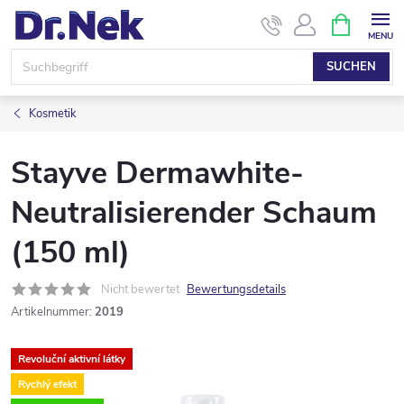
Zum
WARENK
Inhalt
springen
SUCHEN
Kosmetik
Stayve Dermawhite-
Neutralisierender Schaum
(150 ml)
Nicht bewertet
Bewertungsdetails
Artikelnummer:
2019
Revoluční aktivní látky
Rychlý efekt