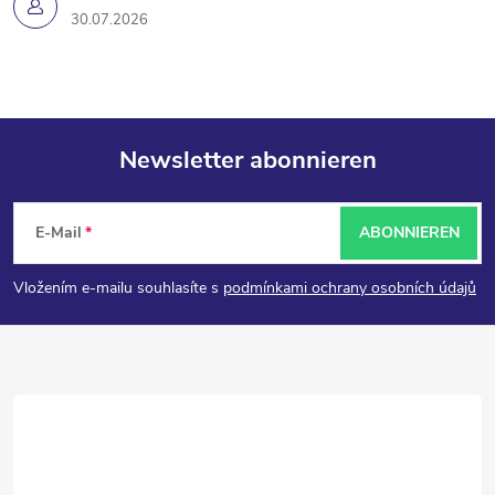
30.07.2026
Newsletter abonnieren
F
E-Mail
ABONNIEREN
u
Vložením e-mailu souhlasíte s
podmínkami ochrany osobních údajů
ß
z
e
i