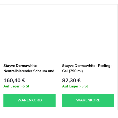
Stayve Dermawhite-
Stayve Dermawhite- Peeling-
Neutralisierender Schaum und
Gel (290 ml)
Stayve Dermawhite- Peeling-
160,40 €
82,30 €
Gel- Satz
Auf Lager
>5 St
Auf Lager
>5 St
WARENKORB
WARENKORB