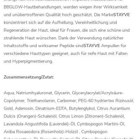
BBGLOW-Hautbehandlungen, werden wegen ihrer Wirksamkeit
und unübertroffenen Qualität hoch geschätzt. Die Marke
STAYVE
konzentriert sich auf die Aufhellung, Vereinheitlichung und
Regeneration der Haut, ideal für Frauen, die sich eine schöne und
strahlende Haut wünschen. Dank der Verwendung natürlicher
Inhaltsstoffe und wirksamer Peptide sind
STAYVE
Ampullen für
verschiedene Hauttypen geeignet, auch für reife Haut mit Falten
und Hyperpigmentierung.
Zusammensetzung/Zutat:
Aqua, Natriumhyaluronat, Glycerin, Glycerylacrylat/Acrylsäure-
Copolymer, Triethanolamin, Carbomer, PEG-60 hydriertes Rizinusöl,
Gold, Adenosin, Dinatrium-EDTA, Butylenglykol, Citrus Aurantium
Dulcis (Orangen)-Schalenöl, Citrus Limon (Zitronen)-Schalenöl,
Lavandula Angustifolia (Lavendel)-Öl, Cymbopogon Martini-Öl,
Aniba Rosaeodora (Rosenholz)-Holzöl , Cymbopogon