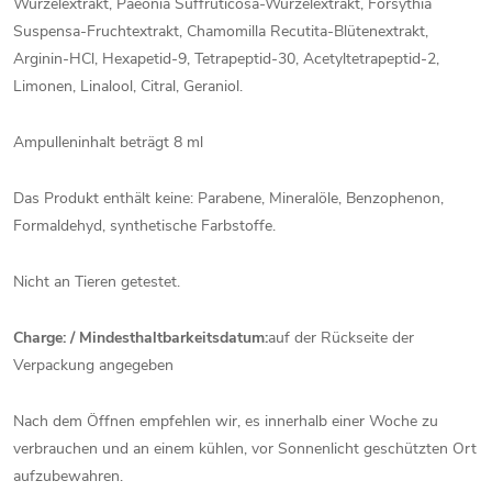
Wurzelextrakt, Paeonia Suffruticosa-Wurzelextrakt, Forsythia
Suspensa-Fruchtextrakt, Chamomilla Recutita-Blütenextrakt,
Arginin-HCl, Hexapetid-9, Tetrapeptid-30, Acetyltetrapeptid-2,
Limonen, Linalool, Citral, Geraniol.
Ampulleninhalt beträgt 8 ml
Das Produkt enthält keine: Parabene, Mineralöle, Benzophenon,
Formaldehyd, synthetische Farbstoffe.
Nicht an Tieren getestet.
Charge: / Mindesthaltbarkeitsdatum:
auf der Rückseite der
Verpackung angegeben
Nach dem Öffnen empfehlen wir, es innerhalb einer Woche zu
verbrauchen und an einem kühlen, vor Sonnenlicht geschützten Ort
aufzubewahren.