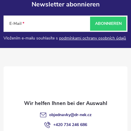
Newsletter abonnieren
F
E-Mail
ABONNIEREN
u
Vložením e-mailu souhlasíte s
podmínkami ochrany osobních údajů
ß
z
e
i
l
objednavky
@
dr-nek.cz
e
+420 734 246 686