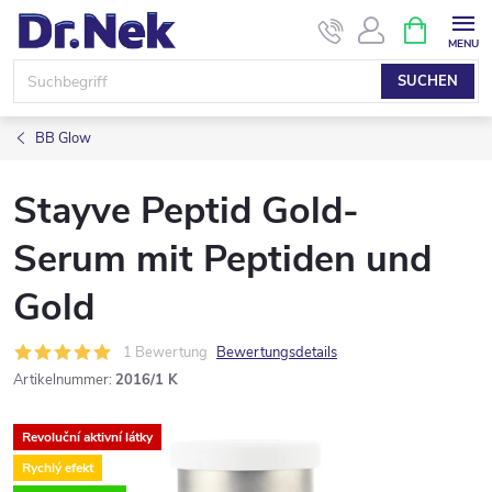
Zum
WARENK
Inhalt
springen
SUCHEN
BB Glow
Stayve Peptid Gold-
Serum mit Peptiden und
Gold
1 Bewertung
Bewertungsdetails
Artikelnummer:
2016/1 K
Revoluční aktivní látky
Rychlý efekt