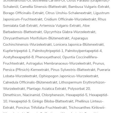
Schoenanthus-Öl, Boswellia Carterii-Öl, Citrus Paradisi (Grapefruit)-
Schalenöl, Camellia Sinensis-Blattextrakt, Bambusa Vulgaris-Extrakt,
Borago Officinalis-Extrakt, Citrus Unshiu-Schalenextrakt, Ligustrum
Japonicum-Fruchtextrakt, Cnidium Officinale-Wurzelextrakt, Rhus
Semialata Gall-Extrakt, Artemisia Vulgaris-Extrakt, Aloe
Barbadensis-Blattextrakt, Glycyrrhiza Glabra-Wurzelextrakt,
Chrysanthemum Morifolium-Blütenextrakt, Asparagus
Cochinchinensis-Wurzelextrakt, Lonicera Japonica-Blütenextrakt,
Kupfertripeptid-1, Palmitoyltripeptid-1, Palmitoylpentapeptid-4,
Acetylhexapeptid-8, Phenoxyethanol, Opuntia Coccinellifera-
Fruchtextrakt, Astragalus Membranaceus-Wurzelextrakt, Prunus,
Persica (Pfirsich)-Kernextrakt, Pinus Sylvestris-Blattextrakt, Pueraria
Lobata-Wurzelextrakt, Ophiopogon Japonicus-Wurzelextrakt,
Calnedula Officinalis-Blütenextrakt, Lithospermum Erythrorhizon-
Wurzelextrakt, Plantago Asiatica Extrakt, Polysorbat 20,
Dimethicon, Niacinamid, Chlorphenesin, Hexapeptid-5, Hexapeptid-
10, Hexapeptid-9, Ginkgo Biloba-Blattextrakt, Phellinus Linteus-
Extrakt, Poncirus Trifoliata-Fruchtextrakt, Trichosanthes Kirilowii-