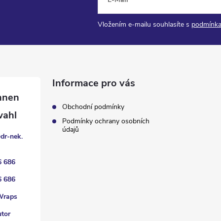
Vložením e-mailu souhlasíte s
podmínka
Informace pro vás
Obchodní podmínky
Podmínky ochrany osobních
údajů
@
dr-nek.
6 686
6 686
Wraps
utor