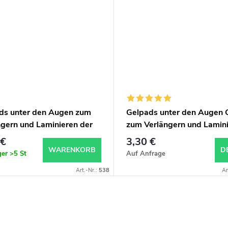
ds unter den Augen zum
Gelpads unter den Augen 
ngern und Laminieren der
zum Verlängern und Lamin
rn 20 Stk
der Wimpern 20 Stk
 €
3,30 €
WARENKORB
D
ger
>5 St
Auf Anfrage
Art.-Nr.:
538
Ar