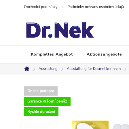
Zum
Obchodní podmínky
Podmínky ochrany osobních údajů
Inhalt
springen
Komplettes Angebot
Aktionsangebote
Ausrüstung
Ausstattung für Kosmetikerinnen
Startseite
Online podpora
Garance vrácení peněz
Rychlé doručení