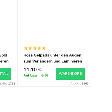
Gold
Rosa Gelpads unter den Augen
ieren
zum Verlängern und Laminieren
der Wimpern 100 Stück
11,10 €
ETAIL
WARENKORB
Auf Lager
>5 St
t.-Nr.:
1711
Art.-Nr.:
1963