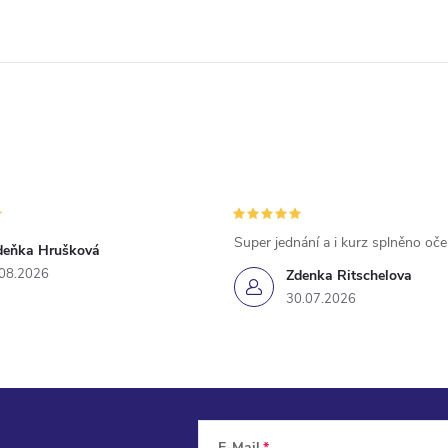
Super jednání a i kurz splněno oč
deňka Hrušková
.08.2026
Zdenka Ritschelova
30.07.2026
E-Mail