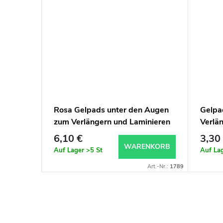
Rosa Gelpads unter den Augen
Gelpa
zum Verlängern und Laminieren
Verlä
der Wimpern 50 Stück
Wimpe
6,10 €
3,30
WARENKORB
Auf Lager
>5 St
Auf La
Art.-Nr.:
1789