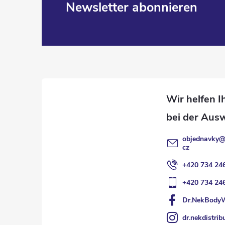
F
Newsletter abonnieren
u
ß
z
e
i
objednavky
cz
l
+420 734 24
e
+420 734 24
Dr.NekBody
dr.nekdistrib