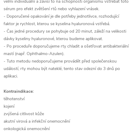
velmi individuální a závisí to na schopnosti organismu vstřebat toto
sérum pro efekt zvětšení rtů nebo vyhlazení vrásek.
- Doporučené opakování je dle potřeby jednotlivce, rozhodující
faktor je rychlost, kterou se kyselina hyaluronová vstřebá.
- Čas jedné procedury se pohybuje od 20 minut, záleží na velikosti
dávky kyseliny hyaluronové, kterou budeme aplikovat.
- Po proceduře doporučujeme rty chladit a ošetřovat antibakteriální
mastí (např. Ophthalmo-Azulen).
- Tuto metodu nedoporučujeme provádět před společenskou
událostí, rty mohou být nateklé, tento stav odezní do 3 dnů po
aplikaci.
Kontraindikace:
těhotenství
kojení
zvýšená citlivost kůže
akutní virová a infekční onemocnění
onkologická onemocnění