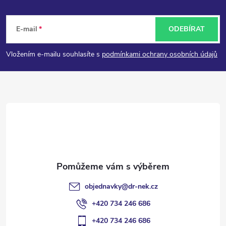
Z
á
E-mail
ODEBÍRAT
p
Vložením e-mailu souhlasíte s
podmínkami ochrany osobních údajů
a
t
í
objednavky
@
dr-nek.cz
+420 734 246 686
+420 734 246 686