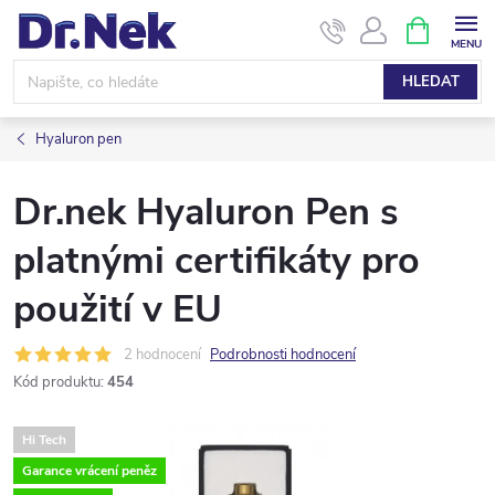
Přejít
NÁKUPNÍ
KOŠÍK
na
obsah
HLEDAT
Hyaluron pen
Dr.nek Hyaluron Pen s
platnými certifikáty pro
použití v EU
2 hodnocení
Podrobnosti hodnocení
Kód produktu:
454
Hi Tech
Garance vrácení peněz