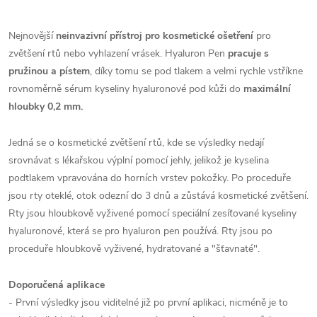
Nejnovější
neinvazivní přístroj pro kosmetické ošetření
pro
zvětšení rtů nebo vyhlazení vrásek. Hyaluron Pen
pracuje s
pružinou a pístem
, díky tomu se pod tlakem a velmi rychle vstříkne
rovnoměrně sérum kyseliny hyaluronové pod kůži do
maximální
hloubky 0,2 mm.
Jedná se o kosmetické zvětšení rtů, kde se výsledky nedají
srovnávat s lékařskou výplní pomocí jehly, jelikož je kyselina
podtlakem vpravována do horních vrstev pokožky. Po proceduře
jsou rty oteklé, otok odezní do 3 dnů a zůstává kosmetické zvětšení.
Rty jsou hloubkově vyživené pomocí speciální zesíťované kyseliny
hyaluronové, která se pro hyaluron pen používá. Rty jsou po
proceduře hloubkově vyživené, hydratované a "šťavnaté".
Doporučená aplikace
- První výsledky jsou viditelné již po první aplikaci, nicméně je to