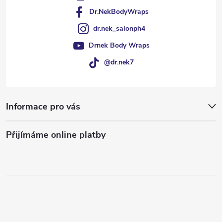
Dr.NekBodyWraps
dr.nek_salonph4
Drnek Body Wraps
@dr.nek7
Informace pro vás
Přijímáme online platby