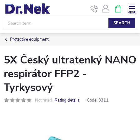
Skip
SHOPPIN
CART
to
content
SEARCH
Protective equipment
5X Český ultratenký NANO
respirátor FFP2 -
Tyrkysový
Not rated
Rating details
Code:
3311