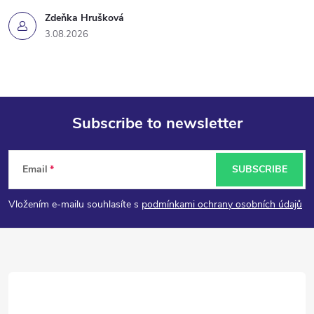
Zdeňka Hrušková
3.08.2026
Subscribe to newsletter
F
Email
SUBSCRIBE
o
Vložením e-mailu souhlasíte s
podmínkami ochrany osobních údajů
o
t
e