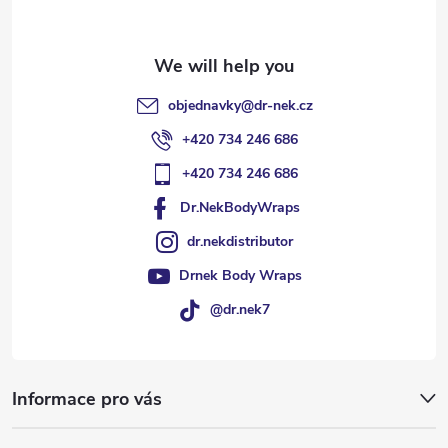
r
objednavky
@
dr-nek.cz
+420 734 246 686
+420 734 246 686
Dr.NekBodyWraps
dr.nekdistributor
Drnek Body Wraps
@dr.nek7
Informace pro vás