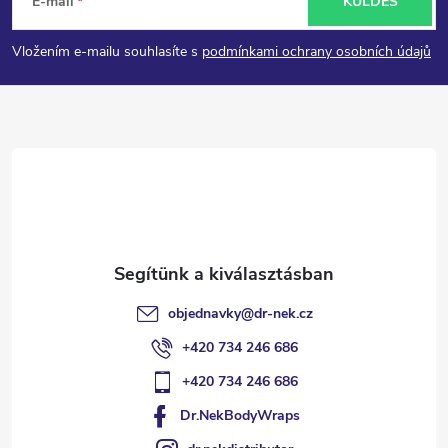
E-mail
KÜLDÉS
á
Vložením e-mailu souhlasíte s
podmínkami ochrany osobních údajů
b
l
é
c
objednavky
@
dr-nek.cz
+420 734 246 686
+420 734 246 686
Dr.NekBodyWraps