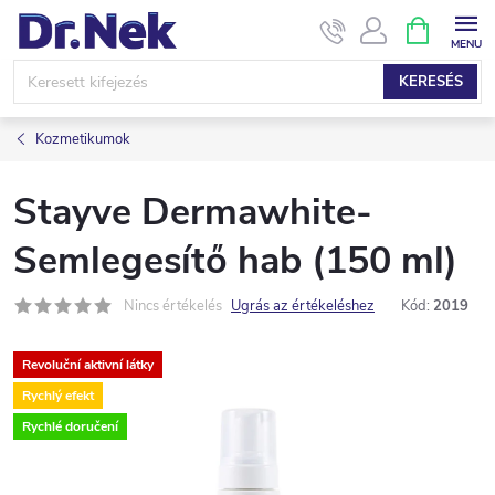
Ugrás
KOSÁR
a
fő
KERESÉS
tartalomhoz
Kozmetikumok
Stayve Dermawhite-
Semlegesítő hab (150 ml)
Nincs értékelés
Ugrás az értékeléshez
Kód:
2019
Revoluční aktivní látky
Rychlý efekt
Rychlé doručení