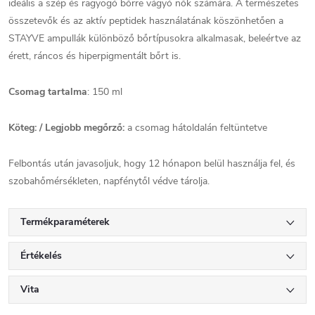
ideális a szép és ragyogó bőrre vágyó nők számára. A természetes
összetevők és az aktív peptidek használatának köszönhetően a
STAYVE ampullák különböző bőrtípusokra alkalmasak, beleértve az
érett, ráncos és hiperpigmentált bőrt is.
Csomag tartalma
: 150 ml
Köteg: / Legjobb megőrző:
a csomag hátoldalán feltüntetve
Felbontás után javasoljuk, hogy 12 hónapon belül használja fel, és
szobahőmérsékleten, napfénytől védve tárolja.
Termékparaméterek
Értékelés
Vita