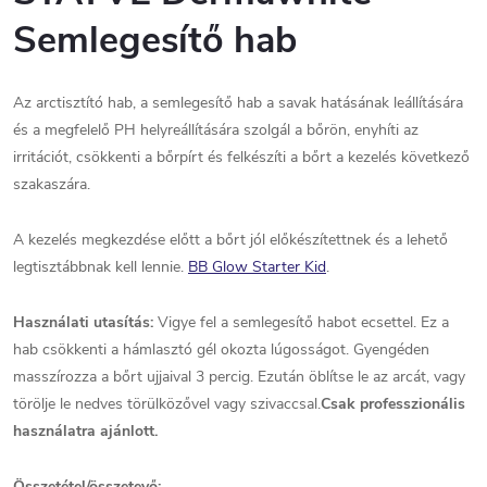
Semlegesítő hab
Az arctisztító hab, a semlegesítő hab a savak hatásának leállítására
és a megfelelő PH helyreállítására szolgál a bőrön, enyhíti az
irritációt, csökkenti a bőrpírt és felkészíti a bőrt a kezelés következő
szakaszára.
A kezelés megkezdése előtt a bőrt jól előkészítettnek és a lehető
legtisztábbnak kell lennie.
BB Glow Starter Kid
.
Használati utasítás:
Vigye fel a semlegesítő habot ecsettel. Ez a
hab csökkenti a hámlasztó gél okozta lúgosságot. Gyengéden
masszírozza a bőrt ujjaival 3 percig. Ezután öblítse le az arcát, vagy
törölje le nedves törülközővel vagy szivaccsal.
Csak professzionális
használatra ajánlott.
Összetétel/összetevő: