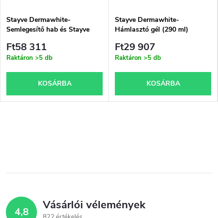
Stayve Dermawhite-
Stayve Dermawhite-
Semlegesítő hab és Stayve
Hámlasztó gél (290 ml)
Dermawhite- Hámlasztó gél-
Ft58 311
Ft29 907
készlet
Raktáron
>5 db
Raktáron
>5 db
KOSÁRBA
KOSÁRBA
Vásárlói vélemények
4,8
822 értékelés