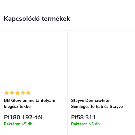
Kapcsolódó termékek
BB Glow online tanfolyam
Stayve Dermawhite-
kiegészítőkkel
Semlegesítő hab és Stayve
Dermawhite- Hámlasztó gél-
Ft180 192-tól
Ft58 311
készlet
Raktáron
>5 db
Raktáron
>5 db