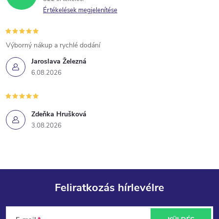
Értékelések megjelenítése
Výborný nákup a rychlé dodání
Jaroslava Železná
6.08.2026
Zdeňka Hrušková
3.08.2026
Feliratkozás hírlevélre
L