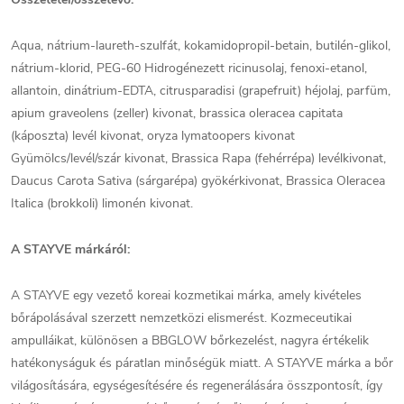
Aqua, nátrium-laureth-szulfát, kokamidopropil-betain, butilén-glikol,
nátrium-klorid, PEG-60 Hidrogénezett ricinusolaj, fenoxi-etanol,
allantoin, dinátrium-EDTA, citrusparadisi (grapefruit) héjolaj, parfüm,
apium graveolens (zeller) kivonat, brassica oleracea capitata
(káposzta) levél kivonat, oryza lymatoopers kivonat
Gyümölcs/levél/szár kivonat, Brassica Rapa (fehérrépa) levélkivonat,
Daucus Carota Sativa (sárgarépa) gyökérkivonat, Brassica Oleracea
Italica (brokkoli) limonén kivonat.
A STAYVE márkáról:
A STAYVE egy vezető koreai kozmetikai márka, amely kivételes
bőrápolásával szerzett nemzetközi elismerést. Kozmeceutikai
ampulláikat, különösen a BBGLOW bőrkezelést, nagyra értékelik
hatékonyságuk és páratlan minőségük miatt. A STAYVE márka a bőr
világosítására, egységesítésére és regenerálására összpontosít, így