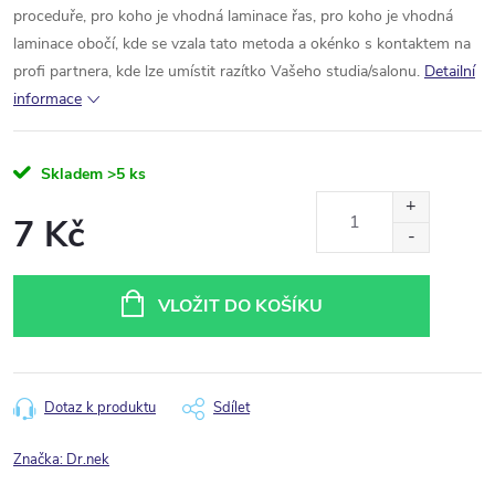
proceduře, pro koho je vhodná laminace řas, pro koho je vhodná
laminace obočí, kde se vzala tato metoda a okénko s kontaktem na
profi partnera, kde lze umístit razítko Vašeho studia/salonu.
Detailní
informace
Skladem
>5 ks
7 Kč
Měrná
cena:
VLOŽIT DO KOŠÍKU
Dotaz k produktu
Sdílet
Značka:
Dr.nek