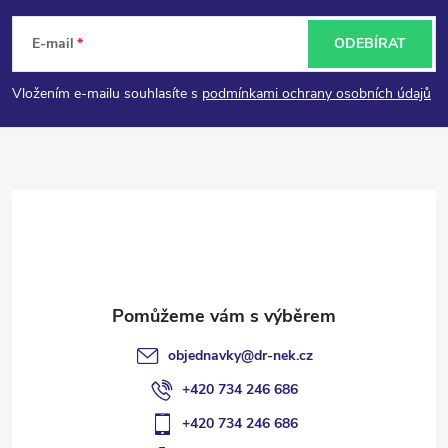
á
E-mail
ODEBÍRAT
p
Vložením e-mailu souhlasíte s
podmínkami ochrany osobních údajů
a
t
í
objednavky
@
dr-nek.cz
+420 734 246 686
+420 734 246 686