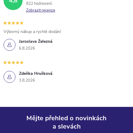
4,8
822 hodnocení
Zobrazit recenze
Výborný nákup a rychlé dodání
Jaroslava Železná
6.8.2026
Zdeňka Hrušková
3.8.2026
Mějte přehled o novinkách
a slevách
Z