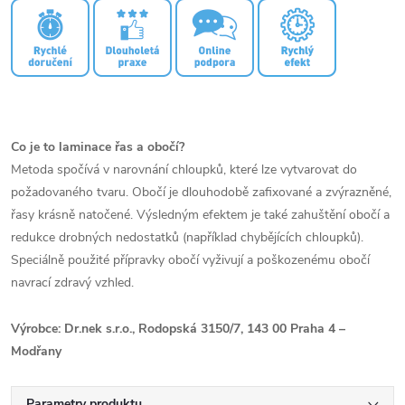
Co je to laminace řas a obočí?
Metoda spočívá v narovnání chloupků, které lze vytvarovat do
požadovaného tvaru. Obočí je dlouhodobě zafixované a zvýrazněné,
řasy krásně natočené. Výsledným efektem je také zahuštění obočí a
redukce drobných nedostatků (například chybějících chloupků).
Speciálně použité přípravky obočí vyživují a poškozenému obočí
navrací zdravý vzhled.
Výrobce: Dr.nek s.r.o.
, Rodopská
3150/7
, 143 00 Praha 4 –
Modřany
Parametry produktu