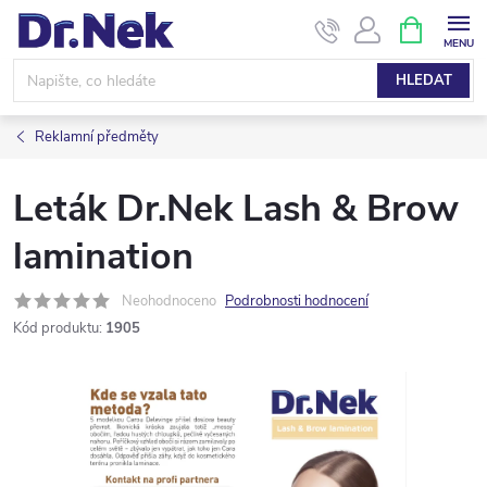
Přejít
NÁKUPNÍ
KOŠÍK
na
obsah
HLEDAT
Reklamní předměty
Leták Dr.Nek Lash & Brow
lamination
Neohodnoceno
Podrobnosti hodnocení
Kód produktu:
1905