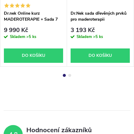
Dr.nek Online kurz
Dr.Nek sada dřevěných prvků
MADEROTERAPIE + Sada 7
pro maderoterapii
ks dřevěných prvků + Olej -
9 990 Kč
3 193 Kč
online verze
Skladem
>5 ks
Skladem
>5 ks
DO KOŠÍKU
DO KOŠÍKU
Hodnocení zákazníků