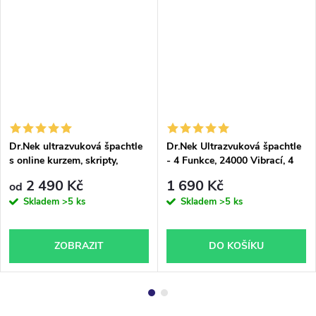
Dr.Nek ultrazvuková špachtle
Dr.Nek Ultrazvuková špachtle
s online kurzem, skripty,
- 4 Funkce, 24000 Vibrací, 4
certifikátem a 3% HA sérem
Programy
2 490 Kč
1 690 Kč
od
Skladem
>5 ks
Skladem
>5 ks
ZOBRAZIT
DO KOŠÍKU