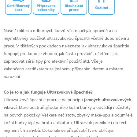
Naše školitelka odborných kurzů Vás naučí jak správně a co
nejefektivněji používat ultrazvukovou špachtli včetně doporučení z
praxe. V tištěných podkladech naleznete jak ultrazvuková špachtle
funguje, pro koho je vhodná, jak často provádět ošetření, jak
zapracovat séra, tipy pro efektivní použití atd. Vše je
zakončeno certifikátem se jménem, příjmením, datem a místem
narození.
Co je to a jak funguje Ultrazvuková špachtle?
Ultrazvuková špachtle pracuje na principu
jemných ultrazvukových
vibrací
, které odstraňují odumřelé kožní buňky a odvádějí nečistoty
na povrch pokožky. Veškeré nečistoty, zbytky make-upu a odumřelé
kožní buňky ulpí na hrotu aplikátoru. Ultrazvuk pronikne i do těch
nejmenších záhybů. Dokonale se přizpůsobí tvaru obličeje.