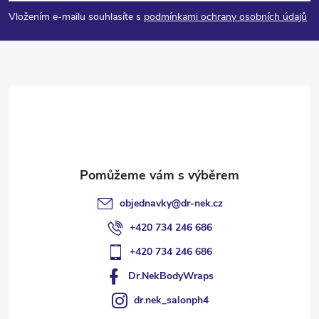
p
Vložením e-mailu souhlasíte s
podmínkami ochrany osobních údajů
a
t
í
objednavky
@
dr-nek.cz
+420 734 246 686
+420 734 246 686
Dr.NekBodyWraps
dr.nek_salonph4