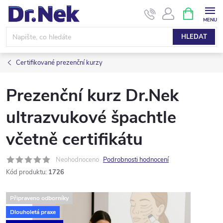
Přejít
NÁKUPNÍ
KOŠÍK
na
obsah
HLEDAT
Certifikované prezenční kurzy
Prezenční kurz Dr.Nek
ultrazvukové špachtle
včetně certifikátu
Neohodnoceno
Podrobnosti hodnocení
Kód produktu:
1726
Připraveno odborníky
Dlouholetá praxe