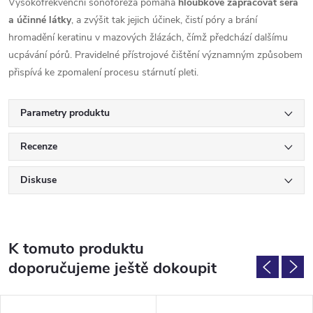
Vysokofrekvenční sonoforéza pomáhá
hloubkově zapracovat séra
a účinné látky
, a zvýšit tak jejich účinek, čistí póry a brání
hromadění keratinu v mazových žlázách, čímž předchází dalšímu
ucpávání pórů. Pravidelné přístrojové čištění významným způsobem
přispívá ke zpomalení procesu stárnutí pleti.
Parametry produktu
Recenze
Diskuse
K tomuto produktu
doporučujeme ještě dokoupit