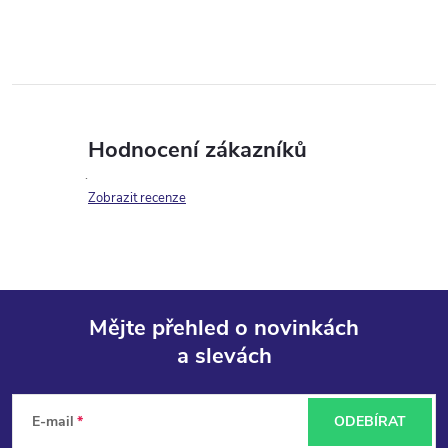
Hodnocení zákazníků
Zobrazit recenze
Mějte přehled o novinkách
a slevách
Z
á
E-mail
ODEBÍRAT