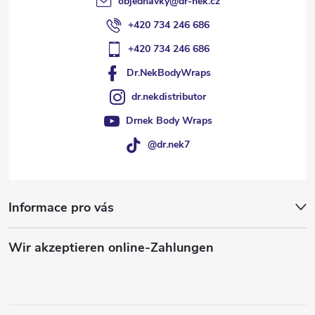
objednavky
@
dr-nek.cz
e
+420 734 246 686
+420 734 246 686
Dr.NekBodyWraps
dr.nekdistributor
Drnek Body Wraps
@dr.nek7
Informace pro vás
Wir akzeptieren online-Zahlungen