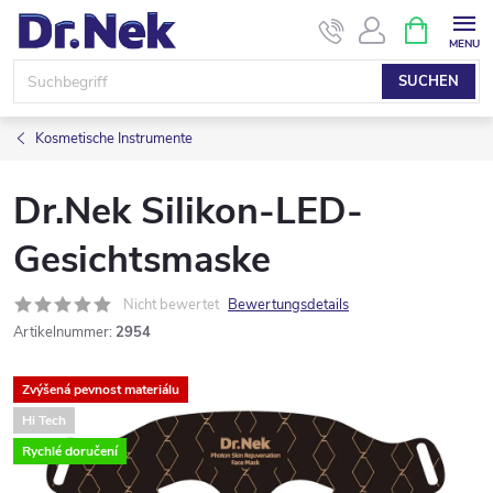
Zum
WARENK
Inhalt
springen
SUCHEN
Kosmetische Instrumente
Dr.Nek Silikon-LED-
Gesichtsmaske
Nicht bewertet
Bewertungsdetails
Artikelnummer:
2954
Zvýšená pevnost materiálu
Hi Tech
Rychlé doručení