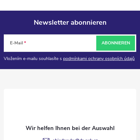
Newsletter abonnieren
F
E-Mail
ABONNIEREN
u
Vložením e-mailu souhlasíte s
podmínkami ochrany osobních údajů
ß
z
e
i
l