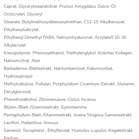
Caprat, Glycerylstearatcitrat, Prunus Amygdalus Dulcis-Öl,
Octocrylen, Glyceryl
Stearate, Butylmethoxydibenzoylmethan, C12-15 Alkylbenzoat,
Ethylhexylsalicylat,
Ethylhexyl Dimethyl PABA, Natriumhyaluronat, Acrylate/C10-30
Alkylacrylat
Kreuzpolymer, Phenoxyethanol, Triethylenglykol, lösliches Kollagen,
Natriumcitrat, Aloe
Barbadensis-Blattextrakt, Natriumbenzoat, Kaliumsorbat,
Hydroxypropyl
Methylcellulose, Pullulan, Porphyridium Cruentum-Extrakt, Glutamin,
Decylglucosid,
Phenethylalkohol, Zitronensäure, Cistus Incanus
Blüten-/Blatt-/Stammextrakt, Gynostemma
Pentaphyllum-Blatt-/Stammextrakt, Avena Strigosa-Samenextrakt,
Lecithin, Helianthus Annuus
Samenöl, Tocopherol , Ethylferulat, Humulus-Lupulus-Kegelextrakt,
Parfum,