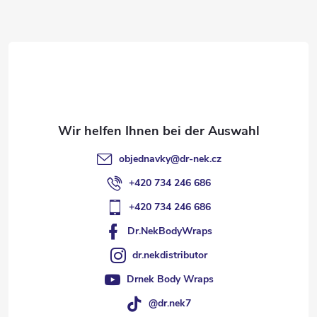
z
e
i
l
objednavky
@
dr-nek.cz
e
+420 734 246 686
+420 734 246 686
Dr.NekBodyWraps
dr.nekdistributor
Drnek Body Wraps
@dr.nek7