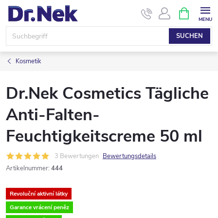
Zum
WARENK
Inhalt
springen
SUCHEN
Kosmetik
Dr.Nek Cosmetics Tägliche
Anti-Falten-
Feuchtigkeitscreme 50 ml
3 Bewertungen
Bewertungsdetails
Artikelnummer:
444
Revoluční aktivní látky
Garance vrácení peněz