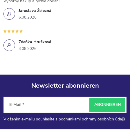
Výborný nákup a rychlé dodání
Jaroslava Železná
6.08.2026
Zdeňka Hrušková
3.08.2026
Newsletter abonnieren
F
E-Mail
ABONNIEREN
u
Vložením e-mailu souhlasíte s
podmínkami ochrany osobních údajů
ß