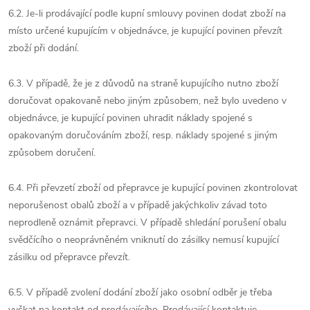
6.2. Je-li prodávající podle kupní smlouvy povinen dodat zboží na
místo určené kupujícím v objednávce, je kupující povinen převzít
zboží při dodání.
6.3. V případě, že je z důvodů na straně kupujícího nutno zboží
doručovat opakovaně nebo jiným způsobem, než bylo uvedeno v
objednávce, je kupující povinen uhradit náklady spojené s
opakovaným doručováním zboží, resp. náklady spojené s jiným
způsobem doručení.
6.4. Při převzetí zboží od přepravce je kupující povinen zkontrolovat
neporušenost obalů zboží a v případě jakýchkoliv závad toto
neprodleně oznámit přepravci. V případě shledání porušení obalu
svědčícího o neoprávněném vniknutí do zásilky nemusí kupující
zásilku od přepravce převzít.
6.5. V případě zvolení dodání zboží jako osobní odběr je třeba
vyčkat na kontakt od prodávajícího. Prodávající kontaktuje