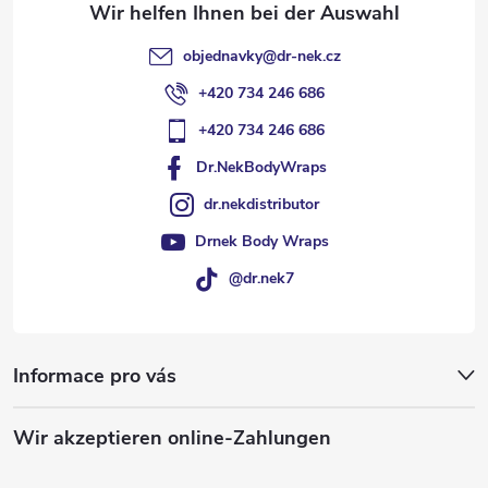
l
objednavky
@
dr-nek.cz
e
+420 734 246 686
+420 734 246 686
Dr.NekBodyWraps
dr.nekdistributor
Drnek Body Wraps
@dr.nek7
Informace pro vás
Wir akzeptieren online-Zahlungen