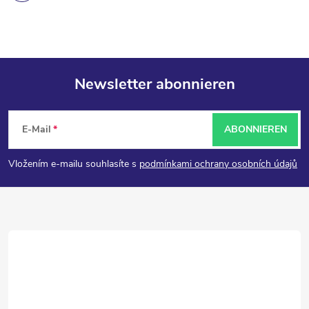
Newsletter abonnieren
F
E-Mail
ABONNIEREN
u
Vložením e-mailu souhlasíte s
podmínkami ochrany osobních údajů
ß
z
e
i