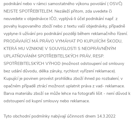
podnikání nebo v rámci samostatného výkonu povolání ( OSVČ)
NEJSTE SPOTŘEBITELEM. Nezáleží přitom, zda uvedete či
neuvedete v objednávce IČO, vyplývá-li účel podnikání např. z
povahy kupovaného zboží nebo z textu vaší objednávky, případně
vyplyne-li užívání pro podnikání později během reklamačního řízení.
PRODÁVAJÍCÍ MÁ PRÁVO VYMÁHAT PO KUPUJÍCÍM ŠKODU,
KTERÁ MU VZNIKNE V SOUVISLOSTI S NEOPRÁVNĚNÝM
UPLATŇOVÁNÍM SPOTŘEBITELSKÝCH PRÁV, RESP.
SPOTŘEBITELSKÝCH VÝHOD (možnost odstoupení od smlouvy
bez udání důvodu, délka záruky, rychlost vyřízení reklamace).
Kupující je povinen provést prohlídku zboží ihned po rozbalení, v
opačném případě ztrácí možnost uplatnit práva z vad- reklamace.
Barva materiálu zboží se může lehce na fotografii lišit - není důvod k
odstoupení od kupní smlouvy nebo reklamace.
Tyto obchodní podmínky nabývají účinnosti dnem 14.3.2022