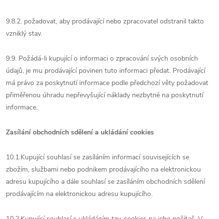
9.8.2. požadovat, aby prodávající nebo zpracovatel odstranil takto
vzniklý stav.
9.9. Požádá-li kupující o informaci o zpracování svých osobních
údajů, je mu prodávající povinen tuto informaci předat. Prodávající
má právo za poskytnutí informace podle předchozí věty požadovat
přiměřenou úhradu nepřevyšující náklady nezbytné na poskytnutí
informace.
Zasílání obchodních sdělení a ukládání cookies
10.1.Kupující souhlasí se zasíláním informací souvisejících se
zbožím, službami nebo podnikem prodávajícího na elektronickou
adresu kupujícího a dále souhlasí se zasíláním obchodních sdělení
prodávajícím na elektronickou adresu kupujícího.
10.2.Kupující souhlasí s ukládáním tzv. cookies na jeho počítač. V