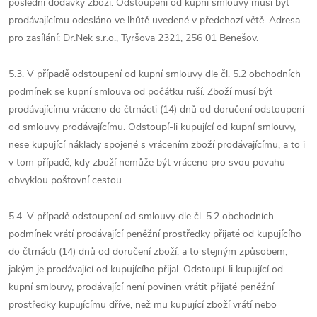
poslední dodávky zboží. Odstoupení od kupní smlouvy musí být
prodávajícímu odesláno ve lhůtě uvedené v předchozí větě. Adresa
pro zasílání: Dr.Nek s.r.o., Tyršova 2321, 256 01 Benešov.
5.3. V případě odstoupení od kupní smlouvy dle čl. 5.2 obchodních
podmínek se kupní smlouva od počátku ruší. Zboží musí být
prodávajícímu vráceno do čtrnácti (14) dnů od doručení odstoupení
od smlouvy prodávajícímu. Odstoupí-li kupující od kupní smlouvy,
nese kupující náklady spojené s vrácením zboží prodávajícímu, a to i
v tom případě, kdy zboží nemůže být vráceno pro svou povahu
obvyklou poštovní cestou.
5.4. V případě odstoupení od smlouvy dle čl. 5.2 obchodních
podmínek vrátí prodávající peněžní prostředky přijaté od kupujícího
do čtrnácti (14) dnů od doručení zboží, a to stejným způsobem,
jakým je prodávající od kupujícího přijal. Odstoupí-li kupující od
kupní smlouvy, prodávající není povinen vrátit přijaté peněžní
prostředky kupujícímu dříve, než mu kupující zboží vrátí nebo