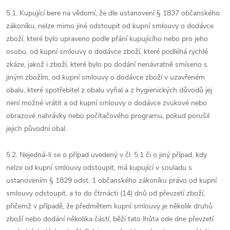
5.1. Kupující bere na vědomí, že dle ustanovení § 1837 občanského
zákoníku, nelze mimo jiné odstoupit od kupní smlouvy o dodávce
zboží, které bylo upraveno podle přání kupujícího nebo pro jeho
osobu, od kupní smlouvy o dodávce zboží, které podléhá rychlé
zkáze, jakož i zboží, které bylo po dodání nenávratně smíseno s
jiným zbožím, od kupní smlouvy o dodávce zboží v uzavřeném
obalu, které spotřebitel z obalu vyňal a z hygienických důvodů jej
není možné vrátit a od kupní smlouvy o dodávce zvukové nebo
obrazové nahrávky nebo počítačového programu, pokud porušil
jejich původní obal.
5.2. Nejedná-li se o případ uvedený v čl. 5.1 či o jiný případ, kdy
nelze od kupní smlouvy odstoupit, má kupující v souladu s
ustanovením § 1829 odst. 1 občanského zákoníku právo od kupní
smlouvy odstoupit, a to do čtrnácti (14) dnů od převzetí zboží,
přičemž v případě, že předmětem kupní smlouvy je několik druhů
zboží nebo dodání několika částí, běží tato lhůta ode dne převzetí