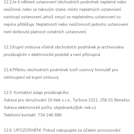
12.2.Je-li některé ustanovení obchodních podmínek neplatné nebo
neúčinné, nebo se takovým stane, místo neplatných ustanovení
nastoupí ustanovení, jehož smysl se neplatnému ustanovení co
nejvíce přibližuje. Neplatností nebo neúčinností jednoho ustanovení
není dotknutá platnost ostatních ustanovení.
12.3.Kupní smlouva včetně obchodních podmínek je archivována
prodávajícím v elektronické podobě a není přístupná.
12.4.Přílohu obchodních podmínek tvoří vzorový formulář pro
odstoupení od kupní smlouvy.
12.5. Kontaktní údaje prodávajícího:
Adresa pro doručování: Dr.Nek s.r.o., Tyršova 2321, 256 01 Benešov
Adresa elektronické pošty: objednavky@dr-nek.cz
Telefonní kontakt: 734 246 686
12.6.
UPOZORNĚNÍ: Pokud nakupujete za účelem provozování