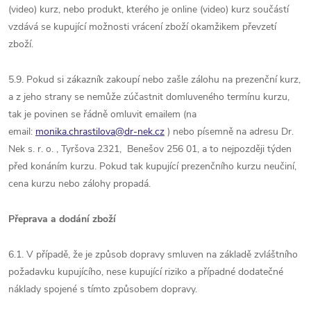
(video) kurz, nebo produkt, kterého je online (video) kurz součástí
vzdává se kupující možnosti vrácení zboží okamžikem převzetí
zboží.
5.9.
Pokud si zákazník zakoupí nebo zašle zálohu na prezenční kurz,
a z jeho strany se nemůže zúčastnit domluveného termínu kurzu,
tak je povinen se řádně omluvit emailem (na
email:
monika.chrastilova@dr-nek.cz
) nebo písemně na adresu Dr.
Nek s. r. o. , Tyršova 2321, Benešov 256 01, a to nejpozději týden
před konáním kurzu. Pokud tak kupující prezenčního kurzu neučiní,
cena kurzu nebo zálohy propadá.
Přeprava a dodání zboží
6.1. V případě, že je způsob dopravy smluven na základě zvláštního
požadavku kupujícího, nese kupující riziko a případné dodatečné
náklady spojené s tímto způsobem dopravy.