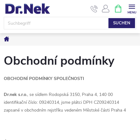
Zum
WARENK
Inhalt
springen
SUCHEN
Startseite
Obchodní podmínky
OBCHODNÍ PODMÍNKY SPOLEČNOSTI
Dr.nek s.r.o.
, se sídlem Rodopská 3150, Praha 4, 140 00
identifikační číslo: 09240314, jsme plátci DPH CZ09240314
zapsané v obchodním rejstříku vedeném Městské části Praha 4