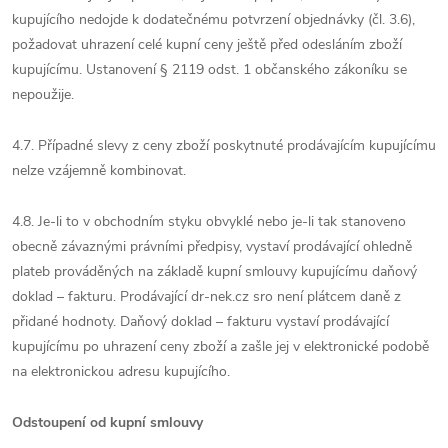
kupujícího nedojde k dodatečnému potvrzení objednávky (čl. 3.6),
požadovat uhrazení celé kupní ceny ještě před odesláním zboží
kupujícímu. Ustanovení § 2119 odst. 1 občanského zákoníku se
nepoužije.
4.7. Případné slevy z ceny zboží poskytnuté prodávajícím kupujícímu
nelze vzájemně kombinovat.
4.8. Je-li to v obchodním styku obvyklé nebo je-li tak stanoveno
obecně závaznými právními předpisy, vystaví prodávající ohledně
plateb prováděných na základě kupní smlouvy kupujícímu daňový
doklad – fakturu. Prodávající dr-nek.cz sro není plátcem daně z
přidané hodnoty. Daňový doklad – fakturu vystaví prodávající
kupujícímu po uhrazení ceny zboží a zašle jej v elektronické podobě
na elektronickou adresu kupujícího.
Odstoupení od kupní smlouvy