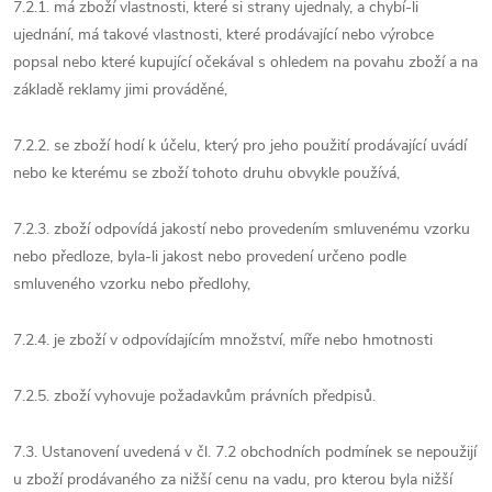
7.2.1. má zboží vlastnosti, které si strany ujednaly, a chybí-li
ujednání, má takové vlastnosti, které prodávající nebo výrobce
popsal nebo které kupující očekával s ohledem na povahu zboží a na
základě reklamy jimi prováděné,
7.2.2. se zboží hodí k účelu, který pro jeho použití prodávající uvádí
nebo ke kterému se zboží tohoto druhu obvykle používá,
7.2.3. zboží odpovídá jakostí nebo provedením smluvenému vzorku
nebo předloze, byla-li jakost nebo provedení určeno podle
smluveného vzorku nebo předlohy,
7.2.4. je zboží v odpovídajícím množství, míře nebo hmotnosti
7.2.5. zboží vyhovuje požadavkům právních předpisů.
7.3. Ustanovení uvedená v čl. 7.2 obchodních podmínek se nepoužijí
u zboží prodávaného za nižší cenu na vadu, pro kterou byla nižší