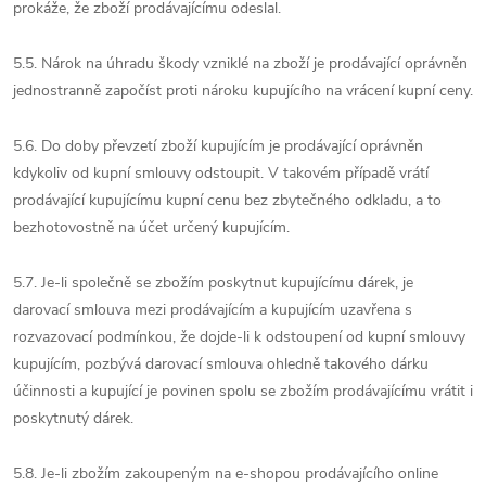
prokáže, že zboží prodávajícímu odeslal.
5.5. Nárok na úhradu škody vzniklé na zboží je prodávající oprávněn
jednostranně započíst proti nároku kupujícího na vrácení kupní ceny.
5.6. Do doby převzetí zboží kupujícím je prodávající oprávněn
kdykoliv od kupní smlouvy odstoupit. V takovém případě vrátí
prodávající kupujícímu kupní cenu bez zbytečného odkladu, a to
bezhotovostně na účet určený kupujícím.
5.7. Je-li společně se zbožím poskytnut kupujícímu dárek, je
darovací smlouva mezi prodávajícím a kupujícím uzavřena s
rozvazovací podmínkou, že dojde-li k odstoupení od kupní smlouvy
kupujícím, pozbývá darovací smlouva ohledně takového dárku
účinnosti a kupující je povinen spolu se zbožím prodávajícímu vrátit i
poskytnutý dárek.
5.8. Je-li zbožím zakoupeným na e-shopou prodávajícího online