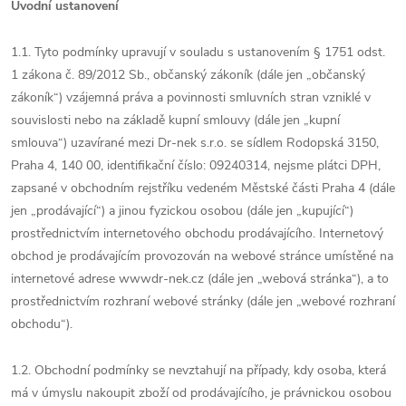
Úvodní ustanovení
1.1. Tyto podmínky upravují v souladu s ustanovením § 1751 odst.
1 zákona č. 89/2012 Sb., občanský zákoník (dále jen „občanský
zákoník“) vzájemná práva a povinnosti smluvních stran vzniklé v
souvislosti nebo na základě kupní smlouvy (dále jen „kupní
smlouva“) uzavírané mezi Dr-nek s.r.o. se sídlem Rodopská 3150,
Praha 4, 140 00, identifikační číslo: 09240314, nejsme plátci DPH,
zapsané v obchodním rejstříku vedeném Městské části Praha 4 (dále
jen „prodávající“) a jinou fyzickou osobou (dále jen „kupující“)
prostřednictvím internetového obchodu prodávajícího. Internetový
obchod je prodávajícím provozován na webové stránce umístěné na
internetové adrese wwwdr-nek.cz (dále jen „webová stránka“), a to
prostřednictvím rozhraní webové stránky (dále jen „webové rozhraní
obchodu“).
1.2. Obchodní podmínky se nevztahují na případy, kdy osoba, která
má v úmyslu nakoupit zboží od prodávajícího, je právnickou osobou