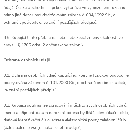
ochrany osobních údajů vykonává Úřad pro ochranu osobních
údajů. Česká obchodní inspekce vykonává ve vymezeném rozsahu
mimo jiné dozor nad dodržováním zákona č. 634/1992 Sb., o
ochraně spotřebitele, ve znění pozdějších předpisů.
8.5. Kupující tímto přebírá na sebe nebezpečí změny okolností ve
smyslu § 1765 odst. 2 občanského zákoníku.
Ochrana osobních údajů
9.1. Ochrana osobních údajů kupujícího, který je fyzickou osobou, je
poskytována zákonem č. 101/2000 Sb., o ochraně osobních údajů,
ve znění pozdějších předpisů.
9.2. Kupující souhlasí se zpracováním těchto svých osobních údajů:
jméno a příjmení, datum narození, adresa bydliště, identifikační číslo,
daňové identifikační číslo, adresa elektronické pošty, telefonní číslo
(dále společně vše jen jako „osobní údaje“).