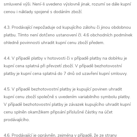
smluvené výši. Není-li uvedeno výslovně jinak, rozumí se dále kupní
cenou i náklady spojené s dodáním zboží.
4.3. Prodávající nepožaduje od kupujícího zálohu či jinou obdobnou
platbu. Tímto není dotčeno ustanovení čl. 4.6 obchodních podmínek
ohledně povinnosti uhradit kupní cenu zboží předem.
4.4. V případě platby v hotovosti či v případě platby na dobírku je
kupní cena splatná při převzetí zboží. V případě bezhotovostní
platby je kupní cena splatná do 7 dnů od uzavření kupní smlouvy.
4.5. V případě bezhotovostní platby je kupující povinen uhradit
kupní cenu zboží společně s uvedením variabilního symbolu platby.
V případě bezhotovostní platby je závazek kupujícího uhradit kupní
cenu splněn okamžikem připsání příslušné částky na účet
prodávajícího.
4.6. Prodávající je oprávněn, zejména v případě, že ze strany