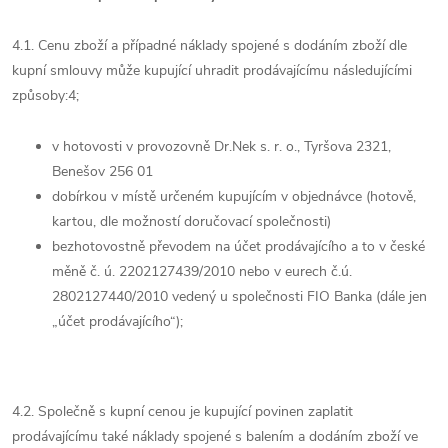
4.1. Cenu zboží a případné náklady spojené s dodáním zboží dle
kupní smlouvy může kupující uhradit prodávajícímu následujícími
způsoby:
4;
v hotovosti v provozovně Dr.Nek s. r. o., Tyršova 2321,
Benešov 256 01
dobírkou v místě určeném kupujícím v objednávce (hotově,
kartou, dle možností doručovací společnosti)
bezhotovostně převodem na účet prodávajícího a to v české
měně č. ú.
2202127439/2010
nebo v eurech č.ú.
2802127440/2010
vedený u společnosti FIO Banka (dále jen
„účet prodávajícího“);
4.2. Společně s kupní cenou je kupující povinen zaplatit
prodávajícímu také náklady spojené s balením a dodáním zboží ve