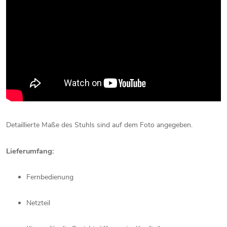
Detaillierte
Maße
des
Stuhls
sind
auf
dem
Foto
angegeben.
Lieferumfang:
Fernbedienung
Netzteil