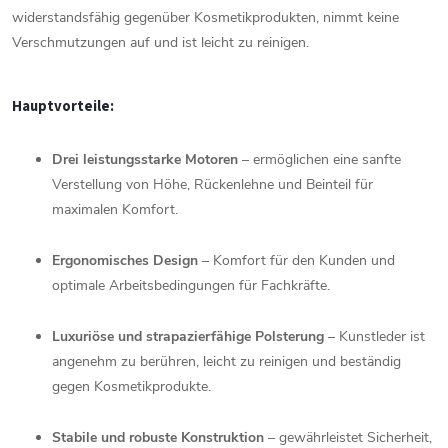
widerstandsfähig
gegenüber
Kosmetikprodukten,
nimmt
keine
Verschmutzungen
auf
und
ist
leicht
zu
reinigen.
Hauptvorteile:
Drei
leistungsstarke
Motoren
–
ermöglichen
eine
sanfte
Verstellung
von
Höhe,
Rückenlehne
und
Beinteil
für
maximalen
Komfort.
Ergonomisches
Design
–
Komfort
für
den
Kunden
und
optimale
Arbeitsbedingungen
für
Fachkräfte.
Luxuriöse
und
strapazierfähige
Polsterung
–
Kunstleder
ist
angenehm
zu
berühren,
leicht
zu
reinigen
und
beständig
gegen
Kosmetikprodukte.
Stabile
und
robuste
Konstruktion
–
gewährleistet
Sicherheit,