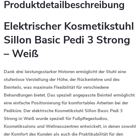
Produktdetailbeschreibung
Elektrischer
Kosmetikstuhl
Sillon
Basic
Pedi
3
Strong
–
Weiß
Dank
drei
leistungsstarker
Motoren
ermöglicht
der
Stuhl
eine
stufenlose
Verstellung
der
Höhe,
der
Rückenlehne
und
des
Beinteils,
was
maximale
Flexibilität
für
verschiedene
Behandlungen
bietet.
Das
speziell
angepasste
Beinteil
ermöglicht
eine
einfache
Positionierung
für
komfortables
Arbeiten
bei
der
Pediküre.
Der
elektrische
Kosmetikstuhl
Sillon
Basic
Pedi
3
Strong
in
Weiß
wurde
speziell
für
Fußpflegestudios,
Kosmetiksalons
und
Wellnesszentren
entwickelt,
in
denen
sowohl
der
Komfort
des
Kunden
als
auch
die
Praktikabilität
für
den