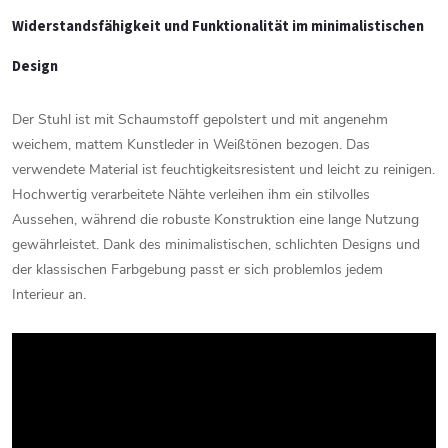
Widerstandsfähigkeit
und
Funktionalität
im
minimalistischen
Design
Der
Stuhl
ist
mit
Schaumstoff
gepolstert
und
mit
angenehm
weichem,
mattem
Kunstleder
in
Weißtönen
bezogen.
Das
verwendete
Material
ist
feuchtigkeitsresistent
und
leicht
zu
reinigen.
Hochwertig
verarbeitete
Nähte
verleihen
ihm
ein
stilvolles
Aussehen,
während
die
robuste
Konstruktion
eine
lange
Nutzung
gewährleistet.
Dank
des
minimalistischen,
schlichten
Designs
und
der
klassischen
Farbgebung
passt
er
sich
problemlos
jedem
Interieur
an.