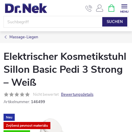
Zum
WARENK
Inhalt
springen
SUCHEN
Massage-Liegen
Elektrischer Kosmetikstuhl
Sillon Basic Pedi 3 Strong
– Weiß
Nicht bewertet
Bewertungsdetails
Artikelnummer:
146499
Neu
Zvýšená pevnost materiálu