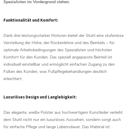
Spezialisten
im
Vordergrund
stehen.
Funktionalität
und
Komfort:
Dank
drei
leistungsstarker
Motoren
bietet
der
Stuhl
eine
stufenlose
Verstellung
der
Höhe,
der
Rückenlehne
und
des
Beinteils –
für
optimale
Arbeitsbedingungen
des
Spezialisten
und
höchsten
Komfort
für
den
Kunden.
Das
speziell
angepasste
Beinteil
ist
individuell
einstellbar
und
ermöglicht
einfachen
Zugang
zu
den
Füßen
des
Kunden,
was
Fußpflegebehandlungen
deutlich
erleichtert.
Luxuriöses
Design
und
Langlebigkeit:
Das
elegante,
weiße
Polster
aus
hochwertigem
Kunstleder
verleiht
dem
Stuhl
nicht
nur
ein
luxuriöses
Aussehen,
sondern
sorgt
auch
für
einfache
Pflege
und
lange
Lebensdauer.
Das
Material
ist