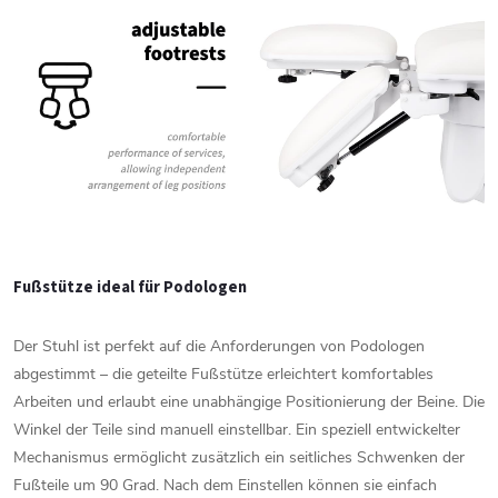
Fußstütze
ideal
für
Podologen
Der
Stuhl
ist
perfekt
auf
die
Anforderungen
von
Podologen
abgestimmt –
die
geteilte
Fußstütze
erleichtert
komfortables
Arbeiten
und
erlaubt
eine
unabhängige
Positionierung
der
Beine.
Die
Winkel
der
Teile
sind
manuell
einstellbar.
Ein
speziell
entwickelter
Mechanismus
ermöglicht
zusätzlich
ein
seitliches
Schwenken
der
Fußteile
um
90
Grad.
Nach
dem
Einstellen
können
sie
einfach