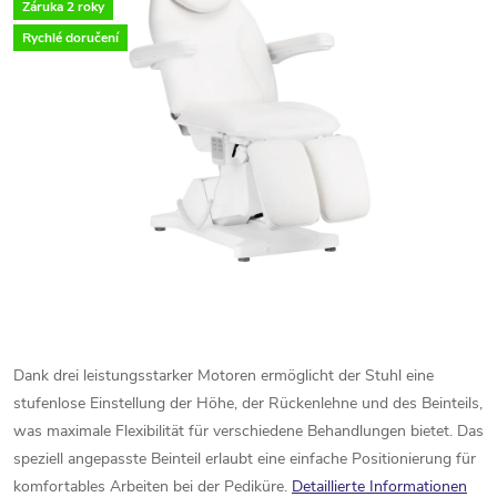
Záruka 2 roky
Rychlé doručení
Dank
drei
leistungsstarker
Motoren
ermöglicht
der
Stuhl
eine
stufenlose
Einstellung
der
Höhe,
der
Rückenlehne
und
des
Beinteils,
was
maximale
Flexibilität
für
verschiedene
Behandlungen
bietet.
Das
speziell
angepasste
Beinteil
erlaubt
eine
einfache
Positionierung
für
komfortables
Arbeiten
bei
der
Pediküre.
Detaillierte Informationen