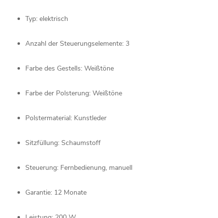
Typ:
elektrisch
Anzahl
der
Steuerungselemente:
3
Farbe
des
Gestells:
Weißtöne
Farbe
der
Polsterung:
Weißtöne
Polstermaterial:
Kunstleder
Sitzfüllung:
Schaumstoff
Steuerung:
Fernbedienung,
manuell
Garantie:
12
Monate
Leistung:
200
W