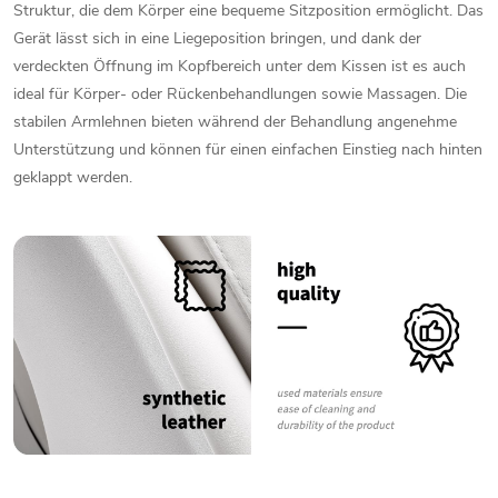
Struktur,
die
dem
Körper
eine
bequeme
Sitzposition
ermöglicht.
Das
Gerät
lässt
sich
in
eine
Liegeposition
bringen,
und
dank
der
verdeckten
Öffnung
im
Kopfbereich
unter
dem
Kissen
ist
es
auch
ideal
für
Körper-
oder
Rückenbehandlungen
sowie
Massagen.
Die
stabilen
Armlehnen
bieten
während
der
Behandlung
angenehme
Unterstützung
und
können
für
einen
einfachen
Einstieg
nach
hinten
geklappt
werden.