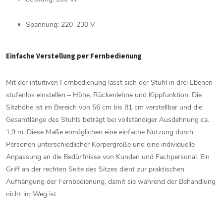
Spannung:
220–
230
V
Einfache
Verstellung
per
Fernbedienung
Mit
der
intuitiven
Fernbedienung
lässt
sich
der
Stuhl
in
drei
Ebenen
stufenlos
einstellen –
Höhe,
Rückenlehne
und
Kippfunktion.
Die
Sitzhöhe
ist
im
Bereich
von
56
cm
bis
81
cm
verstellbar
und
die
Gesamtlänge
des
Stuhls
beträgt
bei
vollständiger
Ausdehnung
ca.
1,9
m.
Diese
Maße
ermöglichen
eine
einfache
Nutzung
durch
Personen
unterschiedlicher
Körpergröße
und
eine
individuelle
Anpassung
an
die
Bedürfnisse
von
Kunden
und
Fachpersonal.
Ein
Griff
an
der
rechten
Seite
des
Sitzes
dient
zur
praktischen
Aufhängung
der
Fernbedienung,
damit
sie
während
der
Behandlung
nicht
im
Weg
ist.