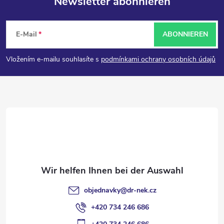
Newsletter abonnieren
F
E-Mail
ABONNIEREN
u
Vložením e-mailu souhlasíte s
podmínkami ochrany osobních údajů
ß
z
e
i
l
objednavky
@
dr-nek.cz
e
+420 734 246 686