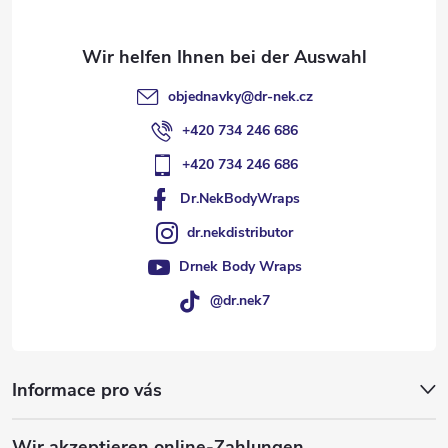
i
l
objednavky
@
dr-nek.cz
e
+420 734 246 686
+420 734 246 686
Dr.NekBodyWraps
dr.nekdistributor
Drnek Body Wraps
@dr.nek7
Informace pro vás
Wir akzeptieren online-Zahlungen