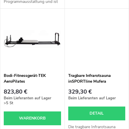
r
Programmausstattung und ist
jeder lieben wird!
i
einer der Bestseller im Bereich
o
Laufbänder.
e
d
r
u
u
k
n
t
Bodi-Fitnessgerät-TEK
Tragbare Infrarotsauna
g
AeroPilates
inSPORTline Mufera
e
823,80 €
329,30 €
Beim Lieferanten auf Lager
Beim Lieferanten auf Lager
>5 St
DETAIL
WARENKORB
Die tragbare Infrarotsauna