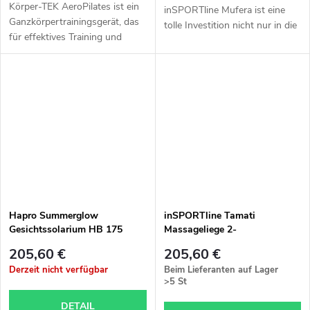
Körper-TEK AeroPilates ist ein
inSPORTline Mufera ist eine
Ganzkörpertrainingsgerät, das
tolle Investition nicht nur in die
für effektives Training und
Entspannung, sondern auch in
Körperstärkung nach Pilates-
die Gesundheit. Die Möglichkeit,
Prinzipien entwickelt wurde. Es
jederzeit in die Sauna zu...
ist eine einfache und...
Hapro Summerglow
inSPORTline Tamati
Gesichtssolarium HB 175
Massageliege 2-
Werkstattaluminium in
205,60 €
205,60 €
verschiedenen Farben
Derzeit nicht verfügbar
Beim Lieferanten auf Lager
>5 St
DETAIL