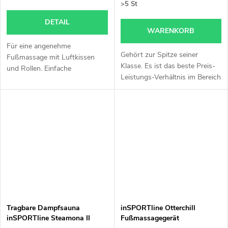
>5 St
DETAIL
WARENKORB
Für eine angenehme
Gehört zur Spitze seiner
Fußmassage mit Luftkissen
Klasse. Es ist das beste Preis-
und Rollen. Einfache
Leistungs-Verhältnis im Bereich
Bedienung, zeitloses Design,
Massagebetten. Weitere
Heizung.
Informationen finden Sie in der
Beschreibung.
Tragbare Dampfsauna
inSPORTline Otterchill
inSPORTline Steamona II
Fußmassagegerät