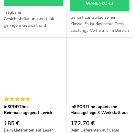
WARENKORB
Tragbares
Gehört zur Spitze seiner
Gesichtsbräunungsbett mit
Klasse. Es ist das beste Preis-
geringem Gewicht und
Leistungs-Verhältnis im Bereich
stilvollem Design, in das Sie
Massagebetten. Weitere
sich auf den ersten Blick
Informationen finden Sie in der
verlieben werden!
Beschreibung.
inSPORTline
inSPORTline Japanische
Beinmassagegerät Levick
Massageliege 3-Werkstatt aus
Holz
185 €
172,70 €
Beim Lieferanten auf Lager
Beim Lieferanten auf Lager