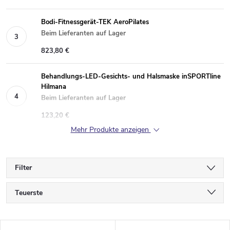
Bodi-Fitnessgerät-TEK AeroPilates
Beim Lieferanten auf Lager
823,80 €
Behandlungs-LED-Gesichts- und Halsmaske inSPORTline
Hilmana
Beim Lieferanten auf Lager
123,20 €
Mehr Produkte anzeigen
Filter
P
Teuerste
r
Günstigste