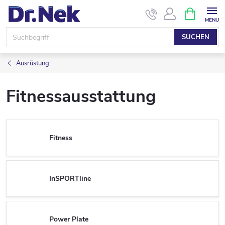
Zum
WARENK
Inhalt
springen
SUCHEN
Ausrüstung
Fitnessausstattung
Fitness
InSPORTline
Power Plate