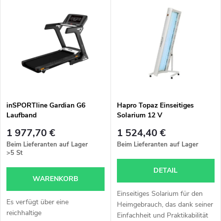
L
Meistverkauft
o
i
Alphabetisch
d
s
u
t
k
e
t
inSPORTline Gardian G6
Hapro Topaz Einseitiges
Laufband
Solarium 12 V
d
s
1 977,70 €
1 524,40 €
e
Beim Lieferanten auf Lager
Beim Lieferanten auf Lager
>5 St
o
r
DETAIL
WARENKORB
r
P
Einseitiges Solarium für den
Es verfügt über eine
t
Heimgebrauch, das dank seiner
reichhaltige
Einfachheit und Praktikabilität