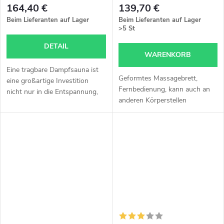
164,40 €
139,70 €
Beim Lieferanten auf Lager
Beim Lieferanten auf Lager
>5 St
DETAIL
WARENKORB
Eine tragbare Dampfsauna ist
Geformtes Massagebrett,
eine großartige Investition
Fernbedienung, kann auch an
nicht nur in die Entspannung,
anderen Körperstellen
sondern auch in die
verwendet werden.
Gesundheit. Die Möglichkeit,
jederzeit in die Sauna zu gehen,
ohne auf...