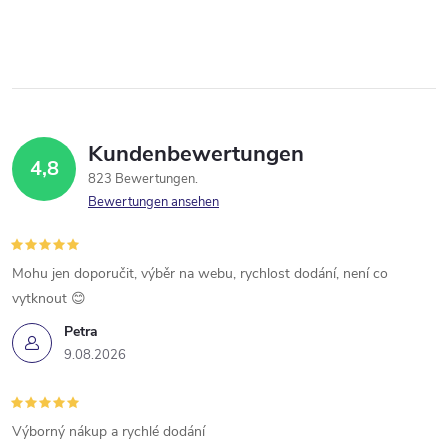
g
e
i
r
n
i
e
e
l
r
Kundenbewertungen
4,8
u
e
823 Bewertungen
n
Bewertungen ansehen
m
g
e
Mohu jen doporučit, výběr na webu, rychlost dodání, není co
n
vytknout 😊
Petra
t
9.08.2026
e
d
Výborný nákup a rychlé dodání