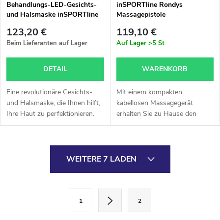
Behandlungs-LED-Gesichts-
inSPORTline Rondys
und Halsmaske inSPORTline
Massagepistole
Hilmana
123,20 €
119,10 €
Beim Lieferanten auf Lager
Auf Lager
>5 St
DETAIL
WARENKORB
Eine revolutionäre Gesichts-
Mit einem kompakten
und Halsmaske, die Ihnen hilft,
kabellosen Massagegerät
Ihre Haut zu perfektionieren.
erhalten Sie zu Hause den
Die Photonentherapie ist eines
gleichen Komfort wie in einem
der wirksamsten Mittel im
Massagesalon.
Kampf gegen chronische...
S
WEITERE 7 LADEN
t
e
P
1
2
a
u