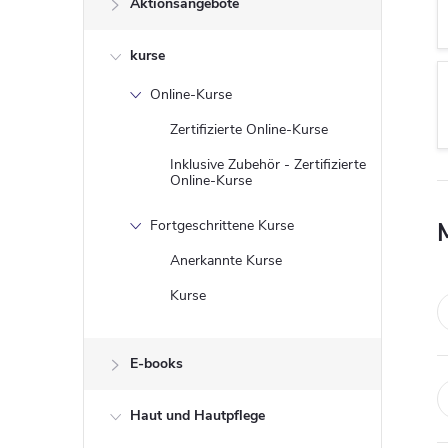
Aktionsangebote
t
kurse
e
Online-Kurse
n
Zertifizierte Online-Kurse
l
Inklusive Zubehör - Zertifizierte
Online-Kurse
e
Fortgeschrittene Kurse
i
Anerkannte Kurse
Kurse
s
t
E-books
e
Haut und Hautpflege