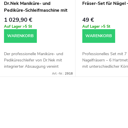
d
Dr.Nek Maniküre- und
Fräser-Set für Nägel 
o
Pediküre-Schleifmaschine mit
e
Absaugung
1 029,90 €
49 €
r
Auf Lager
>5 St
Auf Lager
>5 St
r
WARENKORB
WARENKORB
t
P
Der professionelle Maniküre- und
Professionelles Set mit 7
r
Pediküreschleifer von Dr.Nek mit
Nagelfräsern – 6 Hartmeta
e
integrierter Absaugung vereint
mit unterschiedlicher Kö
hohe Leistung und Hygiene in
1 Staubbürste. Geeignet 
o
Art.-Nr.:
2918
einem Gerät. Im Gegensatz zu
Maniküre, Pediküre und
r
herkömmlichen...
Nagelmodellage. Hochwert
d
u
S
u
n
k
e