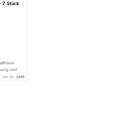
– 7 Stück
llfräser
rnung und
für
Art.-Nr.:
2969
iger...