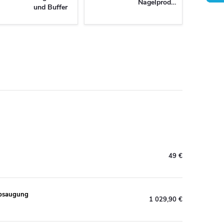
Nagelprodukte
und Buffer
49 €
Absaugung
1 029,90 €