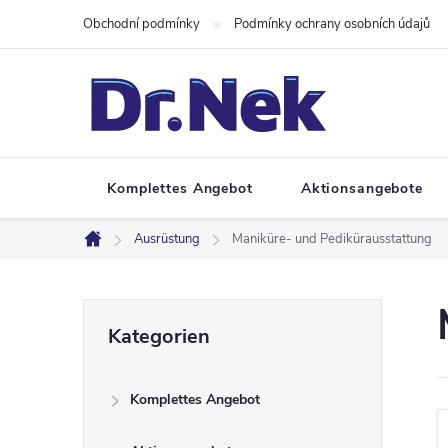
Zum
Obchodní podmínky
Podmínky ochrany osobních údajů
Inhalt
springen
Komplettes Angebot
Aktionsangebote
Ausrüstung
Maniküre- und Pedikürausstattung
Startseite
S
Kategorien
Kategorien
überspringen
e
Komplettes Angebot
i