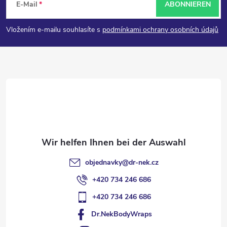
E-Mail
ABONNIEREN
u
Vložením e-mailu souhlasíte s
podmínkami ochrany osobních údajů
ß
z
e
i
l
objednavky
@
dr-nek.cz
e
+420 734 246 686
+420 734 246 686
Dr.NekBodyWraps