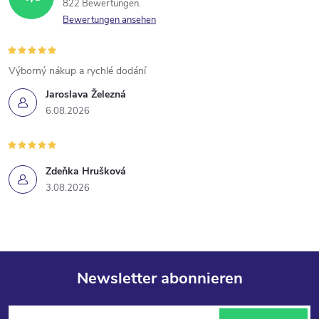
822 Bewertungen
Bewertungen ansehen
Výborný nákup a rychlé dodání
Jaroslava Železná
6.08.2026
Zdeňka Hrušková
3.08.2026
Newsletter abonnieren
F