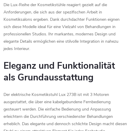
Die
Lux-
Reihe
der
Kosmetikstühle
reagiert
gezielt
auf
die
Anforderungen,
die
sich
aus
der
spezifischen
Arbeit
in
Kosmetiksalons
ergeben.
Dank
durchdachter
Funktionen
eignen
sich
diese
Modelle
ideal
für
eine
Vielzahl
von
Behandlungen
in
professionellen
Studios.
Ihr
markantes,
modernes
Design
und
elegante
Details
ermöglichen
eine
stilvolle
Integration
in
nahezu
jedes
Interieur.
Eleganz
und
Funktionalität
als
Grundausstattung
Der
elektrische
Kosmetikstuhl
Lux
273B
ist
mit
3
Motoren
ausgestattet,
die
über
eine
kabelgebundene
Fernbedienung
gesteuert
werden.
Die
einfache
Bedienung
und
Anpassung
erleichtern
die
Durchführung
verschiedenster
Behandlungen
erheblich.
Das
elegante
und
dennoch
schlichte
Design
macht
diesen