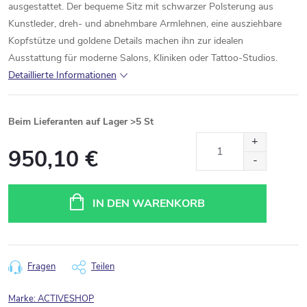
ausgestattet.
Der
bequeme
Sitz
mit
schwarzer
Polsterung
aus
Kunstleder,
dreh-
und
abnehmbare
Armlehnen,
eine
ausziehbare
Kopfstütze
und
goldene
Details
machen
ihn
zur
idealen
Ausstattung
für
moderne
Salons,
Kliniken
oder
Tattoo-
Studios.
Detaillierte Informationen
Beim Lieferanten auf Lager
>5 St
950,10 €
Verkaufspreis:
IN DEN WARENKORB
Fragen
Teilen
Marke:
ACTIVESHOP