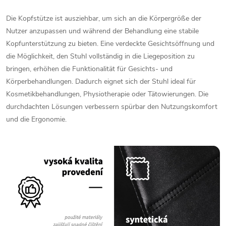
Die
Kopfstütze
ist
ausziehbar,
um
sich
an
die
Körpergröße
der
Nutzer
anzupassen
und
während
der
Behandlung
eine
stabile
Kopfunterstützung
zu
bieten.
Eine
verdeckte
Gesichtsöffnung
und
die
Möglichkeit,
den
Stuhl
vollständig
in
die
Liegeposition
zu
bringen,
erhöhen
die
Funktionalität
für
Gesichts-
und
Körperbehandlungen.
Dadurch
eignet
sich
der
Stuhl
ideal
für
Kosmetikbehandlungen,
Physiotherapie
oder
Tätowierungen.
Die
durchdachten
Lösungen
verbessern
spürbar
den
Nutzungskomfort
und
die
Ergonomie.