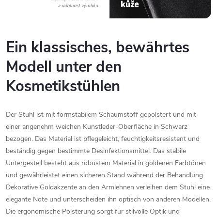
Ein
klassisches,
bewährtes
Modell
unter
den
Kosmetikstühlen
Der
Stuhl
ist
mit
formstabilem
Schaumstoff
gepolstert
und
mit
einer
angenehm
weichen
Kunstleder-
Oberfläche
in
Schwarz
bezogen.
Das
Material
ist
pflegeleicht,
feuchtigkeitsresistent
und
beständig
gegen
bestimmte
Desinfektionsmittel.
Das
stabile
Untergestell
besteht
aus
robustem
Material
in
goldenen
Farbtönen
und
gewährleistet
einen
sicheren
Stand
während
der
Behandlung.
Dekorative
Goldakzente
an
den
Armlehnen
verleihen
dem
Stuhl
eine
elegante
Note
und
unterscheiden
ihn
optisch
von
anderen
Modellen.
Die
ergonomische
Polsterung
sorgt
für
stilvolle
Optik
und