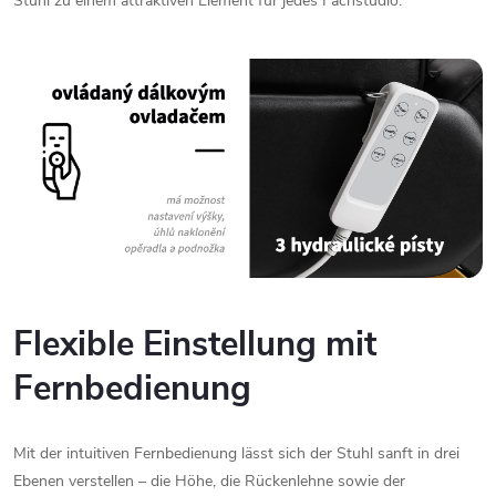
Stuhl
zu
einem
attraktiven
Element
für
jedes
Fachstudio.
Flexible
Einstellung
mit
Fernbedienung
Mit
der
intuitiven
Fernbedienung
lässt
sich
der
Stuhl
sanft
in
drei
Ebenen
verstellen –
die
Höhe,
die
Rückenlehne
sowie
der