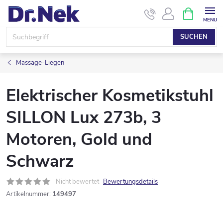
Zum
WARENK
Inhalt
springen
SUCHEN
Massage-Liegen
Elektrischer Kosmetikstuhl
SILLON Lux 273b, 3
Motoren, Gold und
Schwarz
Nicht bewertet
Bewertungsdetails
Artikelnummer:
149497