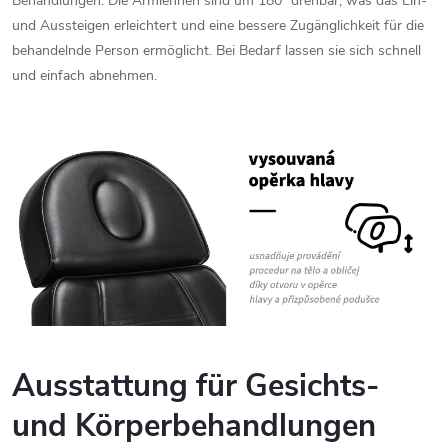
Behandlungen.
Die
Armlehnen
sind
um
180°
drehbar,
was
das
Ein-
und
Aussteigen
erleichtert
und
eine
bessere
Zugänglichkeit
für
die
behandelnde
Person
ermöglicht.
Bei
Bedarf
lassen
sie
sich
schnell
und
einfach
abnehmen.
Ausstattung
für
Gesichts-
und
Körperbehandlungen