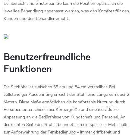
Beinbereich
sind
einstellbar.
So
kann
die
Position
optimal
an
die
jeweilige
Behandlung
angepasst
werden,
was
den
Komfort
für
den
Kunden
und
den
Behandler
erhöht.
Benutzerfreundliche
Funktionen
Die
Sitzhöhe
ist
zwischen
65
cm
und
84
cm
verstellbar.
Bei
vollständiger
Ausdehnung
erreicht
der
Stuhl
eine
Länge
von
über
2
Metern.
Diese
Maße
ermöglichen
die
komfortable
Nutzung
durch
Personen
unterschiedlicher
Körpergröße
und
eine
individuelle
Anpassung
an
die
Bedürfnisse
von
Kundschaft
und
Personal.
An
der
rechten
Seite
des
Stuhls
befindet
sich
ein
spezieller
Metallhalter
zur
Aufbewahrung
der
Fernbedienung –
immer
griffbereit
und