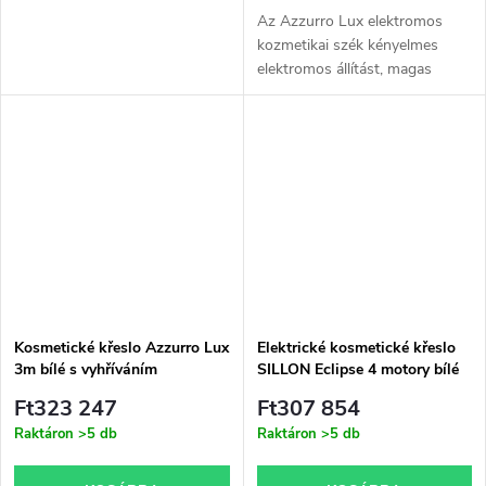
Az Azzurro Lux elektromos
kozmetikai szék kényelmes
elektromos állítást, magas
stabilitást és kiváló kényelmet
biztosít professzionális
kezelések során. Ideális
kozmetikai...
Kosmetické křeslo Azzurro Lux
Elektrické kosmetické křeslo
3m bílé s vyhříváním
SILLON Eclipse 4 motory bílé
Ft323 247
Ft307 854
Raktáron
>5 db
Raktáron
>5 db