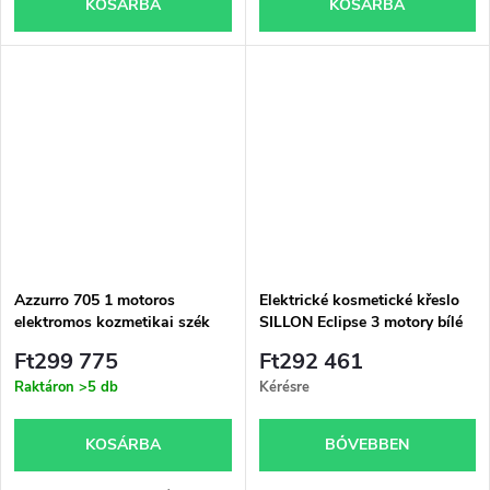
KOSÁRBA
KOSÁRBA
Azzurro 705 1 motoros
Elektrické kosmetické křeslo
elektromos kozmetikai szék
SILLON Eclipse 3 motory bílé
fehér
Ft299 775
Ft292 461
Raktáron
>5 db
Kérésre
KOSÁRBA
BŐVEBBEN