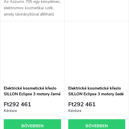
Az Azzurro 705 egy kényelmes,
elektromos kozmetikai szék,
amely távirányítóval állítható
magasságú, pedálokkal
szabályozható háttámla- és
bölcsőpozícióval, valamint
manuálisan...
Elektrické kosmetické křeslo
Elektrické kosmetické křeslo
SILLON Eclipse 3 motory černé
SILLON Eclipse 3 motory šedé
Ft292 461
Ft292 461
Kérésre
Kérésre
BŐVEBBEN
BŐVEBBEN