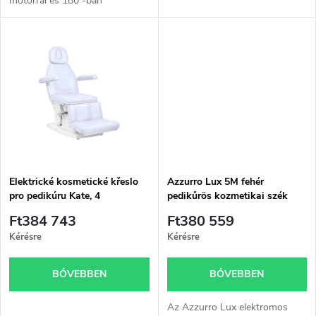
motorral és 180°-ban
i
forgatható üléssel – ideális
d
pedikűrhöz és
s
testkezelésekhez.
e
t
z
á
é
j
s
a
Elektrické kosmetické křeslo
Azzurro Lux 5M fehér
pro pedikúru Kate, 4
pedikűrös kozmetikai szék
e
servomotory, studená bílá
Ft384 743
Ft380 559
barva
Kérésre
Kérésre
BŐVEBBEN
BŐVEBBEN
Az Azzurro Lux elektromos