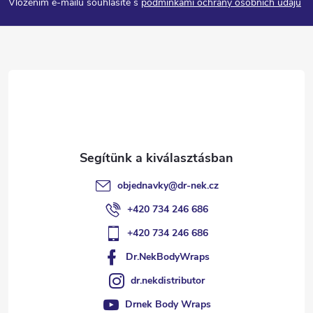
Vložením e-mailu souhlasíte s
podmínkami ochrany osobních údajů
b
l
é
c
objednavky
@
dr-nek.cz
+420 734 246 686
+420 734 246 686
Dr.NekBodyWraps
dr.nekdistributor
Drnek Body Wraps