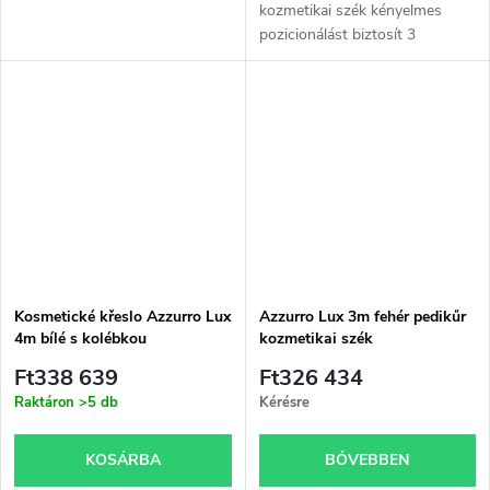
kozmetikai szék kényelmes
pozicionálást biztosít 3
elektromos motor segítségével,
magas stabilitással és osztott
lábtartóval, amely ideális
podológiai...
Kosmetické křeslo Azzurro Lux
Azzurro Lux 3m fehér pedikűr
4m bílé s kolébkou
kozmetikai szék
Ft338 639
Ft326 434
Raktáron
>5 db
Kérésre
KOSÁRBA
BŐVEBBEN