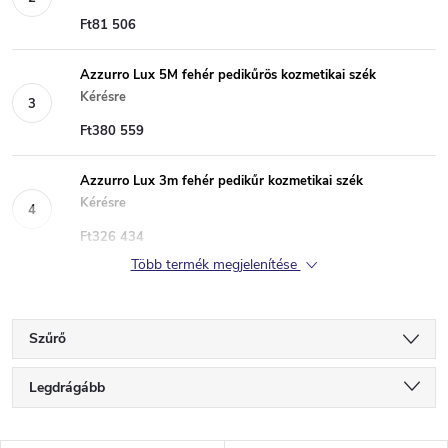
Ft81 506
Azzurro Lux 5M fehér pedikűrös kozmetikai szék
Kérésre
Ft380 559
Azzurro Lux 3m fehér pedikűr kozmetikai szék
Kérésre
Ft326 434
Több termék megjelenítése
Szűrő
T
Legdrágább
e
Legolcsóbb elöl