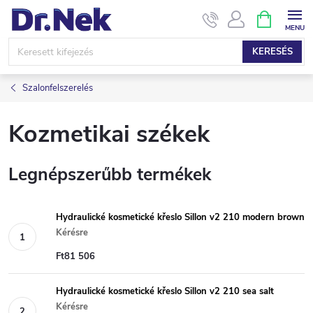
Ugrás
KOSÁR
a
fő
KERESÉS
tartalomhoz
Szalonfelszerelés
Kozmetikai székek
Legnépszerűbb termékek
Hydraulické kosmetické křeslo Sillon v2 210 modern brown
Kérésre
Ft81 506
Hydraulické kosmetické křeslo Sillon v2 210 sea salt
Kérésre