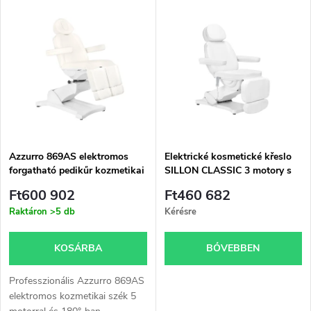
T
Legnépszerűbb termékek
r
e
ABC szerint
m
r
é
m
k
é
e
Azzurro 869AS elektromos
Elektrické kosmetické křeslo
forgatható pedikűr kozmetikai
SILLON CLASSIC 3 motory s
k
szék, 5 motorral, fehér színben
vyhříváním second edition bílé
k
Ft600 902
Ft460 682
e
Raktáron
>5 db
Kérésre
r
k
KOSÁRBA
BŐVEBBEN
e
l
Professzionális Azzurro 869AS
n
elektromos kozmetikai szék 5