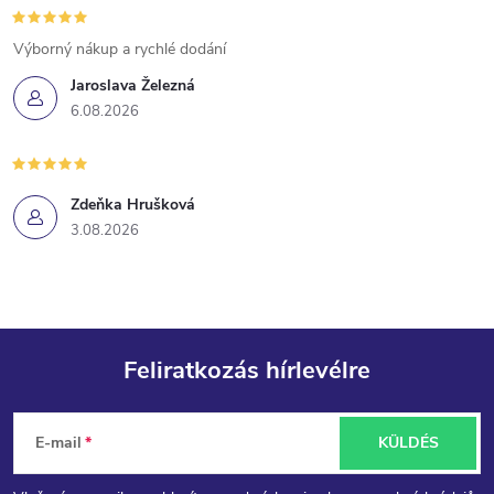
í
Výborný nákup a rychlé dodání
t
Jaroslava Železná
6.08.2026
á
s
Zdeňka Hrušková
e
3.08.2026
l
e
m
Feliratkozás hírlevélre
e
L
i
E-mail
KÜLDÉS
á