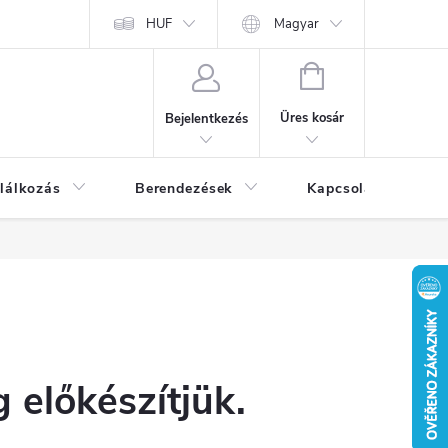
HUF
Magyar
KOSÁR
Üres kosár
Bejelentkezés
lálkozás
Berendezések
Kapcsolat
Bl
 előkészítjük.