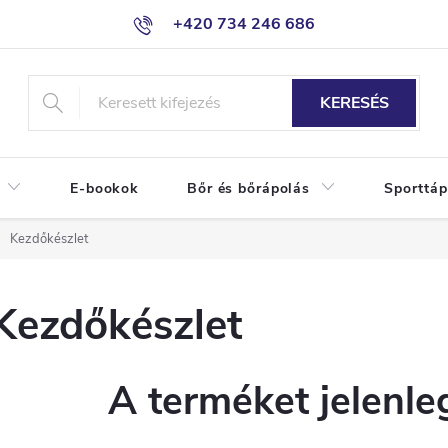
+420 734 246 686
KERESÉS
E-bookok
Bőr és bőrápolás
Sporttáp
Kezdőkészlet
Kezdőkészlet
A terméket jelenleg