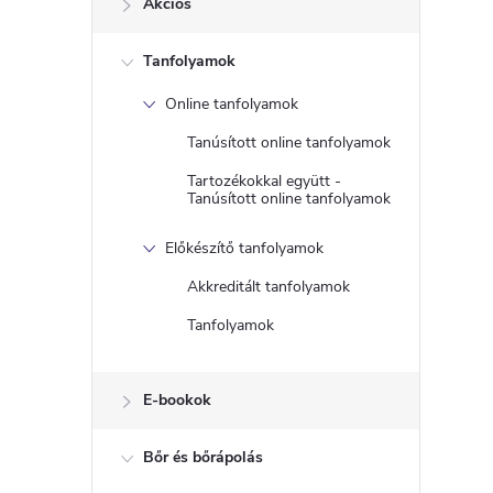
Akciós
a
Tanfolyamok
l
Online tanfolyamok
s
Tanúsított online tanfolyamok
ó
Tartozékokkal együtt -
Tanúsított online tanfolyamok
p
Előkészítő tanfolyamok
a
Akkreditált tanfolyamok
Tanfolyamok
n
e
E-bookok
l
Bőr és bőrápolás