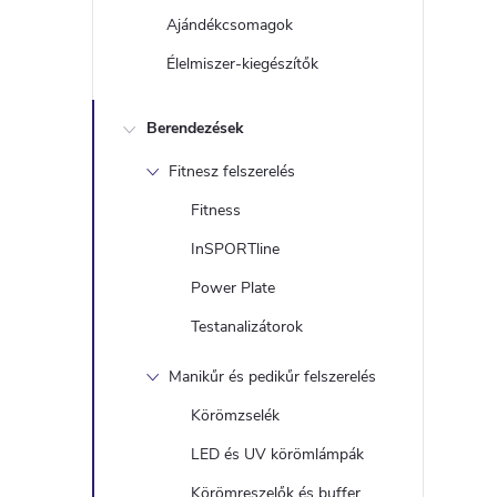
Ajándékcsomagok
Élelmiszer-kiegészítők
Berendezések
Fitnesz felszerelés
Fitness
InSPORTline
Power Plate
Testanalizátorok
Manikűr és pedikűr felszerelés
Körömzselék
LED és UV körömlámpák
Körömreszelők és buffer