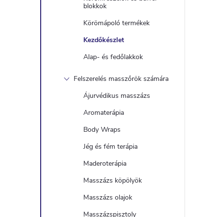
blokkok
Körömápoló termékek
Kezdőkészlet
Alap- és fedőlakkok
Felszerelés masszőrök számára
Ájurvédikus masszázs
Aromaterápia
Body Wraps
Jég és fém terápia
Maderoterápia
Masszázs köpölyök
Masszázs olajok
Masszázspisztoly