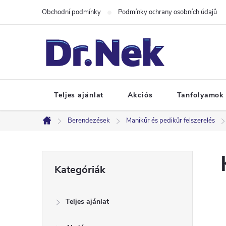
Ugrás
Obchodní podmínky
Podmínky ochrany osobních údajů
a
fő
tartalomhoz
Teljes ajánlat
Akciós
Tanfolyamok
Berendezések
Manikűr és pedikűr felszerelés
Kezdőlap
O
Kategóriák
Kategóriák
átugrása
l
Teljes ajánlat
d