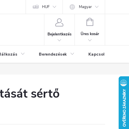
HUF
Magyar
KOSÁR
Üres kosár
Bejelentkezés
lálkozás
Berendezések
Kapcsolat
Bl
itását sértő