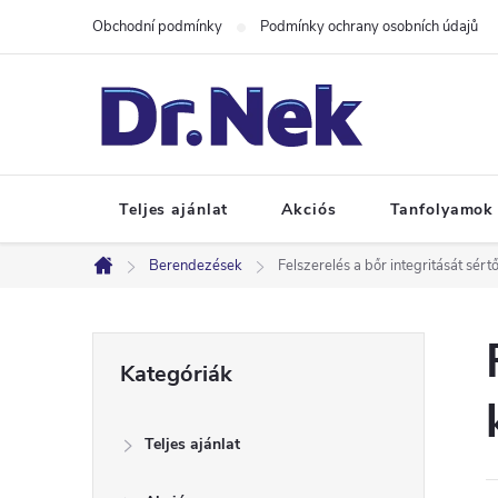
Ugrás
Obchodní podmínky
Podmínky ochrany osobních údajů
a
fő
tartalomhoz
Teljes ajánlat
Akciós
Tanfolyamok
Berendezések
Felszerelés a bőr integritását sér
Kezdőlap
O
Kategóriák
Kategóriák
átugrása
l
Teljes ajánlat
d