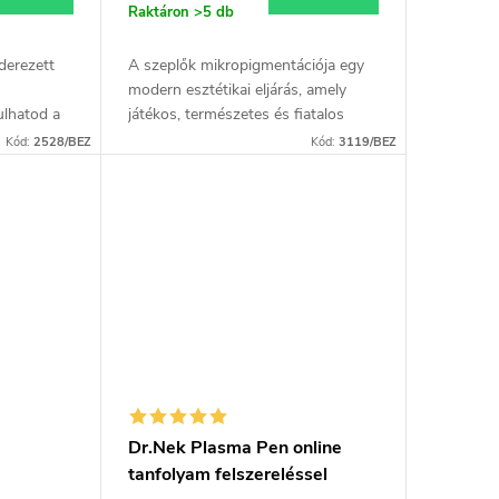
Raktáron
>5 db
derezett
A szeplők mikropigmentációja egy
modern esztétikai eljárás, amely
ulhatod a
játékos, természetes és fiatalos
artós
megjelenést kölcsönöz az arcnak a
Kód:
2528/BEZ
Kód:
3119/BEZ
ogy
szépség trendjeivel összhangban. A
..
személyes...
Dr.Nek Plasma Pen online
tanfolyam felszereléssel