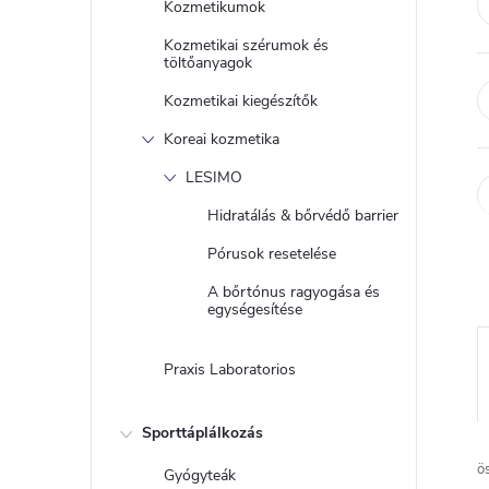
Kozmetikumok
Kozmetikai szérumok és
töltőanyagok
Kozmetikai kiegészítők
Koreai kozmetika
LESIMO
Hidratálás & bőrvédő barrier
Pórusok resetelése
A bőrtónus ragyogása és
egységesítése
Praxis Laboratorios
Sporttáplálkozás
ö
Gyógyteák