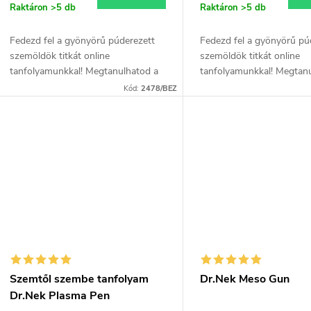
Raktáron
>5 db
Raktáron
>5 db
Fedezd fel a gyönyörű púderezett
Fedezd fel a gyönyörű pú
szemöldök titkát online
szemöldök titkát online
tanfolyamunkkal! Megtanulhatod a
tanfolyamunkkal! Megtan
tetoválógépet használó tartós
tetoválógépet használó t
Kód:
2478/BEZ
sminkelési technikákat, hogy
sminkelési technikákat, h
ügyfeleidnek természetes...
ügyfeleidnek természetes.
Szemtől szembe tanfolyam
Dr.Nek Meso Gun
Dr.Nek Plasma Pen