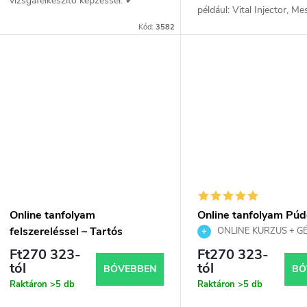
vizsgafelkészítő képzéssel. ✔
e
például: Vital Injector, M
Szemöldök, ajak és
Skinbooster, Mesojet Gun
Kód:
3582
szemhéjtetoválás ✔ Gyakorlás
olyan eszköz, amely két
z
s
latexen és modelleken ✔ PMU...
technológiát egyesít – a...
é
t
s
á
e
a
Online tanfolyam
Online tanfolyam Púd
felszereléssel – Tartós
szemöldök tartós sm
ONLINE KURZUS + GÉ
szeplőtetoválás – Freckles
tetováló géppel, szkr
Púderes szemöldök PMU | J
Ft270 323-
Ft270 323-
tanúsítvány
Tattoo
tanúsítvány
tól
tól
BŐVEBBEN
BŐ
Raktáron
>5 db
Raktáron
>5 db