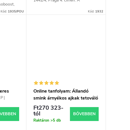
1442/4, Prága 4. címen. A
esoboost,
tanfolyam időtartama kb. 5 óra.
) egy
Kód:
1935/POU
Kód:
1932
eres
Online tanfolyam: Állandó
inkelése
smink árnyékos ajkak tetováló
P |
iptek és
egyzet &
tollal, jegyzetekkel és
Ft270 323-
tanúsítvánnyal
tól
VEBBEN
BŐVEBBEN
Raktáron
>5 db