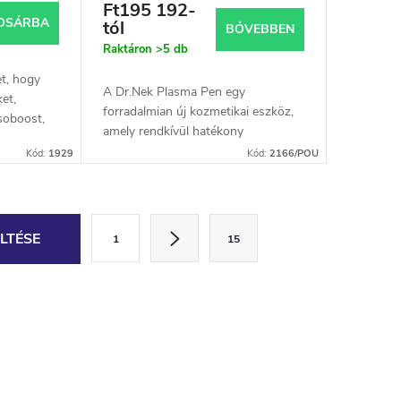
Ft195 192-
OSÁRBA
tól
BŐVEBBEN
Raktáron
>5 db
t, hogy
A Dr.Nek Plasma Pen egy
et,
forradalmian új kozmetikai eszköz,
esoboost,
amely rendkívül hatékony
)egy olyan
plazmatechnológiát használ.
Kód:
1929
Kód:
2166/POU
ógiát - a
APlasma Pena plazma kisülések
létrehozásának elvén működik,...
L
LTÉSE
1
15
a
p
o
z
á
s