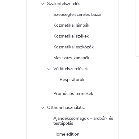
Szalonfelszerelés
Szepsegfelszereles bazar
Kozmetikai lámpák
Kozmetikai székek
Kozmetikai eszközök
Masszázs kanapék
Védőfelszerelések
Respirátorok
i
Promóciós termékek
Otthoni használatra
t
Ajándékcsomagok – arcbőr- és
testápolás
Home edition