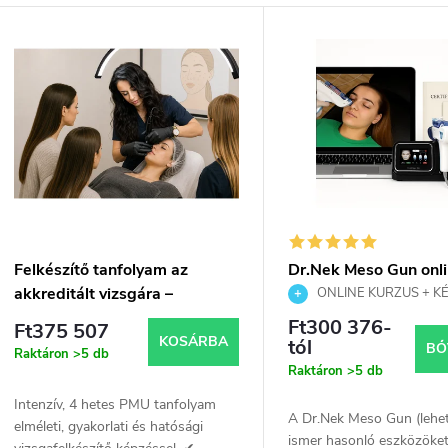
m
T
é
e
k
r
e
m
k
é
r
k
Felkészítő tanfolyam az
Dr.Nek Meso Gun onl
akkreditált vizsgára –
tanfolyam kiegészítő
ONLINE KURZUS + KÉ
e
e
Permanent smink szakértő
Meso Gun | Mezoterápia & 
Ft300 376-
Ft375 507
KOSÁRBA
tól
BŐ
Raktáron
>5 db
n
k
Raktáron
>5 db
Intenzív, 4 hetes PMU tanfolyam
d
A Dr.Nek Meso Gun (lehe
elméleti, gyakorlati és hatósági
ismer hasonló eszközöket