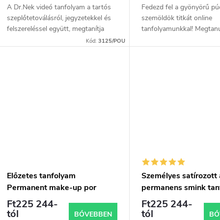
A Dr.Nek videó tanfolyam a tartós
Fedezd fel a gyönyörű pú
szeplőtetoválásról, jegyzetekkel és
szemöldök titkát online
felszereléssel együtt, megtanítja
tanfolyamunkkal! Megtan
Önnek, hogyan kell helyesen
tetoválógépet használó t
Kód:
3125/POU
elvégezni ezt a modern esztétikai
sminkelési technikákat, h
eljárást,...
ügyfeleidnek természetes.
Előzetes tanfolyam
Személyes satírozott 
Permanent make-up por
permanens smink tan
szemöldök tetováló géppel,
tetoválógéppel, tana
Ft225 244-
Ft225 244-
szkriptekkel és tanúsítvánnyal
és tanúsítvánnyal
tól
tól
BŐVEBBEN
BŐ