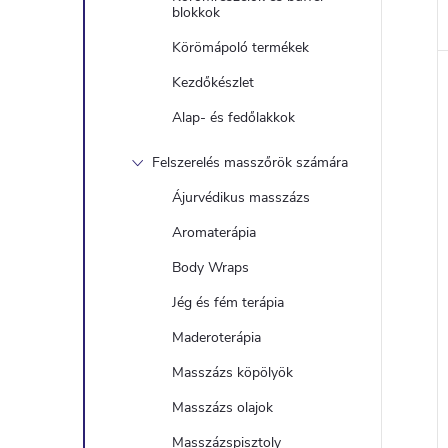
blokkok
i
Körömápoló termékek
Kezdőkészlet
Alap- és fedőlakkok
Felszerelés masszőrök számára
Ájurvédikus masszázs
j
Aromaterápia
Body Wraps
Jég és fém terápia
Maderoterápia
Masszázs köpölyök
Masszázs olajok
Masszázspisztoly