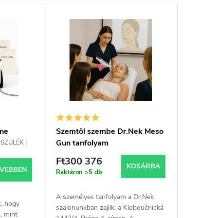
ine
Szemtől szembe Dr.Nek Meso
kkel
Gun tanfolyam
SZÜLÉK |
RF
Ft300 376
KOSÁRBA
VEBBEN
Raktáron
>5 db
A személyes tanfolyam a Dr.Nek
t, hogy
szalonunkban zajlik, a Kloboučnická
, mint