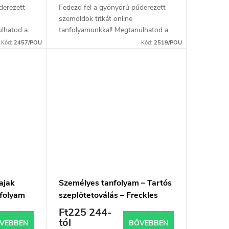
derezett
Fedezd fel a gyönyörű púderezett
szemöldök titkát online
ulhatod a
tanfolyamunkkal! Megtanulhatod a
artós
tetoválógépet használó tartós
Kód:
2457/POU
Kód:
2519/POU
ogy
sminkelési technikákat, hogy
..
ügyfeleidnek természetes...
ajak
Személyes tanfolyam – Tartós
folyam
szeplőtetoválás – Freckles
nyaggal
Tattoo
Ft225 244-
tól
VEBBEN
BŐVEBBEN