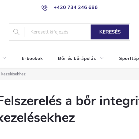
+420 734 246 686
KERESÉS
E-bookok
Bőr és bőrápolás
Sporttáp
tő kezelésekhez
Felszerelés a bőr integr
kezelésekhez