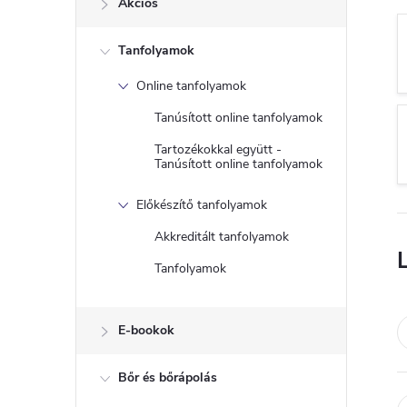
Akciós
a
Tanfolyamok
l
Online tanfolyamok
s
Tanúsított online tanfolyamok
ó
Tartozékokkal együtt -
Tanúsított online tanfolyamok
p
Előkészítő tanfolyamok
a
Akkreditált tanfolyamok
Tanfolyamok
n
e
E-bookok
l
Bőr és bőrápolás