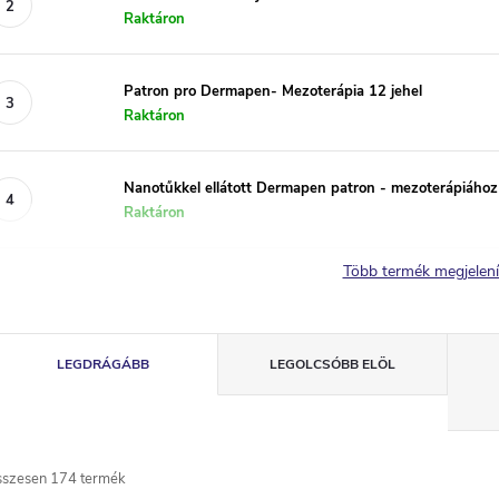
Raktáron
Patron pro Dermapen- Mezoterápia 12 jehel
Raktáron
Nanotűkkel ellátott Dermapen patron - mezoterápiához
Raktáron
Több termék megjelen
T
LEGDRÁGÁBB
LEGOLCSÓBB ELÖL
e
r
sszesen
174
termék