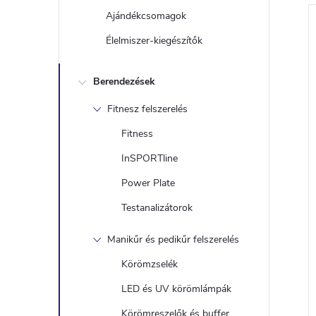
Ajándékcsomagok
Élelmiszer-kiegészítők
Berendezések
Fitnesz felszerelés
Fitness
InSPORTline
Power Plate
Testanalizátorok
Manikűr és pedikűr felszerelés
Körömzselék
LED és UV körömlámpák
l
Körömreszelők és buffer