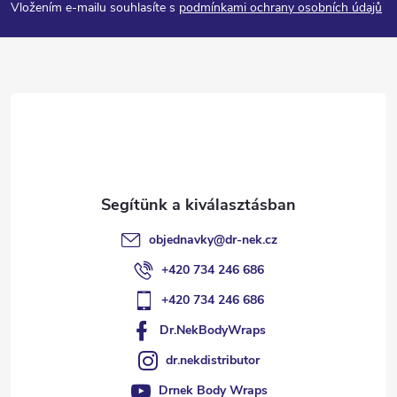
Vložením e-mailu souhlasíte s
podmínkami ochrany osobních údajů
b
l
é
c
objednavky
@
dr-nek.cz
+420 734 246 686
+420 734 246 686
Dr.NekBodyWraps
dr.nekdistributor
Drnek Body Wraps