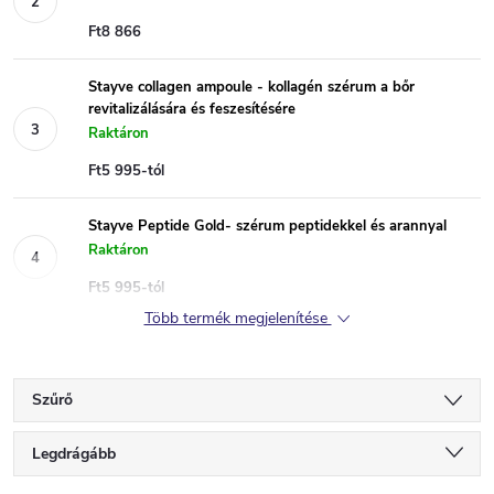
Ft8 866
Stayve collagen ampoule - kollagén szérum a bőr
revitalizálására és feszesítésére
Raktáron
Ft5 995-tól
Stayve Peptide Gold- szérum peptidekkel és arannyal
Raktáron
Ft5 995-tól
Több termék megjelenítése
Szűrő
T
Legdrágább