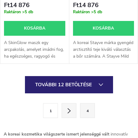
Ft14 876
Ft14 876
Raktáron
>5 db
Raktáron
>5 db
KOSÁRBA
KOSÁRBA
A SkinGlow maszk egy
A koreai Stayve márka gyengéd
arcpakolás, amelyet imádni fog,
arctisztító teje kiváló választás
ha egészséges, ragyogó és
a bőr számára. A Stayve Mild
tökéletesen hidratált bőrre
Cleansing Milk hatékonyan
vágyik. Úgy lett megalkotva,
távolítja el a szennyeződéseket,
hogy átfogó ápolást nyújtson,
a sminket és a...
L
amely...
TOVÁBBI 12 BETÖLTÉSE
i
s
L
1
4
a
t
p
a
o
A koreai kozmetika világszerte ismert jelenséggé vált
innovatív