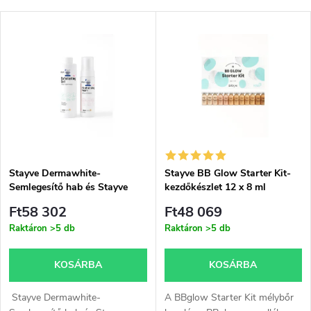
e
Legolcsóbb elöl
T
Legnépszerűbb termékek
r
e
ABC szerint
m
r
é
m
k
é
e
Stayve Dermawhite-
Stayve BB Glow Starter Kit-
Semlegesítő hab és Stayve
kezdőkészlet 12 x 8 ml
k
Dermawhite- Hámlasztó gél-
k
Ft58 302
Ft48 069
készlet
e
Raktáron
>5 db
Raktáron
>5 db
r
k
KOSÁRBA
KOSÁRBA
e
l
Stayve Dermawhite-
A BBglow Starter Kit mélybőr