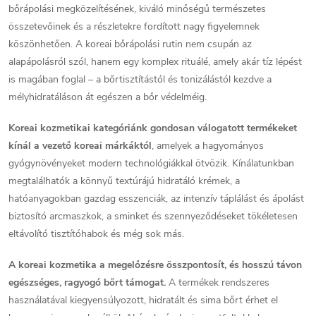
i
z
bőrápolási megközelítésének, kiváló minőségű természetes
á
összetevőinek és a részletekre fordított nagy figyelemnek
r
s
köszönhetően. A koreai bőrápolási rutin nem csupán az
á
alapápolásról szól, hanem egy komplex rituálé, amely akár tíz lépést
is magában foglal – a bőrtisztítástól és tonizálástól kezdve a
n
mélyhidratáláson át egészen a bőr védelméig.
y
Koreai kozmetikai kategóriánk gondosan válogatott termékeket
í
kínál a vezető koreai márkáktól
, amelyek a hagyományos
gyógynövényeket modern technológiákkal ötvözik. Kínálatunkban
t
megtalálhatók a könnyű textúrájú hidratáló krémek, a
hatóanyagokban gazdag esszenciák, az intenzív táplálást és ápolást
á
biztosító arcmaszkok, a sminket és szennyeződéseket tökéletesen
s
eltávolító tisztítóhabok és még sok más.
e
A koreai kozmetika a megelőzésre összpontosít, és hosszú távon
egészséges, ragyogó bőrt támogat.
A termékek rendszeres
l
használatával kiegyensúlyozott, hidratált és sima bőrt érhet el