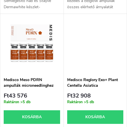
n
Semlegesítő hab és Stayve
kezelés a BBglow ampullák
Dermawhite készlet-
összes elérhető árnyalatát
i
Hámlasztó gél- készlet a
tartalmazza több darabban
d
tökéletesen előkészített bőrért
(összesen 12 darab van).
s
a további kezeléshez.
e
t
z
á
é
j
s
a
Medisco Meso PDRN
Medisco Reglory Exo+ Plant
ampullák microneedlinghez
Centella Asiatica
e
Ft43 576
Ft32 908
Raktáron
>5 db
Raktáron
>5 db
KOSÁRBA
KOSÁRBA