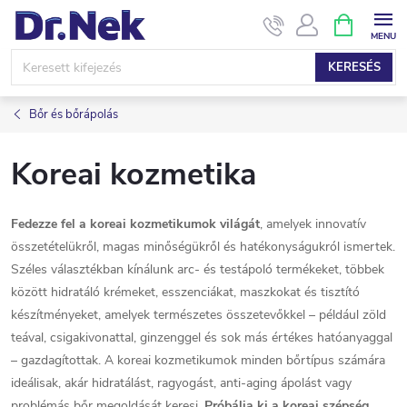
Ugrás
KOSÁR
a
fő
KERESÉS
tartalomhoz
Bőr és bőrápolás
Koreai kozmetika
Fedezze fel a koreai kozmetikumok világát
, amelyek innovatív
összetételükről, magas minőségükről és hatékonyságukról ismertek.
Széles választékban kínálunk arc- és testápoló termékeket, többek
között hidratáló krémeket, esszenciákat, maszkokat és tisztító
készítményeket, amelyek természetes összetevőkkel – például zöld
teával, csigakivonattal, ginzenggel és sok más értékes hatóanyaggal
– gazdagítottak. A koreai kozmetikumok minden bőrtípus számára
ideálisak, akár hidratálást, ragyogást, anti-aging ápolást vagy
problémás bőr megoldását keresi.
Próbálja ki a koreai szépség