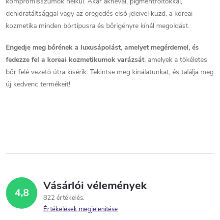
e
kompromisszumok nélkül. Akár aknéval, pigmentfoltokkal,
dehidratáltsággal vagy az öregedés első jeleivel küzd, a koreai
m
kozmetika minden bőrtípusra és bőrigényre kínál megoldást.
e
Engedje meg bőrének a luxusápolást, amelyet megérdemel, és
i
fedezze fel a koreai kozmetikumok varázsát
, amelyek a tökéletes
bőr felé vezető útra kísérik. Tekintse meg kínálatunkat, és találja meg
új kedvenc termékeit!
Vásárlói vélemények
4,8
822 értékelés
Értékelések megjelenítése