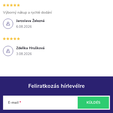
Výborný nákup a rychlé dodání
Jaroslava Železná
6.08.2026
Zdeňka Hrušková
3.08.2026
Feliratkozás hírlevélre
L
E-mail
KÜLDÉS
á