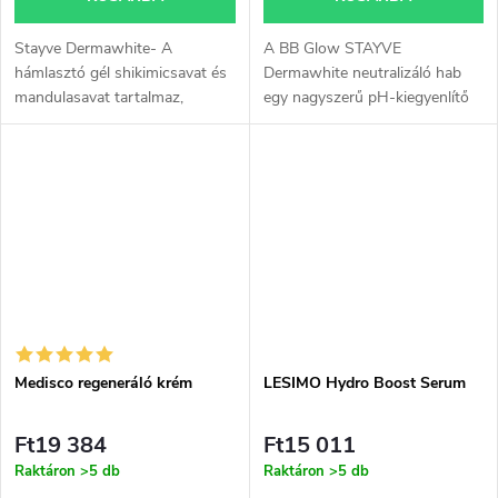
Stayve Dermawhite- A
A BB Glow STAYVE
hámlasztó gél shikimicsavat és
Dermawhite neutralizáló hab
mandulasavat tartalmaz,
egy nagyszerű pH-kiegyenlítő
amelyek fellazítják a sejtek
tisztító, amely egészséges bőrt
közötti kapcsolatokat, és
hagy ügyfelei számára.
egyben serkentik a regenerációt
a bőr mélyebb...
Medisco regeneráló krém
LESIMO Hydro Boost Serum
Ft19 384
Ft15 011
Raktáron
>5 db
Raktáron
>5 db