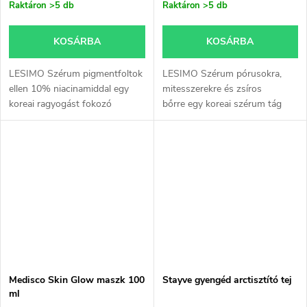
Raktáron
>5 db
Raktáron
>5 db
KOSÁRBA
KOSÁRBA
LESIMO Szérum pigmentfoltok
LESIMO Szérum pórusokra,
ellen 10% niacinamiddal egy
mitesszerekre és zsíros
koreai ragyogást fokozó
bőrre egy koreai szérum tág
szérum 10% niacinamiddal,
pórusokra, egyenetlen
amely segít kiegyenlíteni a
bőrtextúrára és túlzott
bőrtónust, támogatni a healthy
faggyútermelésre. A fűzfakéreg
glow...
kivonatnak, a...
Medisco Skin Glow maszk 100
Stayve gyengéd arctisztító tej
ml