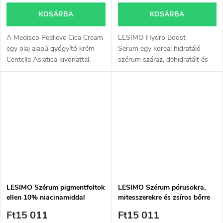
KOSÁRBA
KOSÁRBA
A Medisco Peelieve Cica Cream
LESIMO Hydro Boost
egy olaj alapú gyógyító krém
Serum egy koreai hidratáló
Centella Asiatica kivonattal,
szérum száraz, dehidratált és
amely regeneráló és nyugtató
fakó bőrre, amely segít
hatásáról ismert. A krémet
támogatni a healthy glow
kifejezetten a bőr kozmetikai...
hatást, a hosszan tartó
hidratálást és a bőr...
LESIMO Szérum pigmentfoltok
LESIMO Szérum pórusokra,
ellen 10% niacinamiddal
mitesszerekre és zsíros bőrre
Ft15 011
Ft15 011