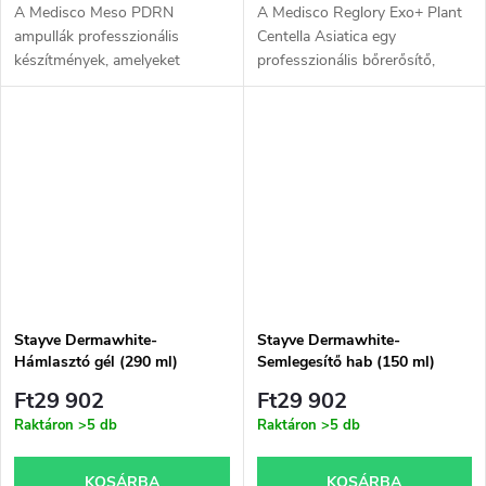
A Medisco Meso PDRN
A Medisco Reglory Exo+ Plant
ampullák professzionális
Centella Asiatica egy
készítmények, amelyeket
professzionális bőrerősítő,
kozmetikusok számára
amely növényi eredetű
fejlesztettek ki a mikrotűs
exoszómákat tartalmaz az
terápia (MTS) elvégzéséhez.
ázsiai gázló növényből.
Magas hatékonyságú
Támogatja a bőr...
összetevők...
Stayve Dermawhite-
Stayve Dermawhite-
Hámlasztó gél (290 ml)
Semlegesítő hab (150 ml)
Ft29 902
Ft29 902
Raktáron
>5 db
Raktáron
>5 db
KOSÁRBA
KOSÁRBA