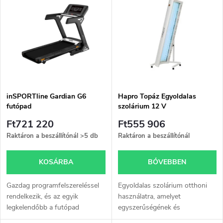
r
e
ABC szerint
m
r
é
m
k
é
e
inSPORTline Gardian G6
Hapro Topáz Egyoldalas
futópad
szolárium 12 V
k
k
Ft721 220
Ft555 906
e
Raktáron a beszállítónál
>5 db
Raktáron a beszállítónál
r
k
KOSÁRBA
BŐVEBBEN
e
l
Gazdag programfelszereléssel
Egyoldalas szolárium otthoni
n
rendelkezik, és az egyik
használatra, amelyet
legkelendőbb a futópad
egyszerűségének és
i
szekcióban.
praktikumának köszönhetően