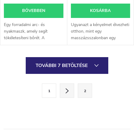
BŐVEBBEN
KOSÁRBA
Egy forradalmi arc- és
Ugyanazt a kényelmet élvezheti
nyakmaszk, amely segít
otthon, mint egy
tökéletesíteni bőrét. A
masszázsszalonban egy
fotonterápia az egyik
kompakt vezeték nélküli
leghatékonyabb eszköz a
masszírozóval.
krónikus bőrhibák elleni
L
küzdelemben.
TOVÁBBI 7 BETÖLTÉSE
i
s
L
1
2
a
t
p
a
o
i
z
á