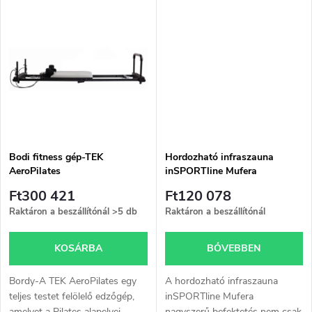
d
mindenki imádni fog!
s
e
t
z
á
é
j
s
a
Bodi fitness gép-TEK
Hordozható infraszauna
AeroPilates
inSPORTline Mufera
e
Ft300 421
Ft120 078
Raktáron a beszállítónál
>5 db
Raktáron a beszállítónál
KOSÁRBA
BŐVEBBEN
Bordy-A TEK AeroPilates egy
A hordozható infraszauna
teljes testet felölelő edzőgép,
inSPORTline Mufera
amelyet a Pilates alapelvei
nagyszerű befektetés nem csak