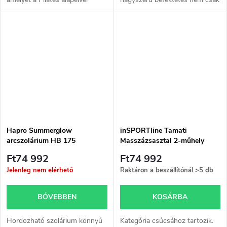
alapján hatékony edzésre és
a kikapcsolódásba, hanem az
testerősítésre terveztek.
egészségbe is.
Egyszerű és hatékony módja
Felbecsülhetetlen a lehetőség,
annak,...
hogy bármikor...
Hapro Summerglow
inSPORTline Tamati
arcszolárium HB 175
Masszázsasztal 2-műhely
alumínium különböző
Ft74 992
Ft74 992
színekben
Jelenleg nem elérhető
Raktáron a beszállítónál
>5 db
BŐVEBBEN
KOSÁRBA
Hordozható szolárium könnyű
Kategória csúcsához tartozik.