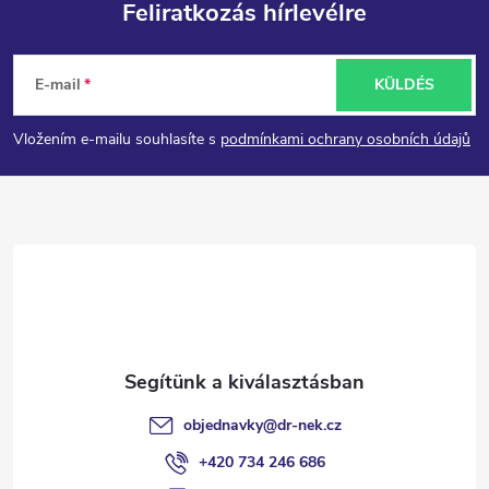
Feliratkozás hírlevélre
e
L
i
E-mail
KÜLDÉS
á
Vložením e-mailu souhlasíte s
podmínkami ochrany osobních údajů
b
l
é
c
objednavky
@
dr-nek.cz
+420 734 246 686