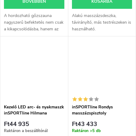
BŐVEBBEN
KOSÁRBA
A hordozható gőzszauna
Alakú masszázsdeszka,
nagyszerű befektetés nem csak
távirányító, más testrészeken is
a kikapcsolódásba, hanem az
használható.
egészségbe is. A szaunázás
lehetősége bármikor, a
gyógyfürdők nyitvatartási
idejére való...
Kezelő LED arc- és nyakmaszk
inSPORTline Rondys
inSPORTline Hilmana
masszázspisztoly
Ft44 935
Ft43 433
Raktáron a beszállítónál
Raktáron
>5 db