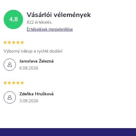
r
s
á
Vásárlói vélemények
4,8
n
822 értékelés
Értékelések megjelenítése
y
í
Výborný nákup a rychlé dodání
t
Jaroslava Železná
6.08.2026
á
s
Zdeňka Hrušková
e
3.08.2026
l
e
m