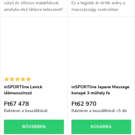
súlyú és stílusos kialakítással,
Ez a legjobb ár-érték arány a
amelybe első látásra beleszeret!
masszázságy szekcióban.
További információ a leírásban.
inSPORTline Levick
inSPORTline Japane Massage
lábmasszírozó
kanapé 3-műhely fa
Ft67 478
Ft62 970
Raktáron a beszállítónál
Raktáron a beszállítónál
>5 db
BŐVEBBEN
KOSÁRBA