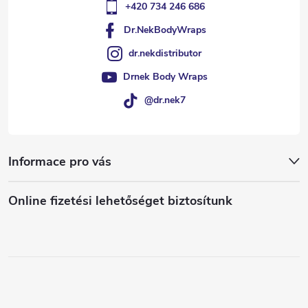
+420 734 246 686
Dr.NekBodyWraps
dr.nekdistributor
Drnek Body Wraps
@dr.nek7
Informace pro vás
Online fizetési lehetőséget biztosítunk