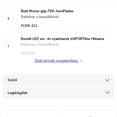
Bodi fitness gép-TEK AeroPilates
Raktáron a beszállítónál
Ft300 421
Kezelő LED arc- és nyakmaszk inSPORTline Hilmana
Raktáron a beszállítónál
Ft44 935
Több termék megjelenítése
Szűrő
T
Legdrágább
e
Legolcsóbb elöl
T
Legnépszerűbb termékek