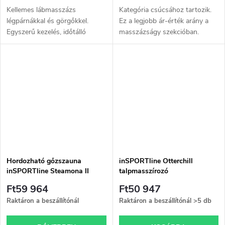
Kellemes lábmasszázs
Kategória csúcsához tartozik.
légpárnákkal és görgőkkel.
Ez a legjobb ár-érték arány a
Egyszerű kezelés, időtálló
masszázságy szekcióban.
kialakítás, fűtés.
További információ a leírásban.
Hordozható gőzszauna
inSPORTline Otterchill
inSPORTline Steamona II
talpmasszírozó
Ft59 964
Ft50 947
Raktáron a beszállítónál
Raktáron a beszállítónál
>5 db