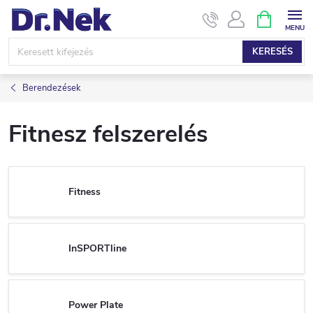
Ugrás
KOSÁR
a
fő
KERESÉS
tartalomhoz
Berendezések
Fitnesz felszerelés
Fitness
InSPORTline
Power Plate